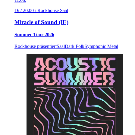
11.08.
Di / 20:00
/ Rockhouse Saal
Miracle of Sound (IE)
Summer Tour 2026
Rockhouse präsentiert
Saal
Dark Folk
Symphonic Metal