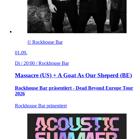
© Rockhouse Bar
01.09.
Di / 20:00
/ Rockhouse Bar
Massacre (US) + A Goat As Our Sheperd (BE)
Rockhouse Bar präsentiert - Dead Beyond Europe Tour
2026
Rockhouse Bar präsentiert