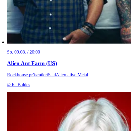
So, 09.08. / 20:00
Alien Ant Farm (US)
Rockhouse präsentiert
Saal
Alternative Metal
© K. Baldes