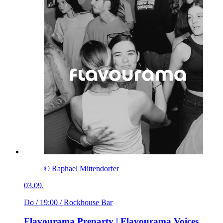
© Raphael Mittendorfer
03.09.
Do / 19:00
/ Rockhouse Bar
Flavourama Preparty | Flavourama Voices