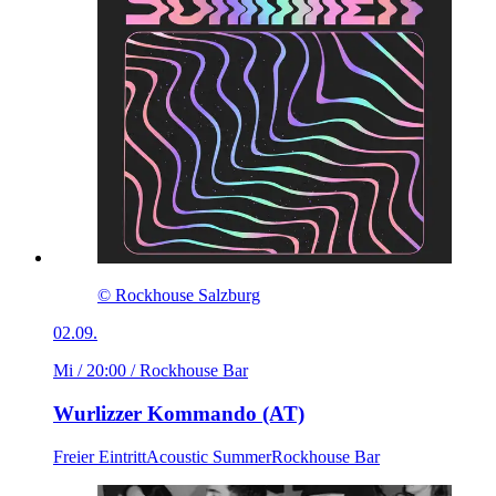
© Rockhouse Salzburg
02.09.
Mi / 20:00
/ Rockhouse Bar
Wurlizzer Kommando (AT)
Freier Eintritt
Acoustic Summer
Rockhouse Bar