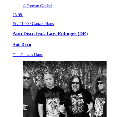
© Roman Goebel
28.08.
Fr / 21:00
/ Ganzes Haus
Anti Disco feat. Lars Eidinger (DE)
Anti Disco
Club
Ganzes Haus