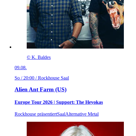
© K. Baldes
09.08.
So / 20:00
/ Rockhouse Saal
Alien Ant Farm (US)
Europe Tour 2026 | Support: The Heyokas
Rockhouse präsentiert
Saal
Alternative Metal