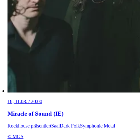
Di, 11.08. / 20:00
Miracle of Sound (IE)
Rockhouse präsentiert
Saal
Dark Folk
Symphonic Metal
© MOS