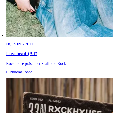
Di, 15.09. / 20:00
Lovehead (AT)
Rockhouse präsentiert
Saal
Indie Rock
© Nikolas Rode