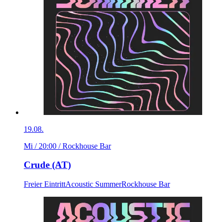
19.08.
Mi / 20:00
/ Rockhouse Bar
Crude (AT)
Freier Eintritt
Acoustic Summer
Rockhouse Bar