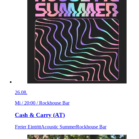
26.08.
Mi / 20:00
/ Rockhouse Bar
Cash & Carry (AT)
Freier Eintritt
Acoustic Summer
Rockhouse Bar