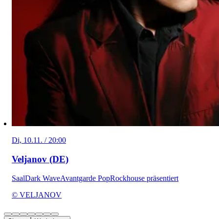
Di, 10.11. / 20:00
Veljanov (DE)
Saal
Dark Wave
Avantgarde Pop
Rockhouse präsentiert
© VELJANOV