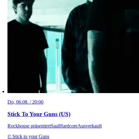
Do, 06.08. / 20:00
Stick To Your Guns (US)
Rockhouse präsentiert
Saal
Hardcore
Ausverkauft
© Stick to your Guns