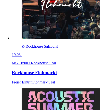
© Rockhouse Salzburg
19.08.
Mi / 18:00
/ Rockhouse Saal
Rockhouse Flohmarkt
Freier Eintritt
Flohmarkt
Saal