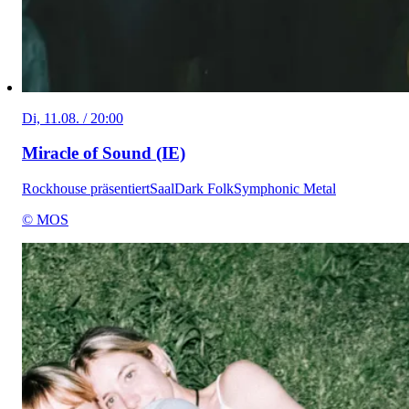
Di, 11.08. / 20:00
Miracle of Sound (IE)
Rockhouse präsentiert
Saal
Dark Folk
Symphonic Metal
© MOS