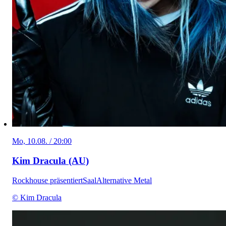
Mo, 10.08. / 20:00
Kim Dracula (AU)
Rockhouse präsentiert
Saal
Alternative Metal
© Kim Dracula