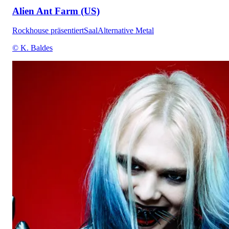
Alien Ant Farm (US)
Rockhouse präsentiert
Saal
Alternative Metal
© K. Baldes