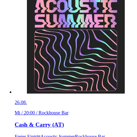
26.08.
Mi / 20:00
/ Rockhouse Bar
Cash & Carry (AT)
Freier Eintritt
Acoustic Summer
Rockhouse Bar