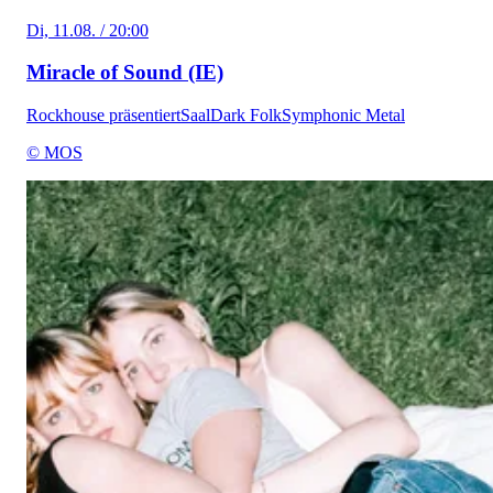
Di, 11.08. / 20:00
Miracle of Sound (IE)
Rockhouse präsentiert
Saal
Dark Folk
Symphonic Metal
© MOS