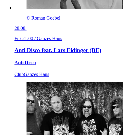
© Roman Goebel
28.08.
Fr / 21:00
/ Ganzes Haus
Anti Disco feat. Lars Eidinger (DE)
Anti Disco
Club
Ganzes Haus