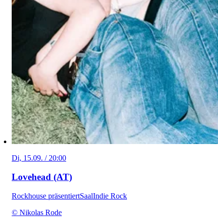
Di, 15.09. / 20:00
Lovehead (AT)
Rockhouse präsentiert
Saal
Indie Rock
© Nikolas Rode