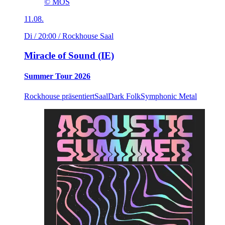
© MOS
11.08.
Di / 20:00
/ Rockhouse Saal
Miracle of Sound (IE)
Summer Tour 2026
Rockhouse präsentiert
Saal
Dark Folk
Symphonic Metal