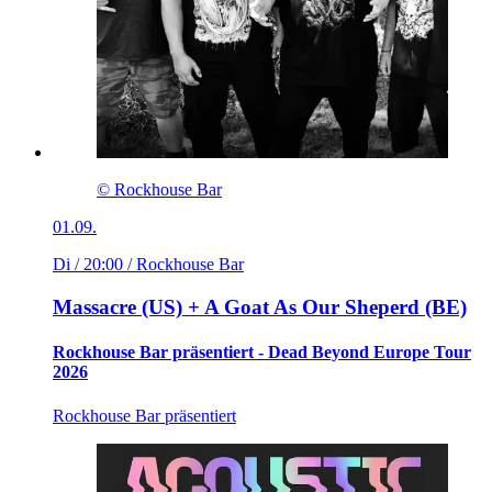
© Rockhouse Bar
01.09.
Di / 20:00
/ Rockhouse Bar
Massacre (US) + A Goat As Our Sheperd (BE)
Rockhouse Bar präsentiert - Dead Beyond Europe Tour
2026
Rockhouse Bar präsentiert