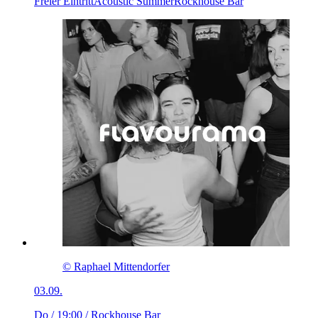
Freier Eintritt
Acoustic Summer
Rockhouse Bar
© Raphael Mittendorfer
03.09.
Do / 19:00
/ Rockhouse Bar