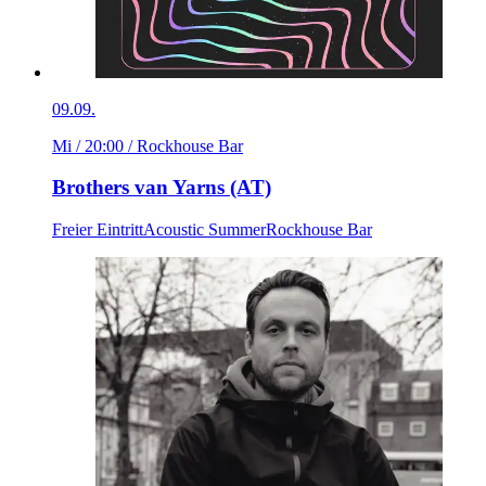
09.09.
Mi / 20:00
/ Rockhouse Bar
Brothers van Yarns (AT)
Freier Eintritt
Acoustic Summer
Rockhouse Bar