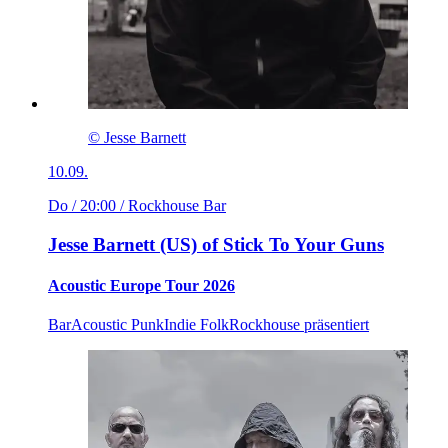
© Jesse Barnett
10.09.
Do / 20:00
/ Rockhouse Bar
Jesse Barnett (US) of Stick To Your Guns
Acoustic Europe Tour 2026
Bar
Acoustic Punk
Indie Folk
Rockhouse präsentiert