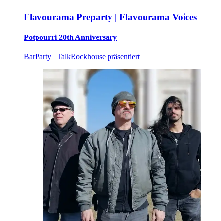
Flavourama Preparty | Flavourama Voices
Potpourri 20th Anniversary
Bar
Party | Talk
Rockhouse präsentiert