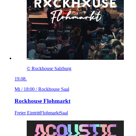
© Rockhouse Salzburg
19.08.
Mi / 18:00
/ Rockhouse Saal
Rockhouse Flohmarkt
Freier Eintritt
Flohmarkt
Saal