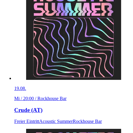
19.08.
Mi / 20:00
/ Rockhouse Bar
Crude (AT)
Freier Eintritt
Acoustic Summer
Rockhouse Bar