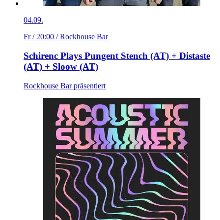
04.09.
Fr / 20:00
/ Rockhouse Bar
Schirenc Plays Pungent Stench (AT) + Distaste
(AT) + Sloow (AT)
Rockhouse Bar präsentiert