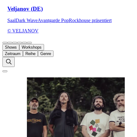
Veljanov (DE)
Saal
Dark Wave
Avantgarde Pop
Rockhouse präsentiert
© VELJANOV
Shows
Workshops
Zeitraum
Reihe
Genre