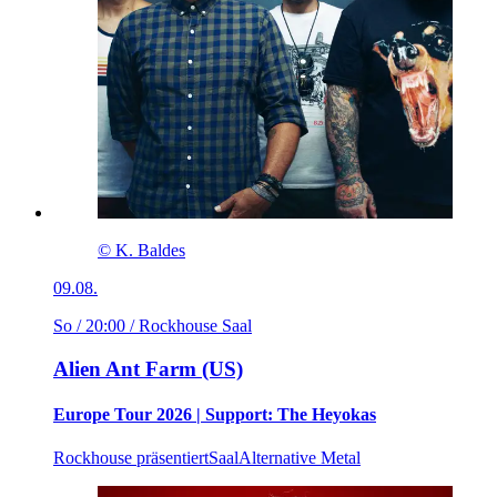
© K. Baldes
09.08.
So / 20:00
/ Rockhouse Saal
Alien Ant Farm (US)
Europe Tour 2026 | Support: The Heyokas
Rockhouse präsentiert
Saal
Alternative Metal