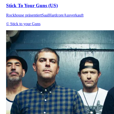
Stick To Your Guns (US)
Rockhouse präsentiert
Saal
Hardcore
Ausverkauft
© Stick to your Guns