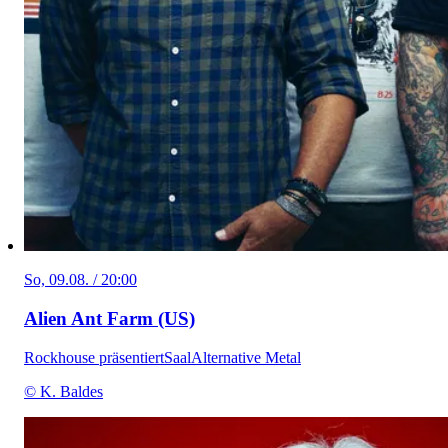
So, 09.08. / 20:00
Alien Ant Farm (US)
Rockhouse präsentiert
Saal
Alternative Metal
© K. Baldes