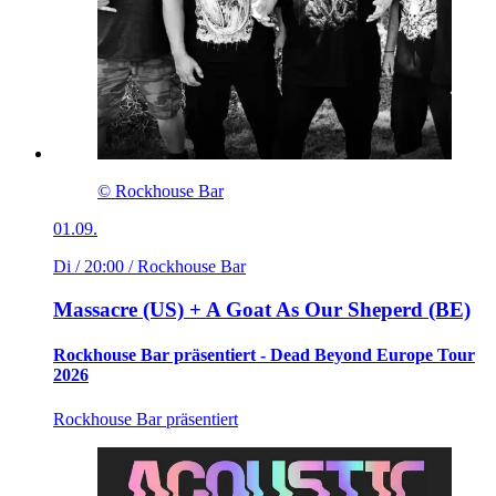
© Rockhouse Bar
01.09.
Di / 20:00
/ Rockhouse Bar
Massacre (US) + A Goat As Our Sheperd (BE)
Rockhouse Bar präsentiert - Dead Beyond Europe Tour
2026
Rockhouse Bar präsentiert