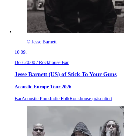
© Jesse Barnett
10.09.
Do / 20:00
/ Rockhouse Bar
Jesse Barnett (US) of Stick To Your Guns
Acoustic Europe Tour 2026
Bar
Acoustic Punk
Indie Folk
Rockhouse präsentiert