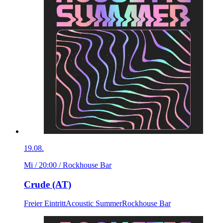
19.08.
Mi / 20:00
/ Rockhouse Bar
Crude (AT)
Freier Eintritt
Acoustic Summer
Rockhouse Bar