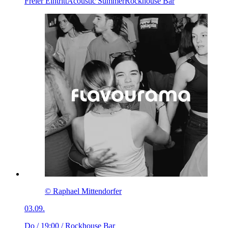
Freier Eintritt
Acoustic Summer
Rockhouse Bar
© Raphael Mittendorfer
03.09.
Do / 19:00
/ Rockhouse Bar