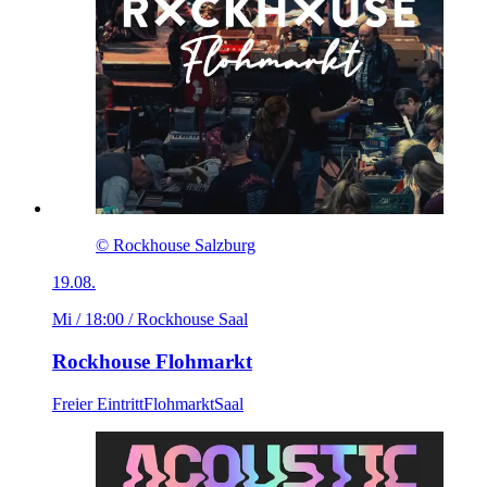
© Rockhouse Salzburg
19.08.
Mi / 18:00
/ Rockhouse Saal
Rockhouse Flohmarkt
Freier Eintritt
Flohmarkt
Saal