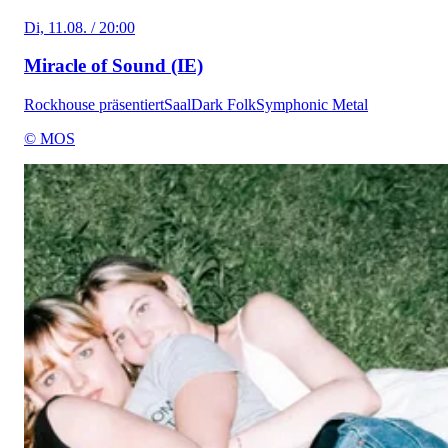
Di, 11.08. / 20:00
Miracle of Sound (IE)
Rockhouse präsentiert
Saal
Dark Folk
Symphonic Metal
© MOS