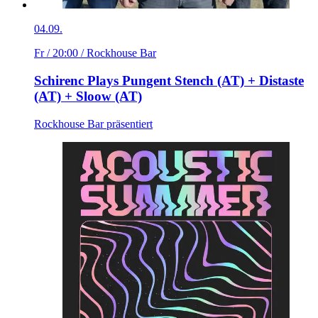
04.09.
Fr / 20:00
/ Rockhouse Bar
Schirenc Plays Pungent Stench (AT) + Distaste
(AT) + Sloow (AT)
Rockhouse Bar präsentiert