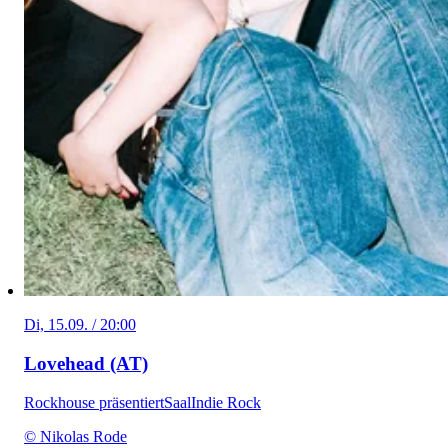
Di, 15.09. / 20:00
Lovehead (AT)
Rockhouse präsentiert
Saal
Indie Rock
© Nikolas Rode