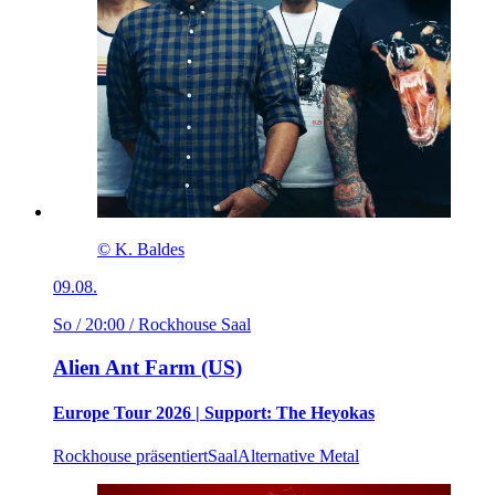
© K. Baldes
09.08.
So / 20:00
/ Rockhouse Saal
Alien Ant Farm (US)
Europe Tour 2026 | Support: The Heyokas
Rockhouse präsentiert
Saal
Alternative Metal