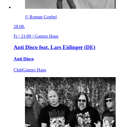
© Roman Goebel
28.08.
Fr / 21:00
/ Ganzes Haus
Anti Disco feat. Lars Eidinger (DE)
Anti Disco
Club
Ganzes Haus