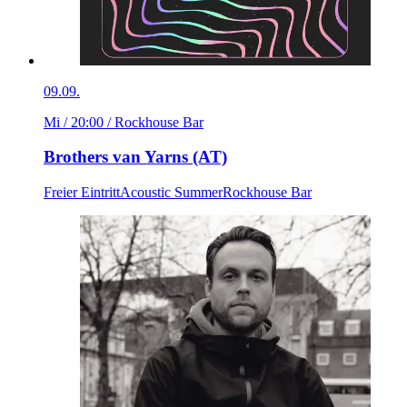
09.09.
Mi / 20:00
/ Rockhouse Bar
Brothers van Yarns (AT)
Freier Eintritt
Acoustic Summer
Rockhouse Bar