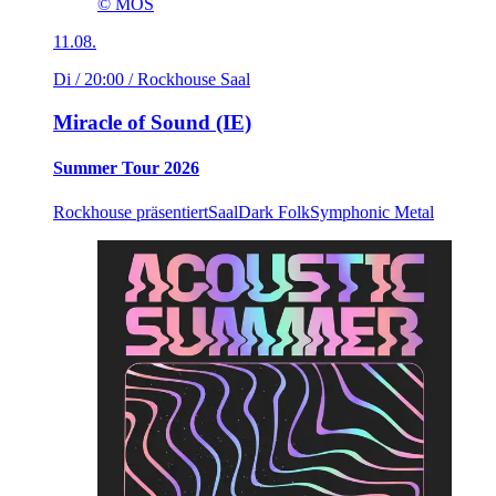
© MOS
11.08.
Di / 20:00
/ Rockhouse Saal
Miracle of Sound (IE)
Summer Tour 2026
Rockhouse präsentiert
Saal
Dark Folk
Symphonic Metal