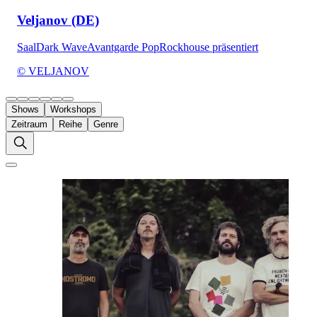
Veljanov (DE)
Saal
Dark Wave
Avantgarde Pop
Rockhouse präsentiert
© VELJANOV
Shows
Workshops
Zeitraum
Reihe
Genre