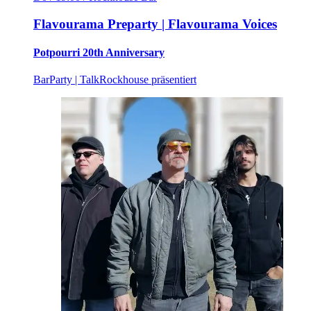
Flavourama Preparty | Flavourama Voices
Potpourri 20th Anniversary
Bar
Party | Talk
Rockhouse präsentiert