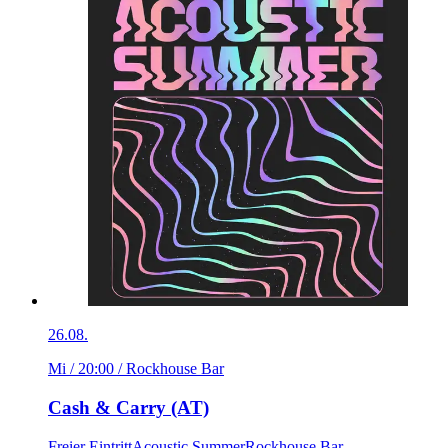
26.08.
Mi / 20:00
/ Rockhouse Bar
Cash & Carry (AT)
Freier Eintritt
Acoustic Summer
Rockhouse Bar