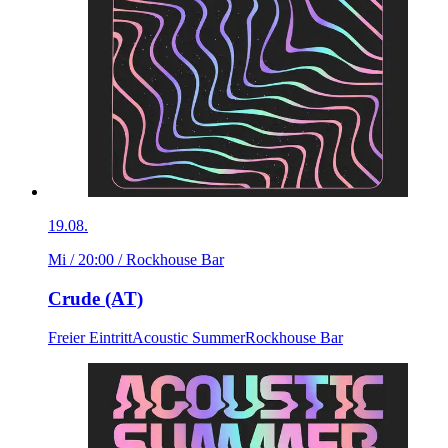
19.08.
Mi / 20:00
/ Rockhouse Bar
Crude (AT)
Freier Eintritt
Acoustic Summer
Rockhouse Bar