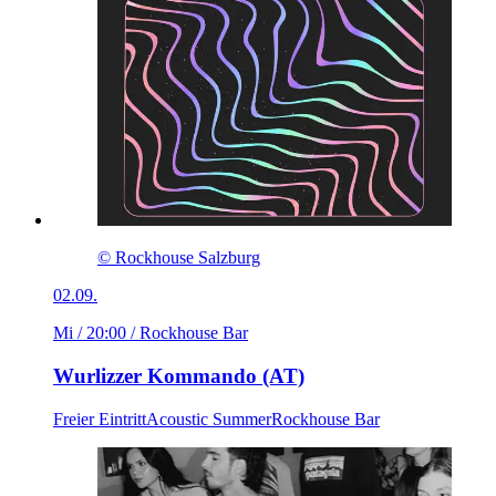
© Rockhouse Salzburg
02.09.
Mi / 20:00
/ Rockhouse Bar
Wurlizzer Kommando (AT)
Freier Eintritt
Acoustic Summer
Rockhouse Bar