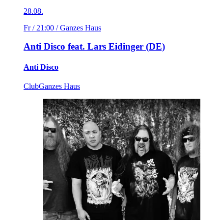
28.08.
Fr / 21:00
/ Ganzes Haus
Anti Disco feat. Lars Eidinger (DE)
Anti Disco
Club
Ganzes Haus