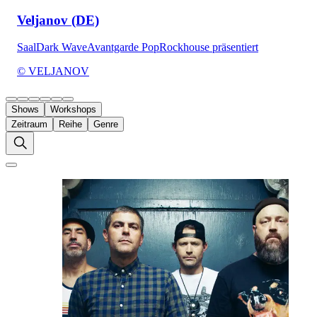
Veljanov (DE)
Saal
Dark Wave
Avantgarde Pop
Rockhouse präsentiert
© VELJANOV
Shows
Workshops
Zeitraum
Reihe
Genre