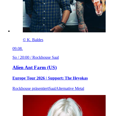
© K. Baldes
09.08.
So / 20:00
/ Rockhouse Saal
Alien Ant Farm (US)
Europe Tour 2026 | Support: The Heyokas
Rockhouse präsentiert
Saal
Alternative Metal