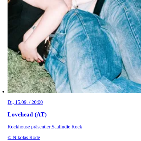
Di, 15.09. / 20:00
Lovehead (AT)
Rockhouse präsentiert
Saal
Indie Rock
© Nikolas Rode