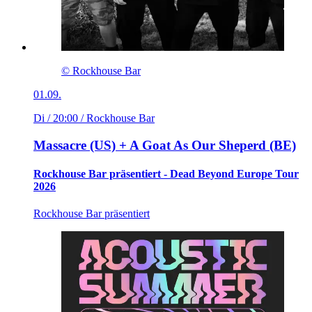
© Rockhouse Bar
01.09.
Di / 20:00
/ Rockhouse Bar
Massacre (US) + A Goat As Our Sheperd (BE)
Rockhouse Bar präsentiert - Dead Beyond Europe Tour
2026
Rockhouse Bar präsentiert