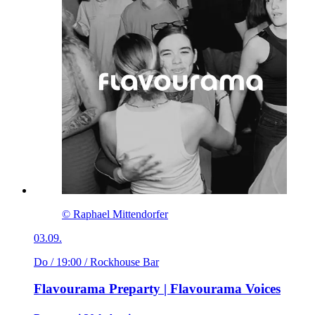
© Raphael Mittendorfer
03.09.
Do / 19:00
/ Rockhouse Bar
Flavourama Preparty | Flavourama Voices