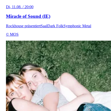
Di, 11.08. / 20:00
Miracle of Sound (IE)
Rockhouse präsentiert
Saal
Dark Folk
Symphonic Metal
© MOS