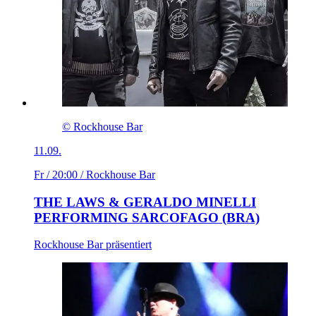
© Rockhouse Bar
11.09.
Fr / 20:00
/ Rockhouse Bar
THE LAWS & GERALDO MINELLI
PERFORMING SARCOFAGO (BRA)
Rockhouse Bar präsentiert