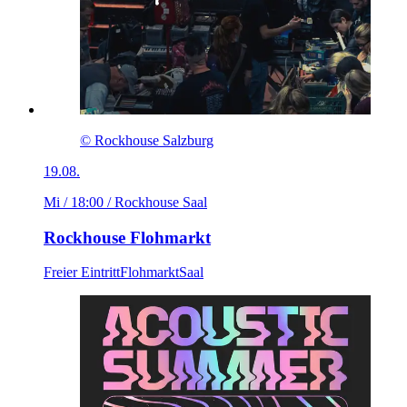
© Rockhouse Salzburg
19.08.
Mi / 18:00
/ Rockhouse Saal
Rockhouse Flohmarkt
Freier Eintritt
Flohmarkt
Saal