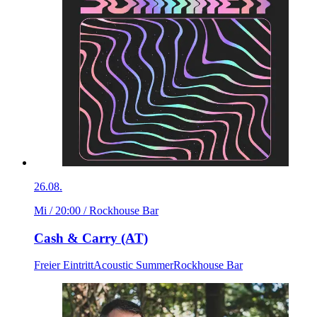
26.08.
Mi / 20:00
/ Rockhouse Bar
Cash & Carry (AT)
Freier Eintritt
Acoustic Summer
Rockhouse Bar