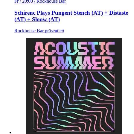
Fr / 20:00
/ Rockhouse Bar
Schirenc Plays Pungent Stench (AT) + Distaste
(AT) + Sloow (AT)
Rockhouse Bar präsentiert