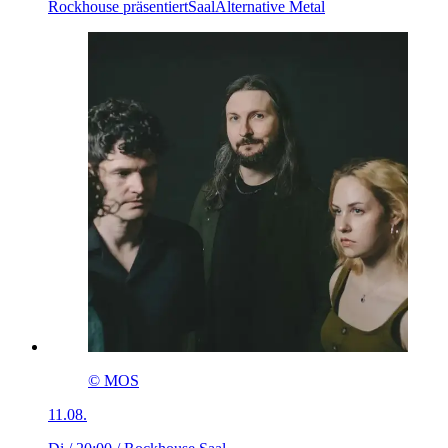
Rockhouse präsentiert
Saal
Alternative Metal
© MOS
11.08.