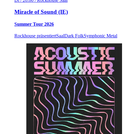
Di / 20:00
/ Rockhouse Saal
Miracle of Sound (IE)
Summer Tour 2026
Rockhouse präsentiert
Saal
Dark Folk
Symphonic Metal