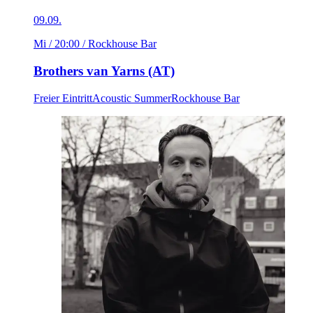
09.09.
Mi / 20:00
/ Rockhouse Bar
Brothers van Yarns (AT)
Freier Eintritt
Acoustic Summer
Rockhouse Bar