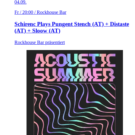
04.09.
Fr / 20:00
/ Rockhouse Bar
Schirenc Plays Pungent Stench (AT) + Distaste
(AT) + Sloow (AT)
Rockhouse Bar präsentiert