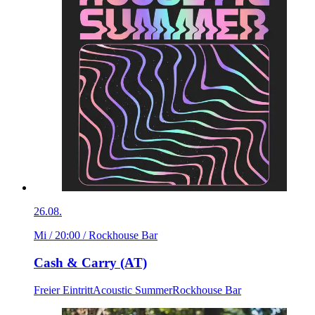
26.08.
Mi / 20:00
/ Rockhouse Bar
Cash & Carry (AT)
Freier Eintritt
Acoustic Summer
Rockhouse Bar