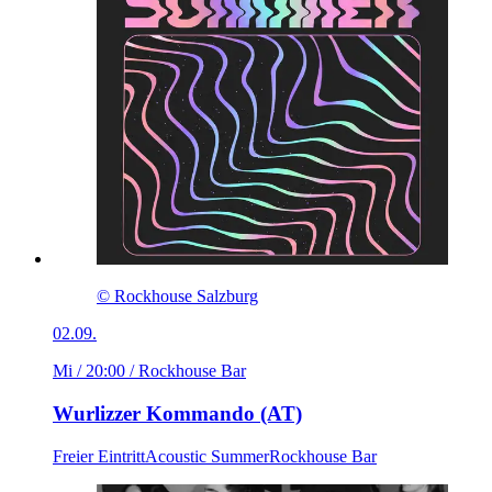
© Rockhouse Salzburg
02.09.
Mi / 20:00
/ Rockhouse Bar
Wurlizzer Kommando (AT)
Freier Eintritt
Acoustic Summer
Rockhouse Bar