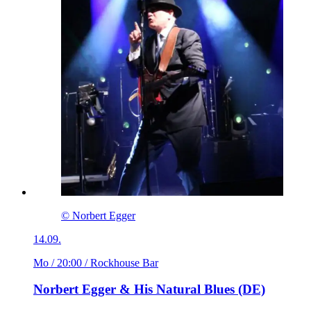
© Norbert Egger
14.09.
Mo / 20:00
/ Rockhouse Bar
Norbert Egger & His Natural Blues (DE)