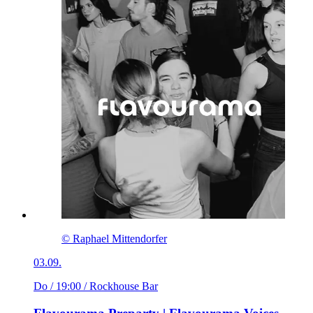
© Raphael Mittendorfer
03.09.
Do / 19:00
/ Rockhouse Bar