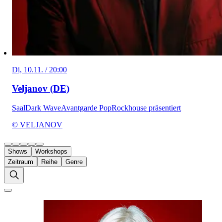
Di, 10.11. / 20:00
Veljanov (DE)
Saal
Dark Wave
Avantgarde Pop
Rockhouse präsentiert
© VELJANOV
Shows
Workshops
Zeitraum
Reihe
Genre