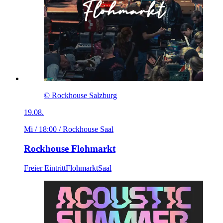
© Rockhouse Salzburg
19.08.
Mi / 18:00
/ Rockhouse Saal
Rockhouse Flohmarkt
Freier Eintritt
Flohmarkt
Saal