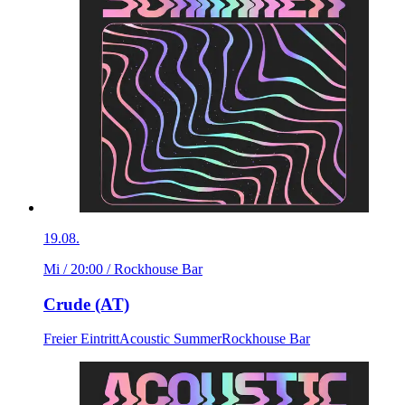
19.08.
Mi / 20:00
/ Rockhouse Bar
Crude (AT)
Freier Eintritt
Acoustic Summer
Rockhouse Bar