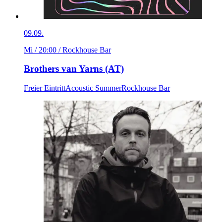
09.09.
Mi / 20:00
/ Rockhouse Bar
Brothers van Yarns (AT)
Freier Eintritt
Acoustic Summer
Rockhouse Bar