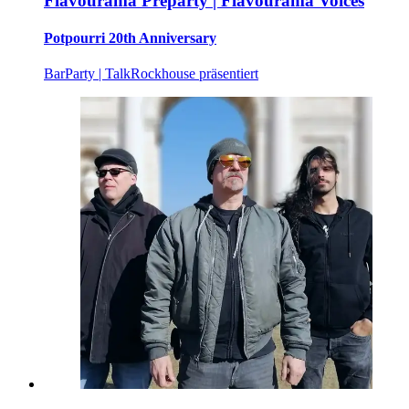
Flavourama Preparty | Flavourama Voices
Potpourri 20th Anniversary
Bar
Party | Talk
Rockhouse präsentiert