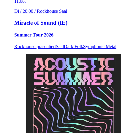
11.08.
Di / 20:00
/ Rockhouse Saal
Miracle of Sound (IE)
Summer Tour 2026
Rockhouse präsentiert
Saal
Dark Folk
Symphonic Metal