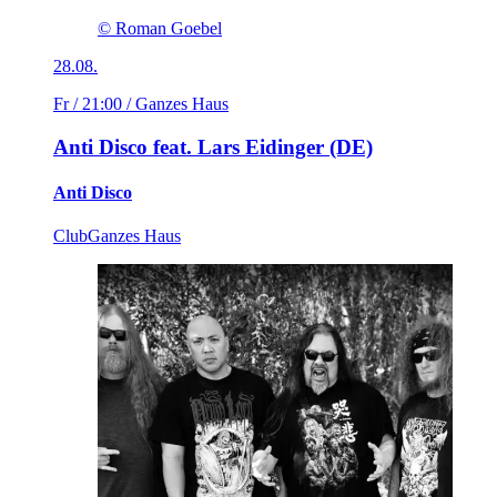
© Roman Goebel
28.08.
Fr / 21:00
/ Ganzes Haus
Anti Disco feat. Lars Eidinger (DE)
Anti Disco
Club
Ganzes Haus