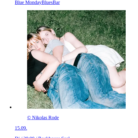
Blue Monday
Blues
Bar
© Nikolas Rode
15.09.