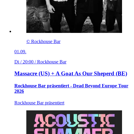
© Rockhouse Bar
01.09.
Di / 20:00
/ Rockhouse Bar
Massacre (US) + A Goat As Our Sheperd (BE)
Rockhouse Bar präsentiert - Dead Beyond Europe Tour
2026
Rockhouse Bar präsentiert