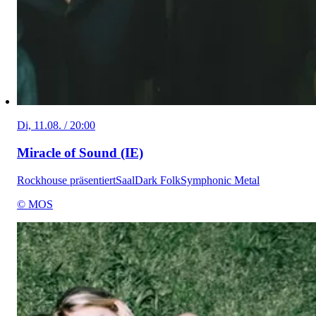
Di, 11.08. / 20:00
Miracle of Sound (IE)
Rockhouse präsentiert
Saal
Dark Folk
Symphonic Metal
© MOS