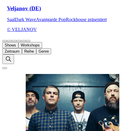
Veljanov (DE)
Saal
Dark Wave
Avantgarde Pop
Rockhouse präsentiert
© VELJANOV
Shows
Workshops
Zeitraum
Reihe
Genre