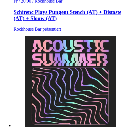
Fr / 20:00
/ Rockhouse Bar
Schirenc Plays Pungent Stench (AT) + Distaste
(AT) + Sloow (AT)
Rockhouse Bar präsentiert