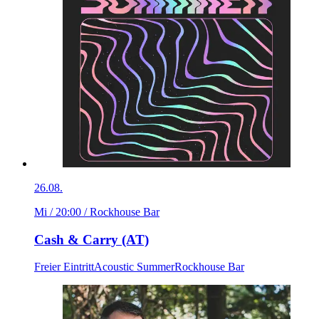
26.08.
Mi / 20:00
/ Rockhouse Bar
Cash & Carry (AT)
Freier Eintritt
Acoustic Summer
Rockhouse Bar