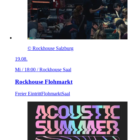
© Rockhouse Salzburg
19.08.
Mi / 18:00
/ Rockhouse Saal
Rockhouse Flohmarkt
Freier Eintritt
Flohmarkt
Saal