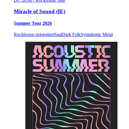
Di / 20:00
/ Rockhouse Saal
Miracle of Sound (IE)
Summer Tour 2026
Rockhouse präsentiert
Saal
Dark Folk
Symphonic Metal