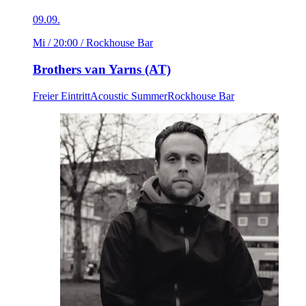
09.09.
Mi / 20:00
/ Rockhouse Bar
Brothers van Yarns (AT)
Freier Eintritt
Acoustic Summer
Rockhouse Bar