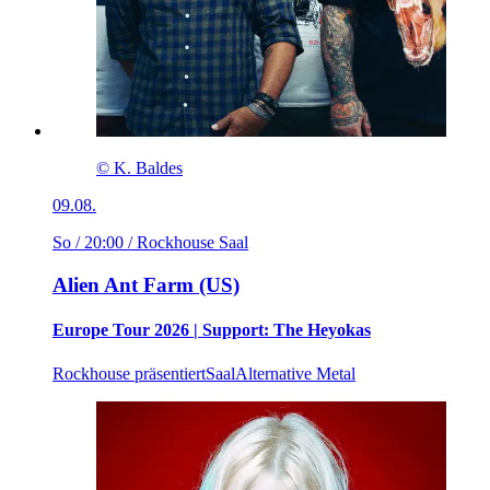
© K. Baldes
09.08.
So / 20:00
/ Rockhouse Saal
Alien Ant Farm (US)
Europe Tour 2026 | Support: The Heyokas
Rockhouse präsentiert
Saal
Alternative Metal