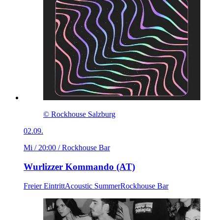
© Rockhouse Salzburg
02.09.
Mi / 20:00
/ Rockhouse Bar
Wurlizzer Kommando (AT)
Freier Eintritt
Acoustic Summer
Rockhouse Bar