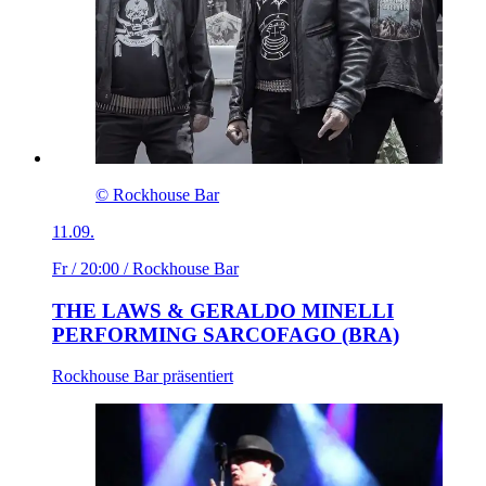
© Rockhouse Bar
11.09.
Fr / 20:00
/ Rockhouse Bar
THE LAWS & GERALDO MINELLI
PERFORMING SARCOFAGO (BRA)
Rockhouse Bar präsentiert