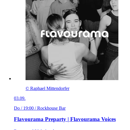
© Raphael Mittendorfer
03.09.
Do / 19:00
/ Rockhouse Bar
Flavourama Preparty | Flavourama Voices