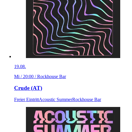
19.08.
Mi / 20:00
/ Rockhouse Bar
Crude (AT)
Freier Eintritt
Acoustic Summer
Rockhouse Bar