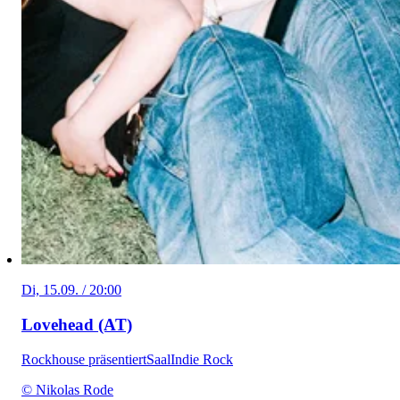
Di, 15.09. / 20:00
Lovehead (AT)
Rockhouse präsentiert
Saal
Indie Rock
© Nikolas Rode