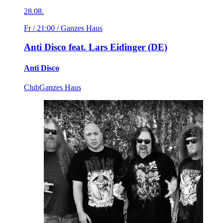
28.08.
Fr / 21:00
/ Ganzes Haus
Anti Disco feat. Lars Eidinger (DE)
Anti Disco
Club
Ganzes Haus