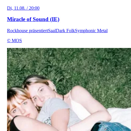
Di, 11.08. / 20:00
Miracle of Sound (IE)
Rockhouse präsentiert
Saal
Dark Folk
Symphonic Metal
© MOS