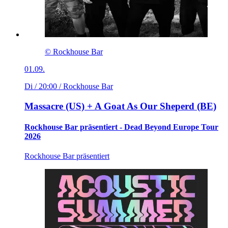
© Rockhouse Bar
01.09.
Di / 20:00
/ Rockhouse Bar
Massacre (US) + A Goat As Our Sheperd (BE)
Rockhouse Bar präsentiert - Dead Beyond Europe Tour
2026
Rockhouse Bar präsentiert