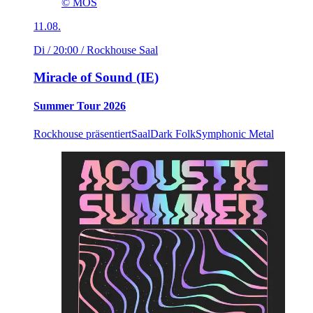
© MOS
11.08.
Di / 20:00
/ Rockhouse Saal
Miracle of Sound (IE)
Summer Tour 2026
Rockhouse präsentiert
Saal
Dark Folk
Symphonic Metal