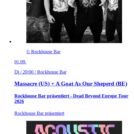
© Rockhouse Bar
01.09.
Di / 20:00
/ Rockhouse Bar
Massacre (US) + A Goat As Our Sheperd (BE)
Rockhouse Bar präsentiert - Dead Beyond Europe Tour
2026
Rockhouse Bar präsentiert