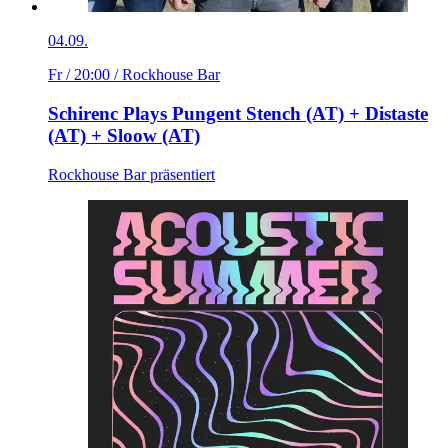
04.09.
Fr / 20:00
/ Rockhouse Bar
Schirenc Plays Pungent Stench (AT) + Distaste
(AT) + Sloow (AT)
Rockhouse Bar präsentiert