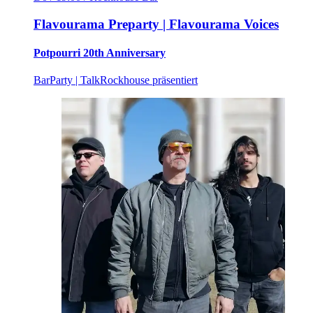
Flavourama Preparty | Flavourama Voices
Potpourri 20th Anniversary
Bar
Party | Talk
Rockhouse präsentiert