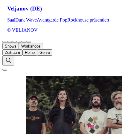
Veljanov (DE)
Saal
Dark Wave
Avantgarde Pop
Rockhouse präsentiert
© VELJANOV
Shows
Workshops
Zeitraum
Reihe
Genre