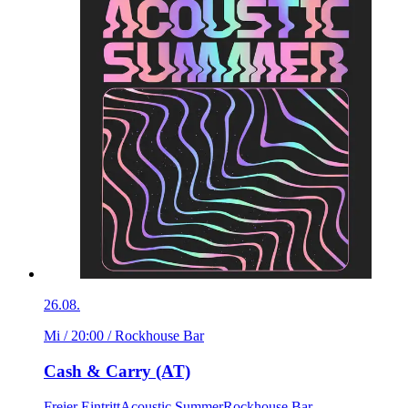
26.08.
Mi / 20:00
/ Rockhouse Bar
Cash & Carry (AT)
Freier Eintritt
Acoustic Summer
Rockhouse Bar