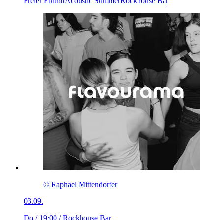
Freier Eintritt
Acoustic Summer
Rockhouse Bar
© Raphael Mittendorfer
03.09.
Do / 19:00
/ Rockhouse Bar