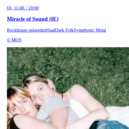
Di, 11.08. / 20:00
Miracle of Sound (IE)
Rockhouse präsentiert
Saal
Dark Folk
Symphonic Metal
© MOS