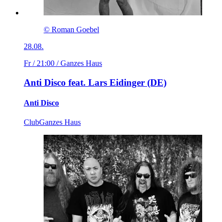
© Roman Goebel
28.08.
Fr / 21:00
/ Ganzes Haus
Anti Disco feat. Lars Eidinger (DE)
Anti Disco
Club
Ganzes Haus