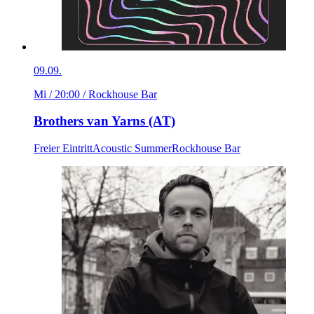
09.09.
Mi / 20:00
/ Rockhouse Bar
Brothers van Yarns (AT)
Freier Eintritt
Acoustic Summer
Rockhouse Bar