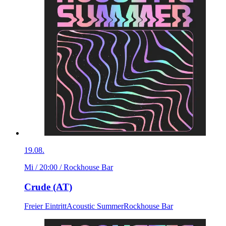
19.08.
Mi / 20:00
/ Rockhouse Bar
Crude (AT)
Freier Eintritt
Acoustic Summer
Rockhouse Bar