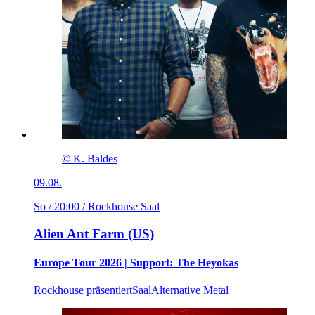
© K. Baldes
09.08.
So / 20:00
/ Rockhouse Saal
Alien Ant Farm (US)
Europe Tour 2026 | Support: The Heyokas
Rockhouse präsentiert
Saal
Alternative Metal