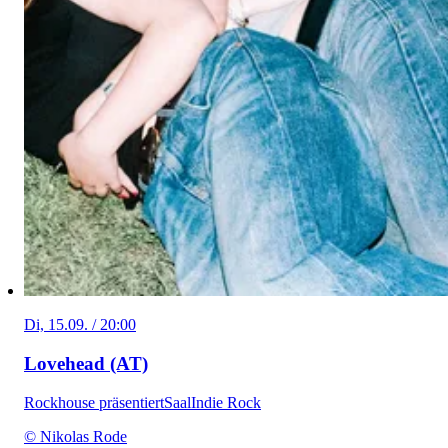
Di, 15.09. / 20:00
Lovehead (AT)
Rockhouse präsentiert
Saal
Indie Rock
© Nikolas Rode