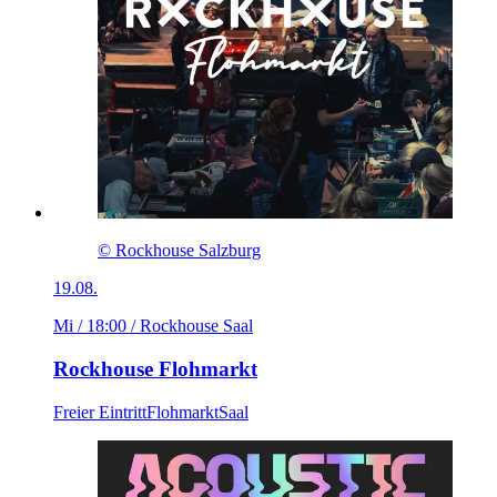
© Rockhouse Salzburg
19.08.
Mi / 18:00
/ Rockhouse Saal
Rockhouse Flohmarkt
Freier Eintritt
Flohmarkt
Saal