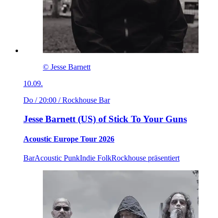
© Jesse Barnett
10.09.
Do / 20:00
/ Rockhouse Bar
Jesse Barnett (US) of Stick To Your Guns
Acoustic Europe Tour 2026
Bar
Acoustic Punk
Indie Folk
Rockhouse präsentiert