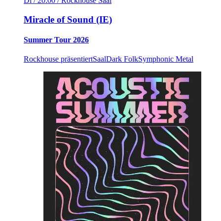
Di / 20:00
/ Rockhouse Saal
Miracle of Sound (IE)
Summer Tour 2026
Rockhouse präsentiert
Saal
Dark Folk
Symphonic Metal