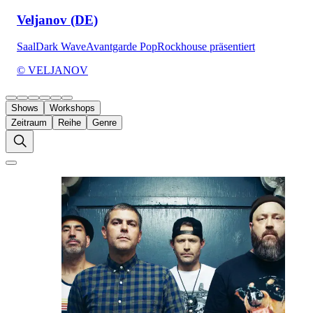
Veljanov (DE)
Saal
Dark Wave
Avantgarde Pop
Rockhouse präsentiert
© VELJANOV
Shows
Workshops
Zeitraum
Reihe
Genre