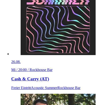
26.08.
Mi / 20:00
/ Rockhouse Bar
Cash & Carry (AT)
Freier Eintritt
Acoustic Summer
Rockhouse Bar