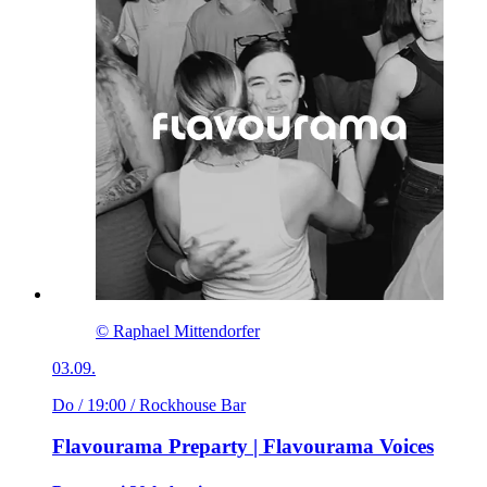
© Raphael Mittendorfer
03.09.
Do / 19:00
/ Rockhouse Bar
Flavourama Preparty | Flavourama Voices