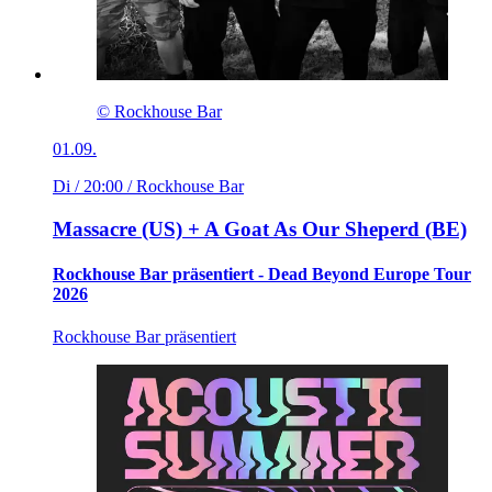
© Rockhouse Bar
01.09.
Di / 20:00
/ Rockhouse Bar
Massacre (US) + A Goat As Our Sheperd (BE)
Rockhouse Bar präsentiert - Dead Beyond Europe Tour
2026
Rockhouse Bar präsentiert