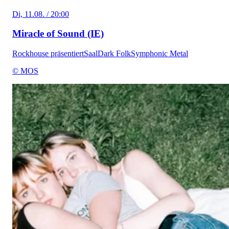
Di, 11.08. / 20:00
Miracle of Sound (IE)
Rockhouse präsentiert
Saal
Dark Folk
Symphonic Metal
© MOS