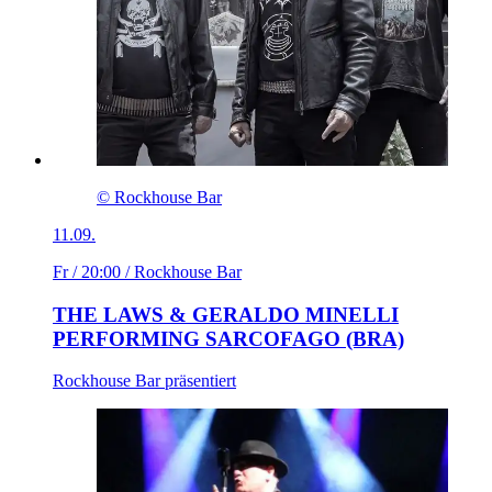
© Rockhouse Bar
11.09.
Fr / 20:00
/ Rockhouse Bar
THE LAWS & GERALDO MINELLI
PERFORMING SARCOFAGO (BRA)
Rockhouse Bar präsentiert