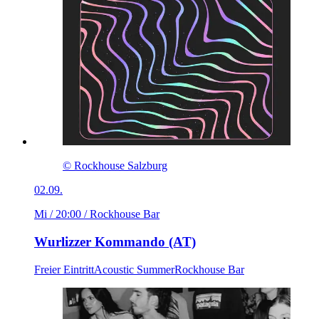
© Rockhouse Salzburg
02.09.
Mi / 20:00
/ Rockhouse Bar
Wurlizzer Kommando (AT)
Freier Eintritt
Acoustic Summer
Rockhouse Bar