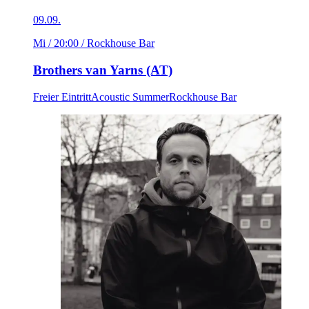
09.09.
Mi / 20:00
/ Rockhouse Bar
Brothers van Yarns (AT)
Freier Eintritt
Acoustic Summer
Rockhouse Bar