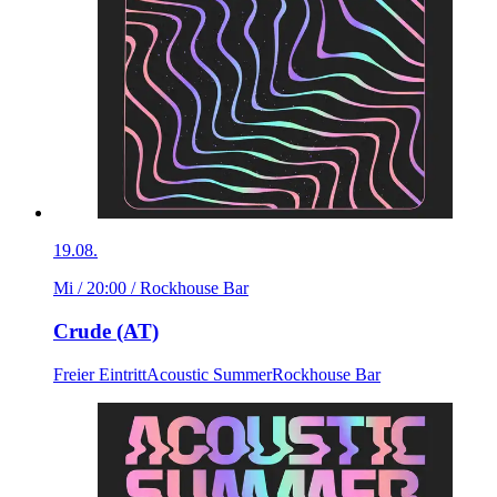
19.08.
Mi / 20:00
/ Rockhouse Bar
Crude (AT)
Freier Eintritt
Acoustic Summer
Rockhouse Bar