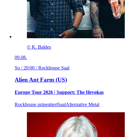
© K. Baldes
09.08.
So / 20:00
/ Rockhouse Saal
Alien Ant Farm (US)
Europe Tour 2026 | Support: The Heyokas
Rockhouse präsentiert
Saal
Alternative Metal