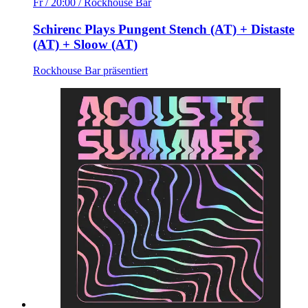
Fr / 20:00
/ Rockhouse Bar
Schirenc Plays Pungent Stench (AT) + Distaste
(AT) + Sloow (AT)
Rockhouse Bar präsentiert