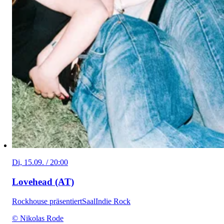
Di, 15.09. / 20:00
Lovehead (AT)
Rockhouse präsentiert
Saal
Indie Rock
© Nikolas Rode