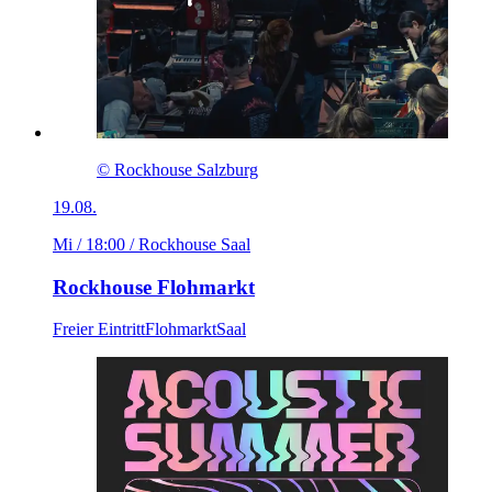
© Rockhouse Salzburg
19.08.
Mi / 18:00
/ Rockhouse Saal
Rockhouse Flohmarkt
Freier Eintritt
Flohmarkt
Saal