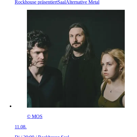
Rockhouse präsentiert
Saal
Alternative Metal
© MOS
11.08.