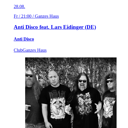
28.08.
Fr / 21:00
/ Ganzes Haus
Anti Disco feat. Lars Eidinger (DE)
Anti Disco
Club
Ganzes Haus