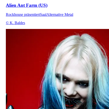
Alien Ant Farm (US)
Rockhouse präsentiert
Saal
Alternative Metal
© K. Baldes