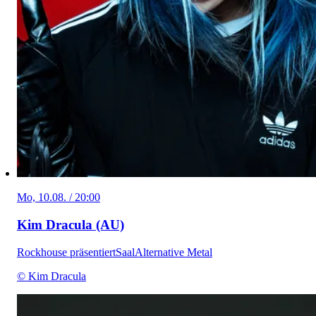
Mo, 10.08. / 20:00
Kim Dracula (AU)
Rockhouse präsentiert
Saal
Alternative Metal
© Kim Dracula