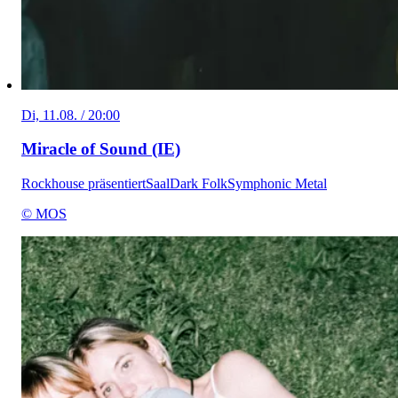
Di, 11.08. / 20:00
Miracle of Sound (IE)
Rockhouse präsentiert
Saal
Dark Folk
Symphonic Metal
© MOS