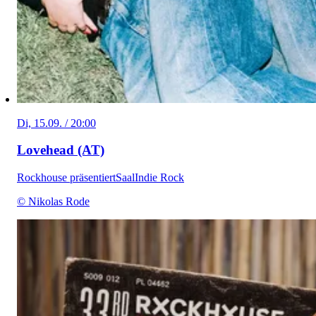
Di, 15.09. / 20:00
Lovehead (AT)
Rockhouse präsentiert
Saal
Indie Rock
© Nikolas Rode