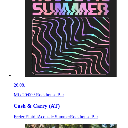
26.08.
Mi / 20:00
/ Rockhouse Bar
Cash & Carry (AT)
Freier Eintritt
Acoustic Summer
Rockhouse Bar