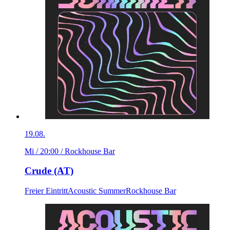
19.08.
Mi / 20:00
/ Rockhouse Bar
Crude (AT)
Freier Eintritt
Acoustic Summer
Rockhouse Bar