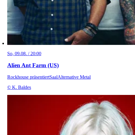
So, 09.08. / 20:00
Alien Ant Farm (US)
Rockhouse präsentiert
Saal
Alternative Metal
© K. Baldes