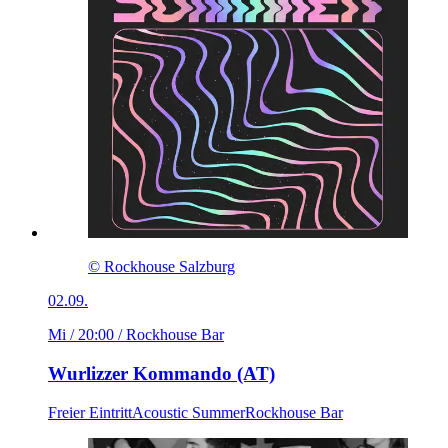
© Rockhouse Salzburg
02.09.
Mi / 20:00
/ Rockhouse Bar
Wurlizzer Kommando (AT)
Freier Eintritt
Acoustic Summer
Rockhouse Bar