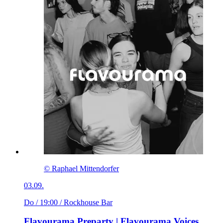
© Raphael Mittendorfer
03.09.
Do / 19:00
/ Rockhouse Bar
Flavourama Preparty | Flavourama Voices