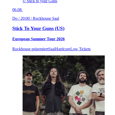
© Stick to your Guns
06.08.
Do / 20:00
/ Rockhouse Saal
Stick To Your Guns (US)
European Summer Tour 2026
Rockhouse präsentiert
Saal
Hardcore
Low Tickets