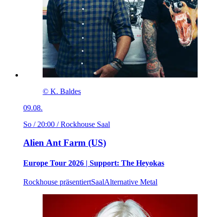
© K. Baldes
09.08.
So / 20:00
/ Rockhouse Saal
Alien Ant Farm (US)
Europe Tour 2026 | Support: The Heyokas
Rockhouse präsentiert
Saal
Alternative Metal