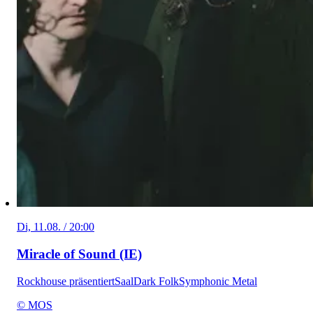
Di, 11.08. / 20:00
Miracle of Sound (IE)
Rockhouse präsentiert
Saal
Dark Folk
Symphonic Metal
© MOS