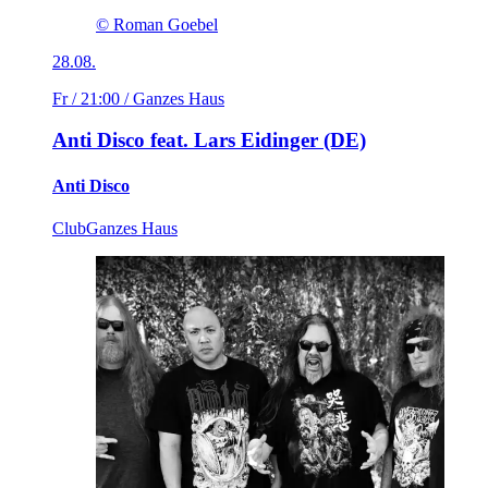
© Roman Goebel
28.08.
Fr / 21:00
/ Ganzes Haus
Anti Disco feat. Lars Eidinger (DE)
Anti Disco
Club
Ganzes Haus