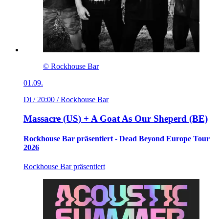
© Rockhouse Bar
01.09.
Di / 20:00
/ Rockhouse Bar
Massacre (US) + A Goat As Our Sheperd (BE)
Rockhouse Bar präsentiert - Dead Beyond Europe Tour
2026
Rockhouse Bar präsentiert