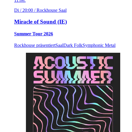
11.08.
Di / 20:00
/ Rockhouse Saal
Miracle of Sound (IE)
Summer Tour 2026
Rockhouse präsentiert
Saal
Dark Folk
Symphonic Metal