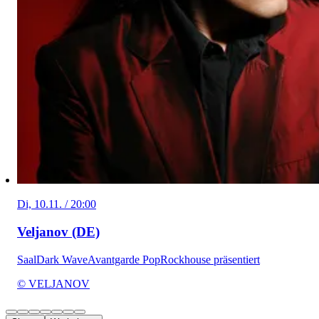
Di, 10.11. / 20:00
Veljanov (DE)
Saal
Dark Wave
Avantgarde Pop
Rockhouse präsentiert
© VELJANOV