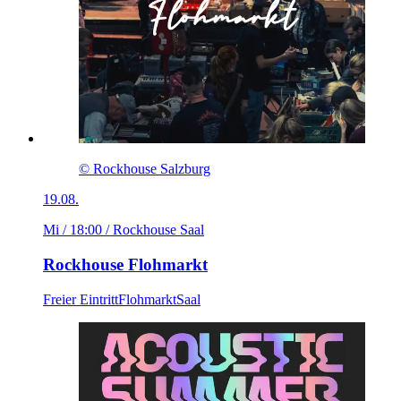
© Rockhouse Salzburg
19.08.
Mi / 18:00
/ Rockhouse Saal
Rockhouse Flohmarkt
Freier Eintritt
Flohmarkt
Saal