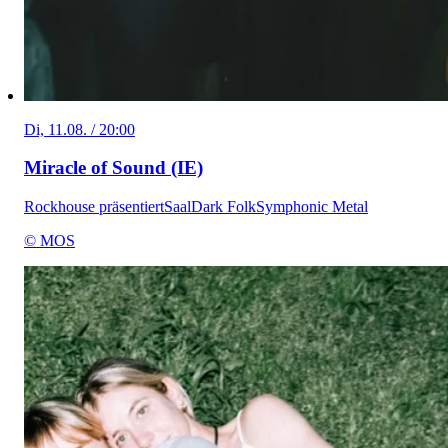
Di, 11.08. / 20:00
Miracle of Sound (IE)
Rockhouse präsentiert
Saal
Dark Folk
Symphonic Metal
© MOS