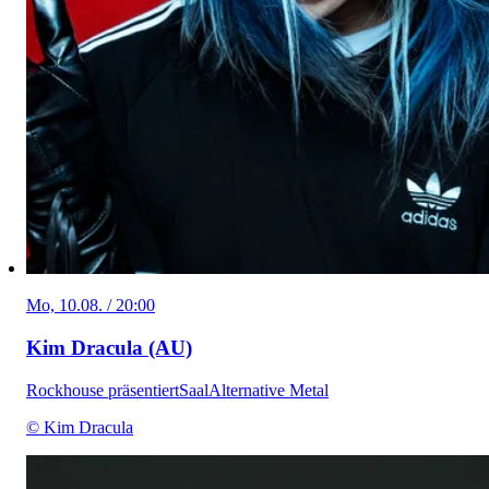
Mo, 10.08. / 20:00
Kim Dracula (AU)
Rockhouse präsentiert
Saal
Alternative Metal
© Kim Dracula