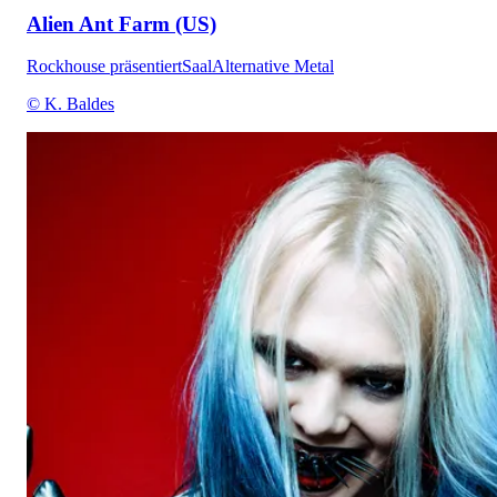
Alien Ant Farm (US)
Rockhouse präsentiert
Saal
Alternative Metal
© K. Baldes