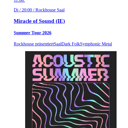
11.08.
Di / 20:00
/ Rockhouse Saal
Miracle of Sound (IE)
Summer Tour 2026
Rockhouse präsentiert
Saal
Dark Folk
Symphonic Metal