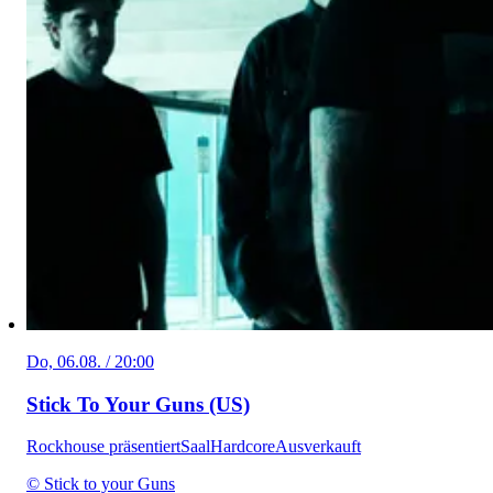
Do, 06.08. / 20:00
Stick To Your Guns (US)
Rockhouse präsentiert
Saal
Hardcore
Ausverkauft
© Stick to your Guns