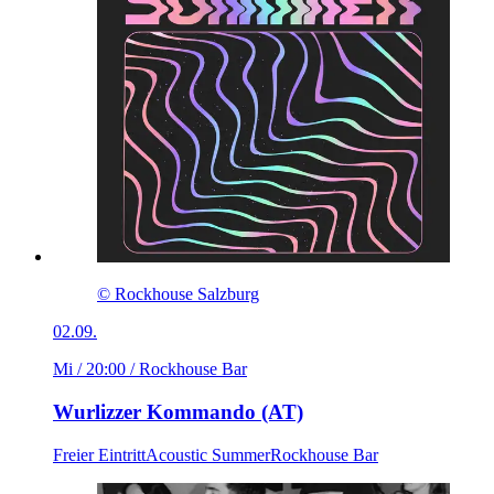
© Rockhouse Salzburg
02.09.
Mi / 20:00
/ Rockhouse Bar
Wurlizzer Kommando (AT)
Freier Eintritt
Acoustic Summer
Rockhouse Bar