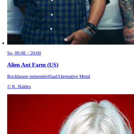
So, 09.08. / 20:00
Alien Ant Farm (US)
Rockhouse präsentiert
Saal
Alternative Metal
© K. Baldes