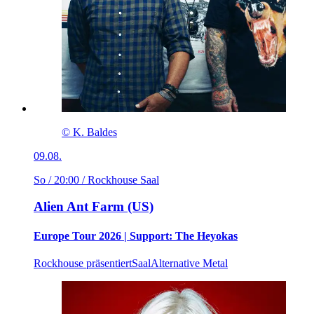
© K. Baldes
09.08.
So / 20:00
/ Rockhouse Saal
Alien Ant Farm (US)
Europe Tour 2026 | Support: The Heyokas
Rockhouse präsentiert
Saal
Alternative Metal