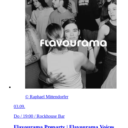
© Raphael Mittendorfer
03.09.
Do / 19:00
/ Rockhouse Bar
Flavourama Preparty | Flavourama Voices