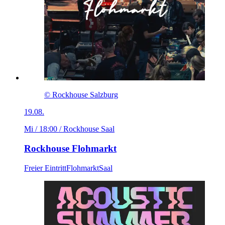
© Rockhouse Salzburg
19.08.
Mi / 18:00
/ Rockhouse Saal
Rockhouse Flohmarkt
Freier Eintritt
Flohmarkt
Saal