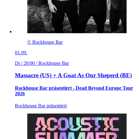
© Rockhouse Bar
01.09.
Di / 20:00
/ Rockhouse Bar
Massacre (US) + A Goat As Our Sheperd (BE)
Rockhouse Bar präsentiert - Dead Beyond Europe Tour
2026
Rockhouse Bar präsentiert