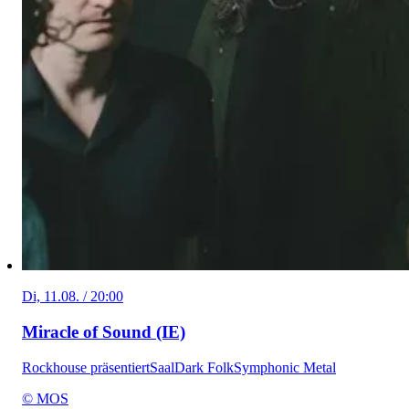
Di, 11.08. / 20:00
Miracle of Sound (IE)
Rockhouse präsentiert
Saal
Dark Folk
Symphonic Metal
© MOS