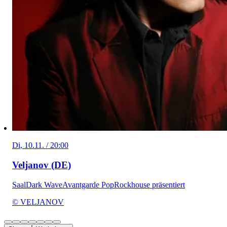
Di, 10.11. / 20:00
Veljanov (DE)
Saal
Dark Wave
Avantgarde Pop
Rockhouse präsentiert
© VELJANOV