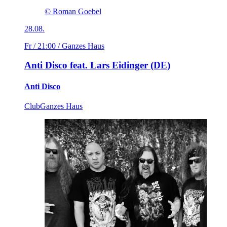
© Roman Goebel
28.08.
Fr / 21:00
/ Ganzes Haus
Anti Disco feat. Lars Eidinger (DE)
Anti Disco
Club
Ganzes Haus