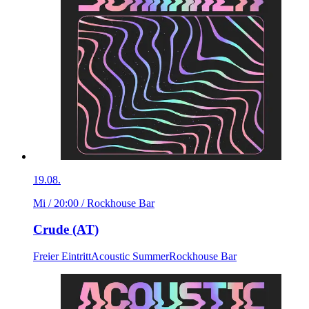
19.08.
Mi / 20:00
/ Rockhouse Bar
Crude (AT)
Freier Eintritt
Acoustic Summer
Rockhouse Bar