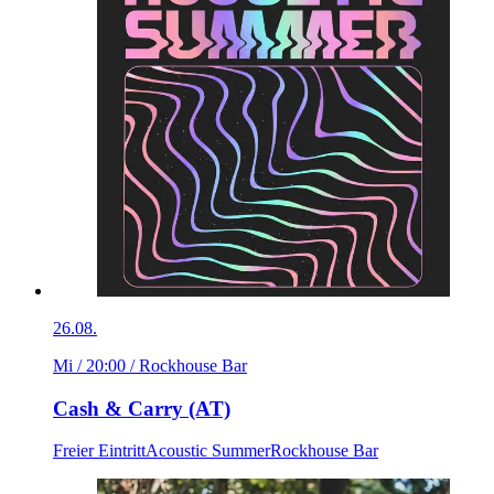
26.08.
Mi / 20:00
/ Rockhouse Bar
Cash & Carry (AT)
Freier Eintritt
Acoustic Summer
Rockhouse Bar