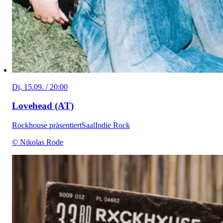
Di, 15.09. / 20:00
Lovehead (AT)
Rockhouse präsentiert
Saal
Indie Rock
© Nikolas Rode