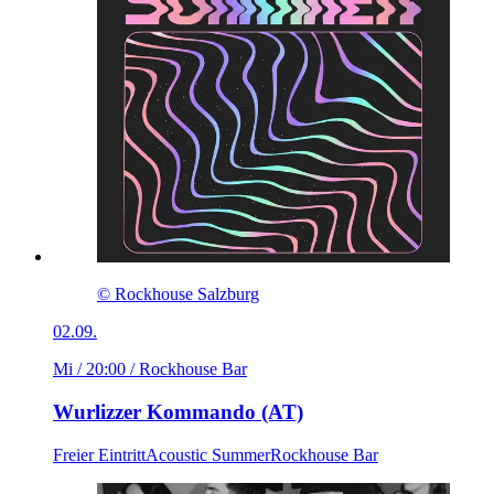
© Rockhouse Salzburg
02.09.
Mi / 20:00
/ Rockhouse Bar
Wurlizzer Kommando (AT)
Freier Eintritt
Acoustic Summer
Rockhouse Bar