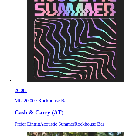
26.08.
Mi / 20:00
/ Rockhouse Bar
Cash & Carry (AT)
Freier Eintritt
Acoustic Summer
Rockhouse Bar