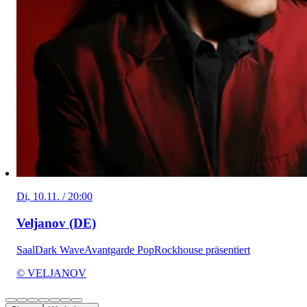
Di, 10.11. / 20:00
Veljanov (DE)
Saal
Dark Wave
Avantgarde Pop
Rockhouse präsentiert
© VELJANOV