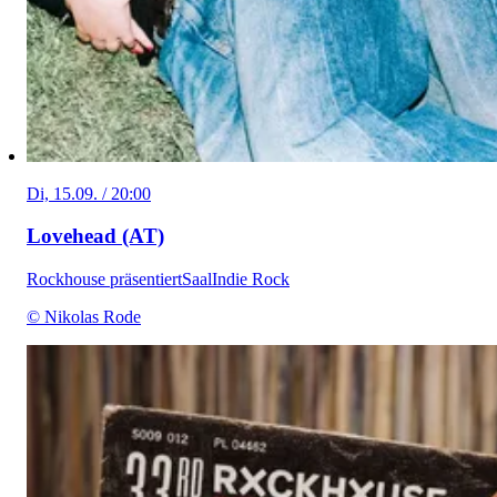
Di, 15.09. / 20:00
Lovehead (AT)
Rockhouse präsentiert
Saal
Indie Rock
© Nikolas Rode