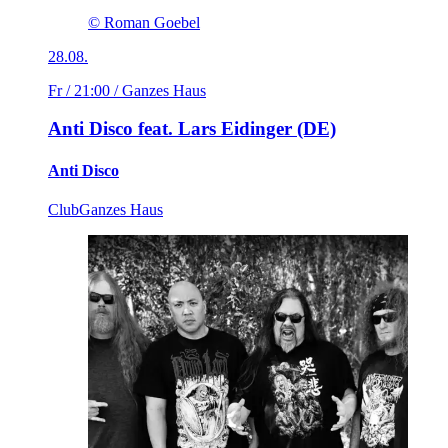
© Roman Goebel
28.08.
Fr / 21:00
/ Ganzes Haus
Anti Disco feat. Lars Eidinger (DE)
Anti Disco
Club
Ganzes Haus