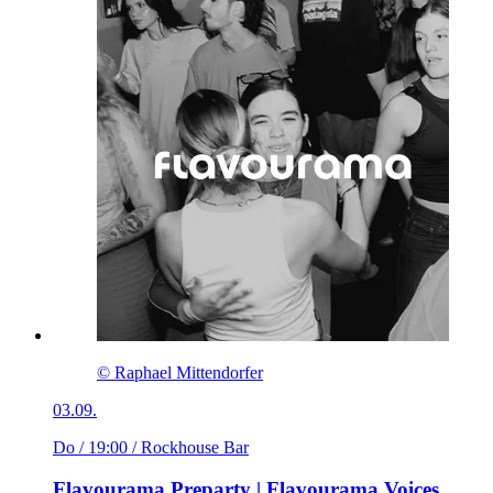
© Raphael Mittendorfer
03.09.
Do / 19:00
/ Rockhouse Bar
Flavourama Preparty | Flavourama Voices