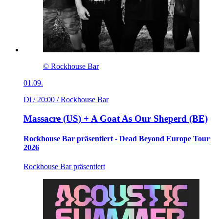
© Rockhouse Bar
01.09.
Di / 20:00
/ Rockhouse Bar
Massacre (US) + A Goat As Our Sheperd (BE)
Rockhouse Bar präsentiert - Dead Beyond Europe Tour
2026
Rockhouse Bar präsentiert