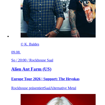
© K. Baldes
09.08.
So / 20:00
/ Rockhouse Saal
Alien Ant Farm (US)
Europe Tour 2026 | Support: The Heyokas
Rockhouse präsentiert
Saal
Alternative Metal