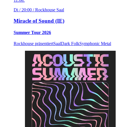
11.08.
Di / 20:00
/ Rockhouse Saal
Miracle of Sound (IE)
Summer Tour 2026
Rockhouse präsentiert
Saal
Dark Folk
Symphonic Metal