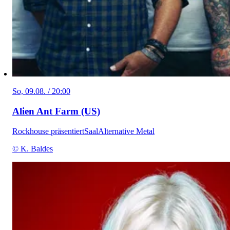
So, 09.08. / 20:00
Alien Ant Farm (US)
Rockhouse präsentiert
Saal
Alternative Metal
© K. Baldes