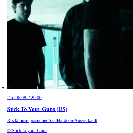
Do, 06.08. / 20:00
Stick To Your Guns (US)
Rockhouse präsentiert
Saal
Hardcore
Ausverkauft
© Stick to your Guns