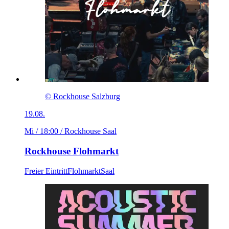
© Rockhouse Salzburg
19.08.
Mi / 18:00
/ Rockhouse Saal
Rockhouse Flohmarkt
Freier Eintritt
Flohmarkt
Saal