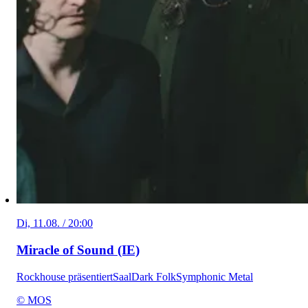
Di, 11.08. / 20:00
Miracle of Sound (IE)
Rockhouse präsentiert
Saal
Dark Folk
Symphonic Metal
© MOS