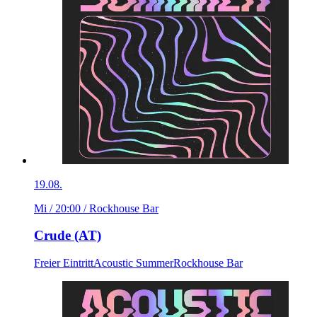
19.08.
Mi / 20:00
/ Rockhouse Bar
Crude (AT)
Freier Eintritt
Acoustic Summer
Rockhouse Bar