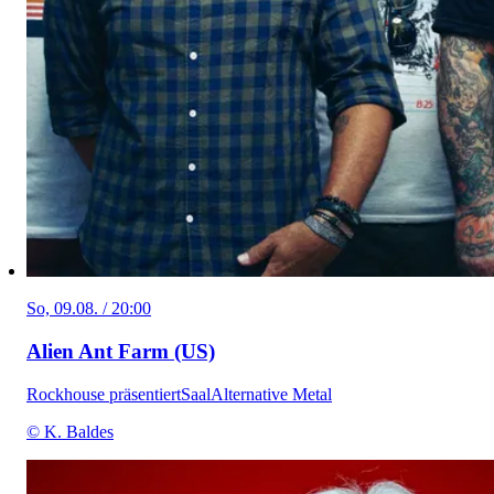
So, 09.08. / 20:00
Alien Ant Farm (US)
Rockhouse präsentiert
Saal
Alternative Metal
© K. Baldes