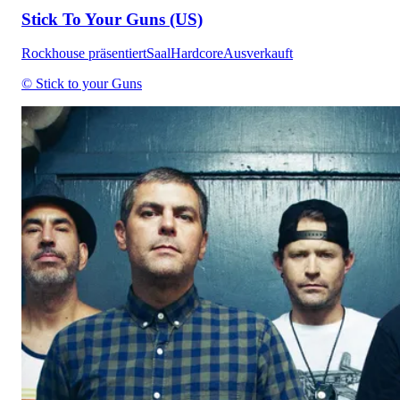
Stick To Your Guns (US)
Rockhouse präsentiert
Saal
Hardcore
Ausverkauft
© Stick to your Guns