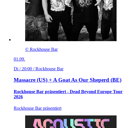
© Rockhouse Bar
01.09.
Di / 20:00
/ Rockhouse Bar
Massacre (US) + A Goat As Our Sheperd (BE)
Rockhouse Bar präsentiert - Dead Beyond Europe Tour
2026
Rockhouse Bar präsentiert