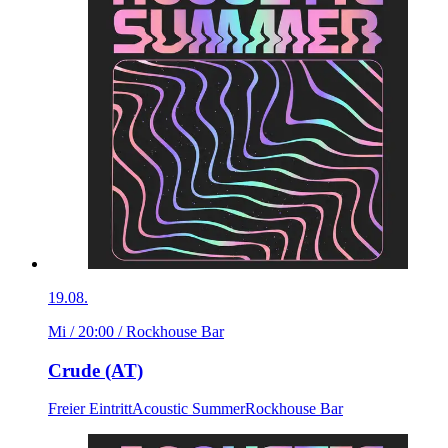
19.08.
Mi / 20:00
/ Rockhouse Bar
Crude (AT)
Freier Eintritt
Acoustic Summer
Rockhouse Bar