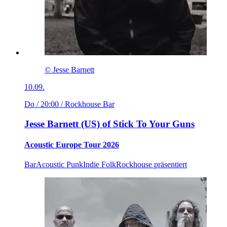
© Jesse Barnett
10.09.
Do / 20:00
/ Rockhouse Bar
Jesse Barnett (US) of Stick To Your Guns
Acoustic Europe Tour 2026
Bar
Acoustic Punk
Indie Folk
Rockhouse präsentiert