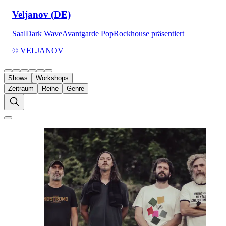
Veljanov (DE)
Saal
Dark Wave
Avantgarde Pop
Rockhouse präsentiert
© VELJANOV
Shows
Workshops
Zeitraum
Reihe
Genre