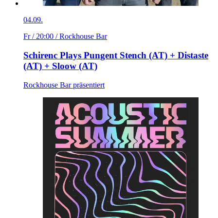
04.09.
Fr / 20:00
/ Rockhouse Bar
Schirenc Plays Pungent Stench (AT) + Distaste
(AT) + Sloow (AT)
Rockhouse Bar präsentiert