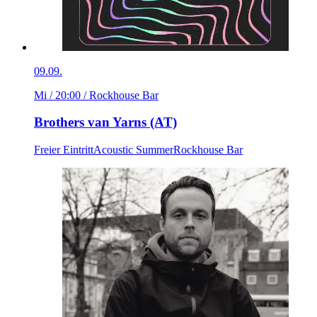
09.09.
Mi / 20:00
/ Rockhouse Bar
Brothers van Yarns (AT)
Freier Eintritt
Acoustic Summer
Rockhouse Bar