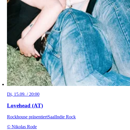
Di, 15.09. / 20:00
Lovehead (AT)
Rockhouse präsentiert
Saal
Indie Rock
© Nikolas Rode