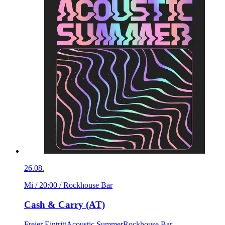
26.08.
Mi / 20:00
/ Rockhouse Bar
Cash & Carry (AT)
Freier Eintritt
Acoustic Summer
Rockhouse Bar