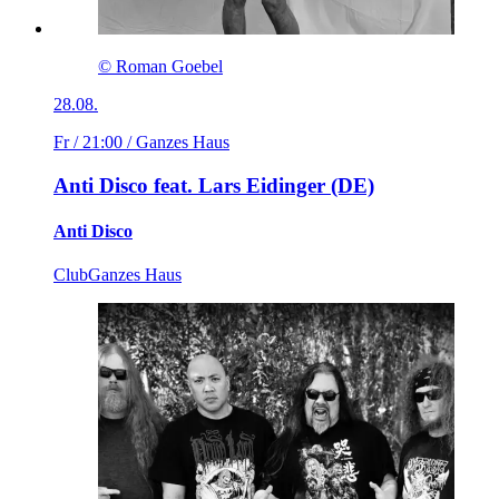
© Roman Goebel
28.08.
Fr / 21:00
/ Ganzes Haus
Anti Disco feat. Lars Eidinger (DE)
Anti Disco
Club
Ganzes Haus