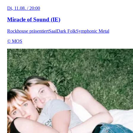
Di, 11.08. / 20:00
Miracle of Sound (IE)
Rockhouse präsentiert
Saal
Dark Folk
Symphonic Metal
© MOS