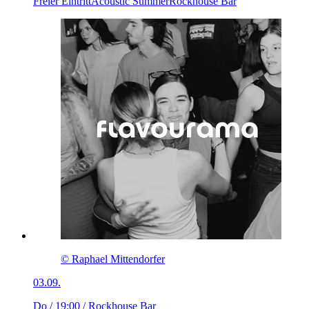
Freier Eintritt
Acoustic Summer
Rockhouse Bar
© Raphael Mittendorfer
03.09.
Do / 19:00
/ Rockhouse Bar