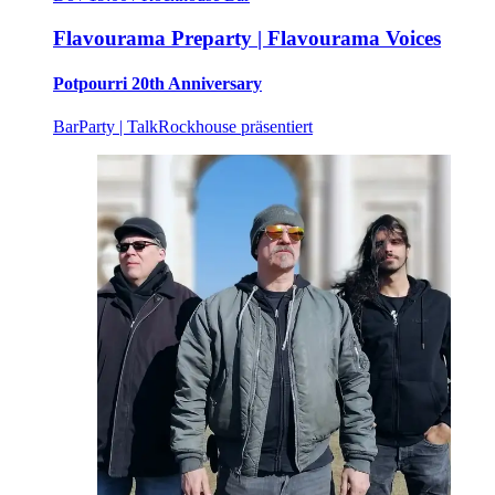
Flavourama Preparty | Flavourama Voices
Potpourri 20th Anniversary
Bar
Party | Talk
Rockhouse präsentiert