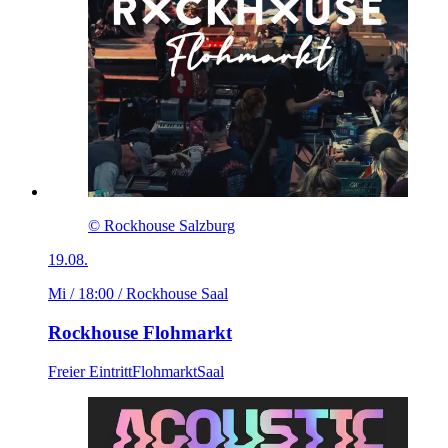
© Rockhouse Salzburg
19.08.
Mi / 18:00
/ Rockhouse Saal
Rockhouse Flohmarkt
Freier Eintritt
Flohmarkt
Saal