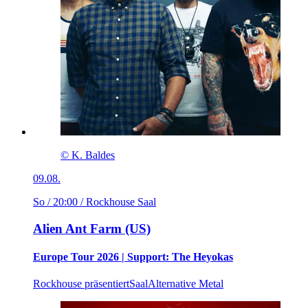
© K. Baldes
09.08.
So / 20:00
/ Rockhouse Saal
Alien Ant Farm (US)
Europe Tour 2026 | Support: The Heyokas
Rockhouse präsentiert
Saal
Alternative Metal