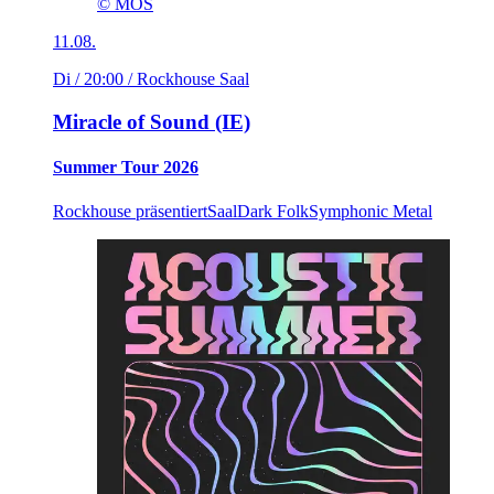
© MOS
11.08.
Di / 20:00
/ Rockhouse Saal
Miracle of Sound (IE)
Summer Tour 2026
Rockhouse präsentiert
Saal
Dark Folk
Symphonic Metal