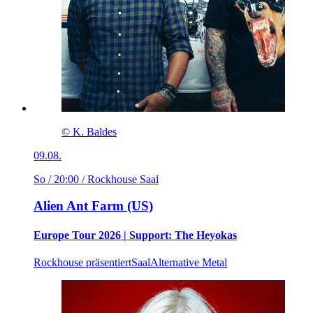
© K. Baldes
09.08.
So / 20:00
/ Rockhouse Saal
Alien Ant Farm (US)
Europe Tour 2026 | Support: The Heyokas
Rockhouse präsentiert
Saal
Alternative Metal