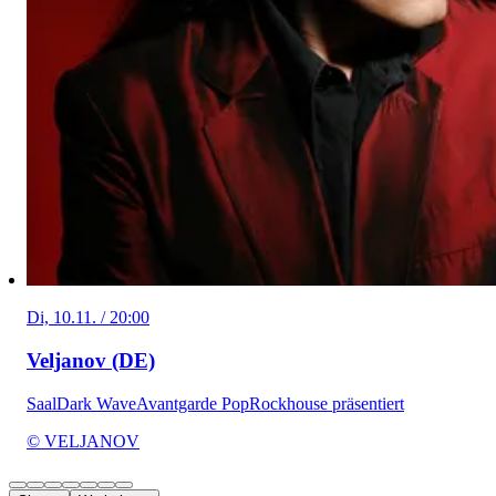
Di, 10.11. / 20:00
Veljanov (DE)
Saal
Dark Wave
Avantgarde Pop
Rockhouse präsentiert
© VELJANOV