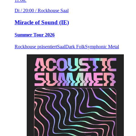
11.08.
Di / 20:00
/ Rockhouse Saal
Miracle of Sound (IE)
Summer Tour 2026
Rockhouse präsentiert
Saal
Dark Folk
Symphonic Metal