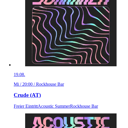
19.08.
Mi / 20:00
/ Rockhouse Bar
Crude (AT)
Freier Eintritt
Acoustic Summer
Rockhouse Bar