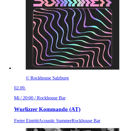
© Rockhouse Salzburg
02.09.
Mi / 20:00
/ Rockhouse Bar
Wurlizzer Kommando (AT)
Freier Eintritt
Acoustic Summer
Rockhouse Bar