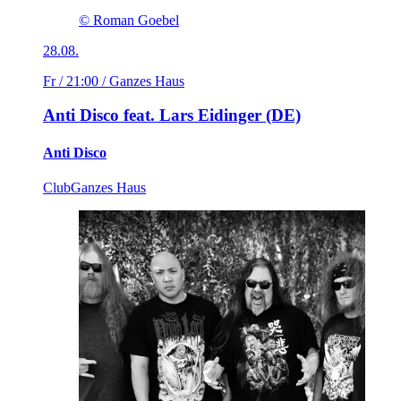
© Roman Goebel
28.08.
Fr / 21:00
/ Ganzes Haus
Anti Disco feat. Lars Eidinger (DE)
Anti Disco
Club
Ganzes Haus