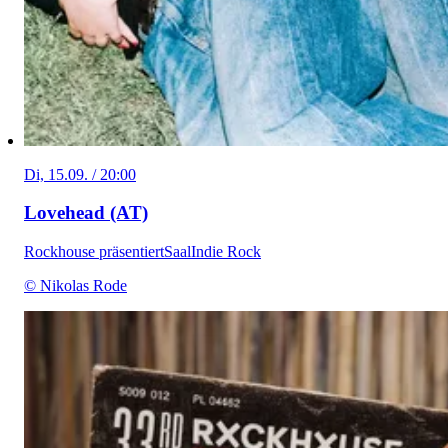
Di, 15.09. / 20:00
Lovehead (AT)
Rockhouse präsentiert
Saal
Indie Rock
© Nikolas Rode