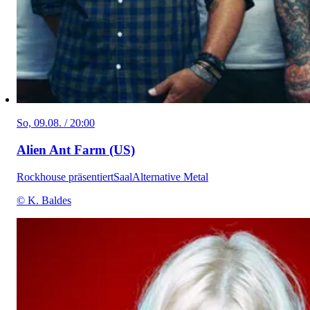
So, 09.08. / 20:00
Alien Ant Farm (US)
Rockhouse präsentiert
Saal
Alternative Metal
© K. Baldes