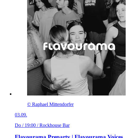
© Raphael Mittendorfer
03.09.
Do / 19:00
/ Rockhouse Bar
Flavourama Preparty | Flavourama Voices