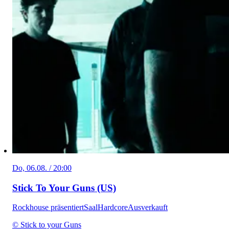
Do, 06.08. / 20:00
Stick To Your Guns (US)
Rockhouse präsentiert
Saal
Hardcore
Ausverkauft
© Stick to your Guns