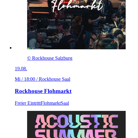
© Rockhouse Salzburg
19.08.
Mi / 18:00
/ Rockhouse Saal
Rockhouse Flohmarkt
Freier Eintritt
Flohmarkt
Saal