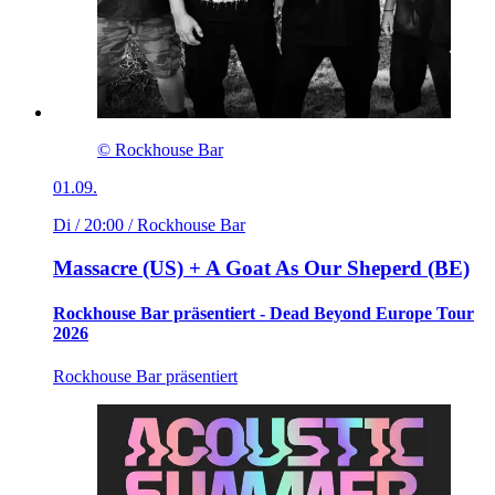
© Rockhouse Bar
01.09.
Di / 20:00
/ Rockhouse Bar
Massacre (US) + A Goat As Our Sheperd (BE)
Rockhouse Bar präsentiert - Dead Beyond Europe Tour
2026
Rockhouse Bar präsentiert