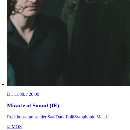
Di, 11.08. / 20:00
Miracle of Sound (IE)
Rockhouse präsentiert
Saal
Dark Folk
Symphonic Metal
© MOS