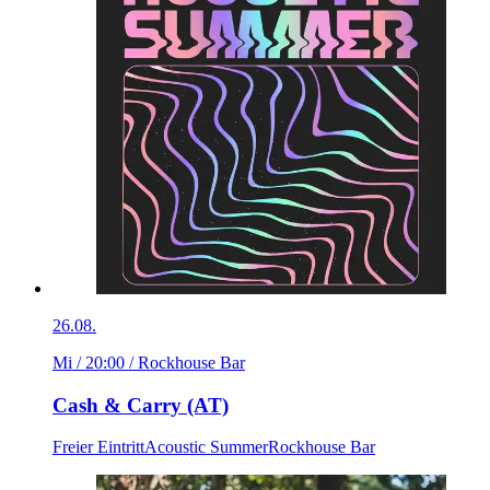
26.08.
Mi / 20:00
/ Rockhouse Bar
Cash & Carry (AT)
Freier Eintritt
Acoustic Summer
Rockhouse Bar