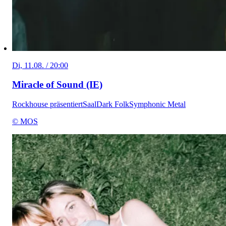
Di, 11.08. / 20:00
Miracle of Sound (IE)
Rockhouse präsentiert
Saal
Dark Folk
Symphonic Metal
© MOS