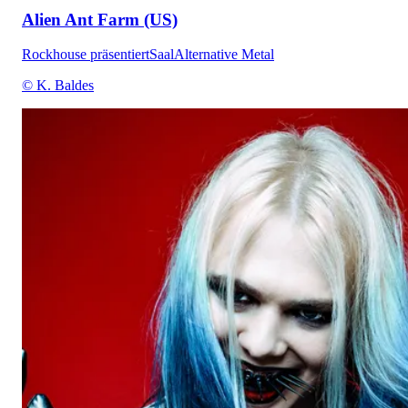
Alien Ant Farm (US)
Rockhouse präsentiert
Saal
Alternative Metal
© K. Baldes