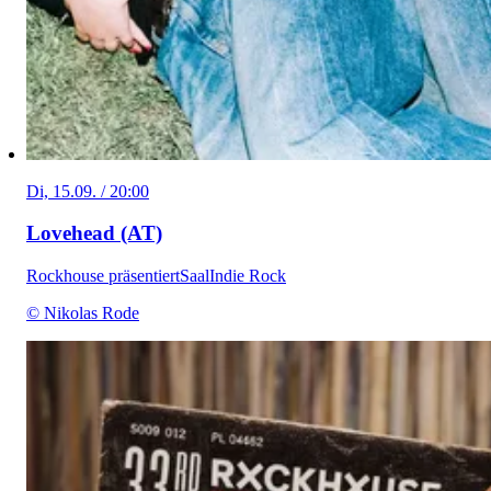
Di, 15.09. / 20:00
Lovehead (AT)
Rockhouse präsentiert
Saal
Indie Rock
© Nikolas Rode