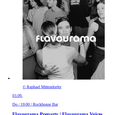
© Raphael Mittendorfer
03.09.
Do / 19:00
/ Rockhouse Bar
Flavourama Preparty | Flavourama Voices