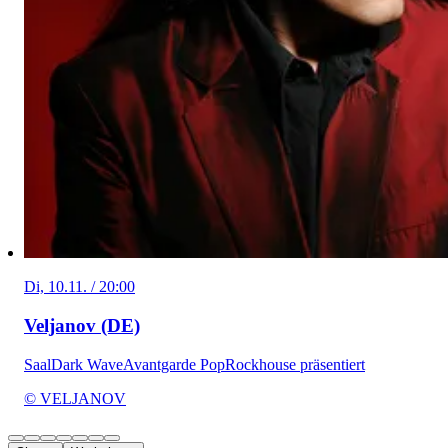
Di, 10.11. / 20:00
Veljanov (DE)
Saal
Dark Wave
Avantgarde Pop
Rockhouse präsentiert
© VELJANOV