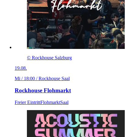
© Rockhouse Salzburg
19.08.
Mi / 18:00
/ Rockhouse Saal
Rockhouse Flohmarkt
Freier Eintritt
Flohmarkt
Saal