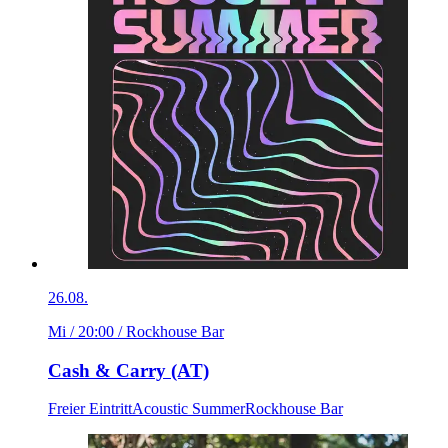
26.08.
Mi / 20:00
/ Rockhouse Bar
Cash & Carry (AT)
Freier Eintritt
Acoustic Summer
Rockhouse Bar