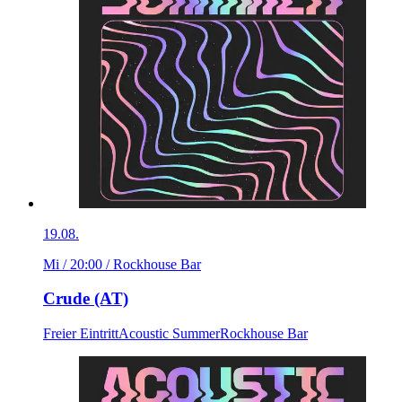
19.08.
Mi / 20:00
/ Rockhouse Bar
Crude (AT)
Freier Eintritt
Acoustic Summer
Rockhouse Bar