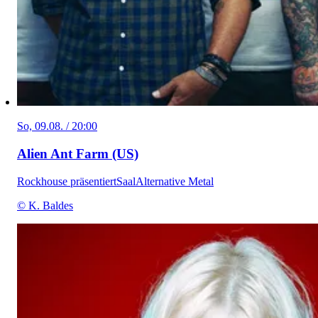
So, 09.08. / 20:00
Alien Ant Farm (US)
Rockhouse präsentiert
Saal
Alternative Metal
© K. Baldes