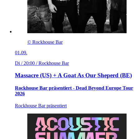
© Rockhouse Bar
01.09.
Di / 20:00
/ Rockhouse Bar
Massacre (US) + A Goat As Our Sheperd (BE)
Rockhouse Bar präsentiert - Dead Beyond Europe Tour
2026
Rockhouse Bar präsentiert