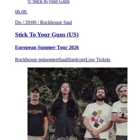
© Stick to your Guns
06.08.
Do / 20:00
/ Rockhouse Saal
Stick To Your Guns (US)
European Summer Tour 2026
Rockhouse präsentiert
Saal
Hardcore
Low Tickets