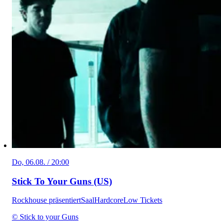
Do, 06.08. / 20:00
Stick To Your Guns (US)
Rockhouse präsentiert
Saal
Hardcore
Low Tickets
© Stick to your Guns