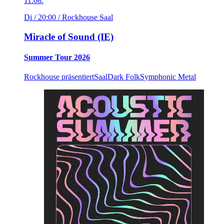
11.08.
Di / 20:00
/ Rockhouse Saal
Miracle of Sound (IE)
Summer Tour 2026
Rockhouse präsentiert
Saal
Dark Folk
Symphonic Metal