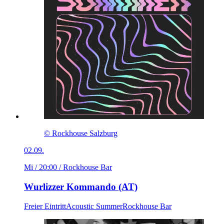
© Rockhouse Salzburg
02.09.
Mi / 20:00
/ Rockhouse Bar
Wurlizzer Kommando (AT)
Freier Eintritt
Acoustic Summer
Rockhouse Bar