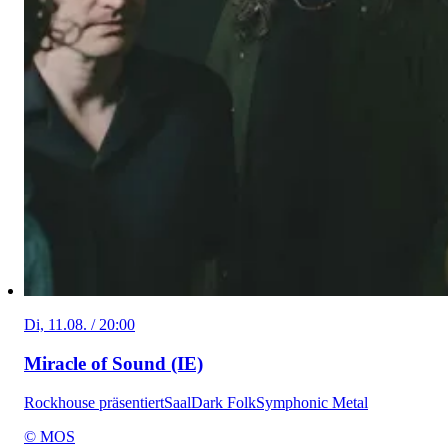
Di, 11.08. / 20:00
Miracle of Sound (IE)
Rockhouse präsentiert
Saal
Dark Folk
Symphonic Metal
© MOS