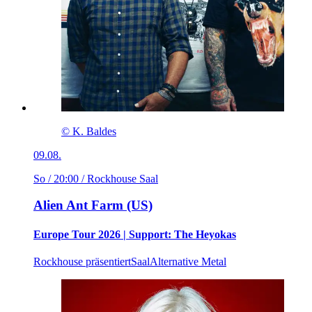
© K. Baldes
09.08.
So / 20:00
/ Rockhouse Saal
Alien Ant Farm (US)
Europe Tour 2026 | Support: The Heyokas
Rockhouse präsentiert
Saal
Alternative Metal