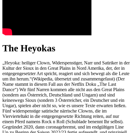
The Heyokas
„Heyoka: heiliger Clown, Widerspenstiger, Narr und Satiriker in der
Kultur der Sioux in den Great Plains in Nord Amerika, der, der in
entgegengesetzter Art spricht, reagiert und sich bewegt als die Leute
um ihn herum.“(Wikipedia, übersetzt und zusammengefasst) (Der
Name stammt in diesem Fall aus der Netflix Doku „The Last
Dance“) Wir fünf Narren kommen alle nicht aus den Great Plains
(sondern aus Österreich, Deutschland und Ungarn) und sind
keineswegs Sioux (sondern 3 Österreicher, ein Deutscher und ein
Ungar), spielen aber nicht so, wie es unsere Texte erwarten ließen.
Fünf widerspenstige satirische närrische Clowns, die im
Viervierteltakt in die entgegengesetzte Richtung reiten, auf nur
einem Pferd namens Rock n Roll (Schublade benennt Ihr selbst).
Gegründet 2020, dann coronagebremst, und im endgültigen Line
Up zu Beginn der Saison 2022/23 fertig aufgestellt, und prinzipiell