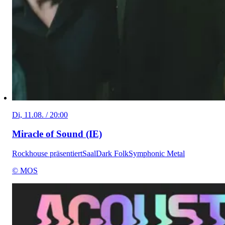
Di, 11.08. / 20:00
Miracle of Sound (IE)
Rockhouse präsentiert
Saal
Dark Folk
Symphonic Metal
© MOS