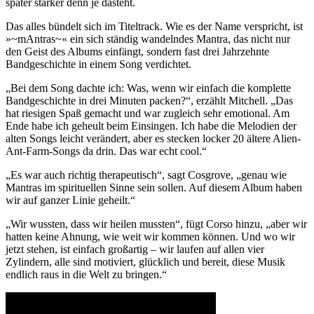
später stärker denn je dasteht.
Das alles bündelt sich im Titeltrack. Wie es der Name verspricht, ist
»~mAntras~« ein sich ständig wandelndes Mantra, das nicht nur
den Geist des Albums einfängt, sondern fast drei Jahrzehnte
Bandgeschichte in einem Song verdichtet.
„Bei dem Song dachte ich: Was, wenn wir einfach die komplette
Bandgeschichte in drei Minuten packen?“, erzählt Mitchell. „Das
hat riesigen Spaß gemacht und war zugleich sehr emotional. Am
Ende habe ich geheult beim Einsingen. Ich habe die Melodien der
alten Songs leicht verändert, aber es stecken locker 20 ältere Alien-
Ant-Farm-Songs da drin. Das war echt cool.“
„Es war auch richtig therapeutisch“, sagt Cosgrove, „genau wie
Mantras im spirituellen Sinne sein sollen. Auf diesem Album haben
wir auf ganzer Linie geheilt.“
„Wir wussten, dass wir heilen mussten“, fügt Corso hinzu, „aber wir
hatten keine Ahnung, wie weit wir kommen können. Und wo wir
jetzt stehen, ist einfach großartig – wir laufen auf allen vier
Zylindern, alle sind motiviert, glücklich und bereit, diese Musik
endlich raus in die Welt zu bringen.“