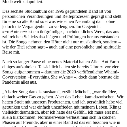
Musikwelt katapultiert.
Das sechste Studioalbum der 1996 gegründeten Band ist von
persönlichen Veränderungen und Reifeprozessen geprägt und stellt
für eine so alte Band so etwas wie einen Neuanfang dar – ohne
jedoch die Vergangenheit zu verleugnen. Im Gegenteil:
»~mAntras~« ist ein tiefgründiges, nachdenkliches Werk, das aus
zahlreichen Schicksalsschlägen und Prüfungen heraus entstanden
ist. Die Songs nehmen den Hörer nicht nur musikalisch, sondern –
wie der Titel schon sagt – auch auf eine persönliche und spirituelle
Reise mit.
Nach so langer Pause ohne neues Material hatten Alien Ant Farm
einiges aufzuholen. Tatsächlich hatten sie bereits Jahre zuvor vier
Songs aufgenommen – darunter die 2020 veröffentlichte Wham!-
Coverversion »Everything She wAnts« –, doch dann bremste die
Pandemie alles aus.
„Als der Song damals rauskam“, erzählt Mitchell, „war die Idee,
einfach weiter Gas zu geben. Aber das Leben kam dazwischen. Wir
hatten Streit mit unserem Produzenten, und ich persönlich habe viel
getrunken und war einfach unzufrieden mit meinem Leben. Klingt
vielleicht dramatisch, aber ich hatte das Gefühl, ich muss erst mal
allein klarkommen. Normalerweise verlässt man sich in solchen
Phasen auf Freunde, aber in einer Band ist das ein bisschen wie in