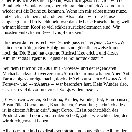
einer Ehe. Ich weiß nicht genau, was mich gestört hat, ich will der
Band keine Schuld geben, aber ich brauchte einfach Abstand, um
wieder auf die Beine zu kommen. Wenn ich mir selbst nichts nütze,
nütze ich auch niemand anderem. Also haben wir eine Pause
eingelegt – und im Nachhinein war das die beste Entscheidung, weil
wir mit klarem Kopf so viel stärker zurückgekommen sind. Wir
mussten einfach den Reset-Knopf drücken.“
„In diesen Jahren ist echt viel Scheiß passiert“, ergänzt Corso. „Wir
hatten sehr früh großen Erfolg und sind glücklicherweise immer
noch da. Die Band hat extreme Rückschläge erlebt, und dieses
Album ist das Ergebnis – quasi der Soundtrack dazu.“
Seit dem Durchbruch 2001 mit »Movies« und der legendären
Michael-Jackson-Coverversion »Smooth Criminal« haben Alien Ant
Farm einiges durchgemacht, doch die Zeit zwischen »Always And
Forever« und »~mAntras~« war besonders hart. Kein Wunder also,
dass sich viel davon in den elf Songs widerspiegelt.
„Erwachsen werden, Scheidung, Kinder, Familie, Tod, Bandpausen,
Busunfälle, Operationen, Krankheiten, Gesundung – einfach alles
ist in diesem Album drin“, sagt Corso. „Es ist buchstäblich das
Produkt von all dem verdammten Scheiß, guten wie schlechten, den
wir durchgemacht haben.“
All das wurde in das selbstbewussteste und souveränste Album der