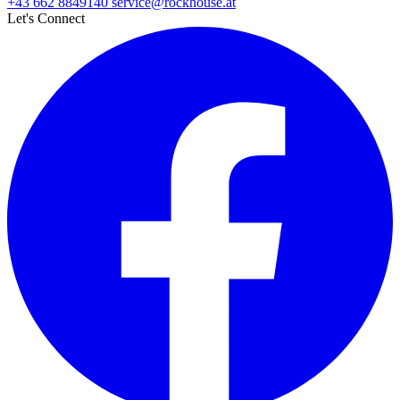
+43 662 8849140
service@rockhouse.at
Let's Connect