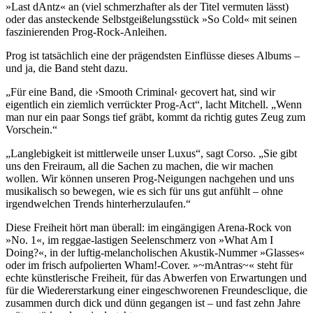
»Last dAntz« an (viel schmerzhafter als der Titel vermuten lässt)
oder das ansteckende Selbstgeißelungsstück »So Cold« mit seinen
faszinierenden Prog-Rock-Anleihen.
Prog ist tatsächlich eine der prägendsten Einflüsse dieses Albums –
und ja, die Band steht dazu.
„Für eine Band, die ›Smooth Criminal‹ gecovert hat, sind wir
eigentlich ein ziemlich verrückter Prog-Act“, lacht Mitchell. „Wenn
man nur ein paar Songs tief gräbt, kommt da richtig gutes Zeug zum
Vorschein.“
„Langlebigkeit ist mittlerweile unser Luxus“, sagt Corso. „Sie gibt
uns den Freiraum, all die Sachen zu machen, die wir machen
wollen. Wir können unseren Prog-Neigungen nachgehen und uns
musikalisch so bewegen, wie es sich für uns gut anfühlt – ohne
irgendwelchen Trends hinterherzulaufen.“
Diese Freiheit hört man überall: im eingängigen Arena-Rock von
»No. 1«, im reggae-lastigen Seelenschmerz von »What Am I
Doing?«, in der luftig-melancholischen Akustik-Nummer »Glasses«
oder im frisch aufpolierten Wham!-Cover. »~mAntras~« steht für
echte künstlerische Freiheit, für das Abwerfen von Erwartungen und
für die Wiedererstarkung einer eingeschworenen Freundesclique, die
zusammen durch dick und dünn gegangen ist – und fast zehn Jahre