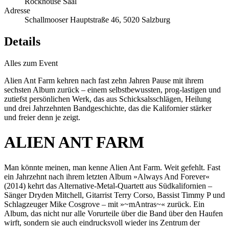
Rockhouse Saal
Adresse
Schallmooser Hauptstraße 46, 5020 Salzburg
Details
Alles zum Event
Alien Ant Farm kehren nach fast zehn Jahren Pause mit ihrem
sechsten Album zurück – einem selbstbewussten, prog-lastigen und
zutiefst persönlichen Werk, das aus Schicksalsschlägen, Heilung
und drei Jahrzehnten Bandgeschichte, das die Kalifornier stärker
und freier denn je zeigt.
ALIEN ANT FARM
Man könnte meinen, man kenne Alien Ant Farm. Weit gefehlt. Fast
ein Jahrzehnt nach ihrem letzten Album »Always And Forever«
(2014) kehrt das Alternative-Metal-Quartett aus Südkalifornien –
Sänger Dryden Mitchell, Gitarrist Terry Corso, Bassist Timmy P und
Schlagzeuger Mike Cosgrove – mit »~mAntras~« zurück. Ein
Album, das nicht nur alle Vorurteile über die Band über den Haufen
wirft, sondern sie auch eindrucksvoll wieder ins Zentrum der