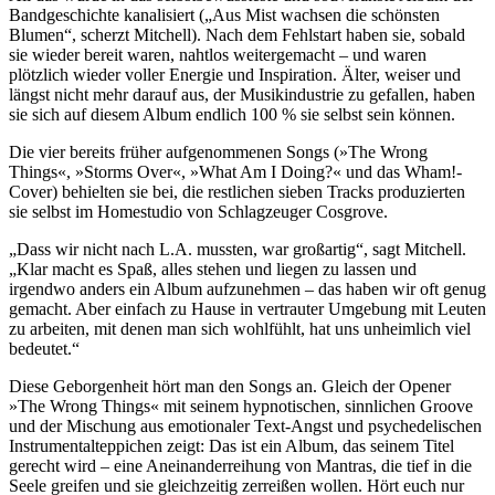
Bandgeschichte kanalisiert („Aus Mist wachsen die schönsten
Blumen“, scherzt Mitchell). Nach dem Fehlstart haben sie, sobald
sie wieder bereit waren, nahtlos weitergemacht – und waren
plötzlich wieder voller Energie und Inspiration. Älter, weiser und
längst nicht mehr darauf aus, der Musikindustrie zu gefallen, haben
sie sich auf diesem Album endlich 100 % sie selbst sein können.
Die vier bereits früher aufgenommenen Songs (»The Wrong
Things«, »Storms Over«, »What Am I Doing?« und das Wham!-
Cover) behielten sie bei, die restlichen sieben Tracks produzierten
sie selbst im Homestudio von Schlagzeuger Cosgrove.
„Dass wir nicht nach L.A. mussten, war großartig“, sagt Mitchell.
„Klar macht es Spaß, alles stehen und liegen zu lassen und
irgendwo anders ein Album aufzunehmen – das haben wir oft genug
gemacht. Aber einfach zu Hause in vertrauter Umgebung mit Leuten
zu arbeiten, mit denen man sich wohlfühlt, hat uns unheimlich viel
bedeutet.“
Diese Geborgenheit hört man den Songs an. Gleich der Opener
»The Wrong Things« mit seinem hypnotischen, sinnlichen Groove
und der Mischung aus emotionaler Text-Angst und psychedelischen
Instrumentalteppichen zeigt: Das ist ein Album, das seinem Titel
gerecht wird – eine Aneinanderreihung von Mantras, die tief in die
Seele greifen und sie gleichzeitig zerreißen wollen. Hört euch nur