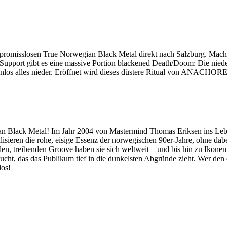
isslosen True Norwegian Black Metal direkt nach Salzburg. Macht euc
len Support gibt es eine massive Portion blackened Death/Doom: Die n
s alles nieder. Eröffnet wird dieses düstere Ritual von ANACHORET,
lack Metal! Im Jahr 2004 von Mastermind Thomas Eriksen ins Leben g
lisieren die rohe, eisige Essenz der norwegischen 90er-Jahre, ohne d
en, treibenden Groove haben sie sich weltweit – und bis hin zu Ikonen
ucht, das das Publikum tief in die dunkelsten Abgründe zieht. Wer de
los!