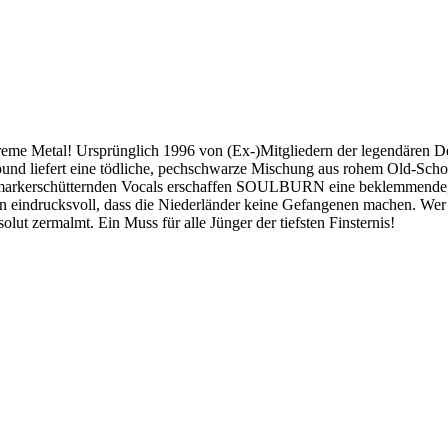
Metal! Ursprünglich 1996 von (Ex-)Mitgliedern der legendären Deat
Sound liefert eine tödliche, pechschwarze Mischung aus rohem Old-Sc
 markerschütternden Vocals erschaffen SOULBURN eine beklemmende, m
en eindrucksvoll, dass die Niederländer keine Gefangenen machen. Wer 
ut zermalmt. Ein Muss für alle Jünger der tiefsten Finsternis!