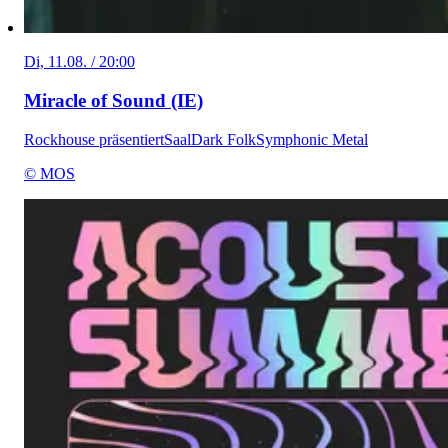
Di, 11.08. / 20:00
Miracle of Sound (IE)
Rockhouse präsentiert
Saal
Dark Folk
Symphonic Metal
© MOS