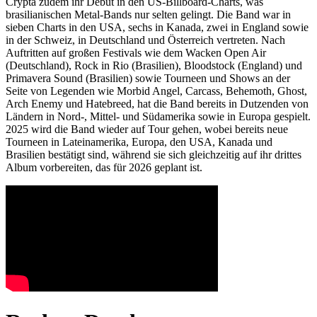
Crypta zudem ihr Debüt in den US-Billboard-Charts, was
brasilianischen Metal-Bands nur selten gelingt. Die Band war in
sieben Charts in den USA, sechs in Kanada, zwei in England sowie
in der Schweiz, in Deutschland und Österreich vertreten. Nach
Auftritten auf großen Festivals wie dem Wacken Open Air
(Deutschland), Rock in Rio (Brasilien), Bloodstock (England) und
Primavera Sound (Brasilien) sowie Tourneen und Shows an der
Seite von Legenden wie Morbid Angel, Carcass, Behemoth, Ghost,
Arch Enemy und Hatebreed, hat die Band bereits in Dutzenden von
Ländern in Nord-, Mittel- und Südamerika sowie in Europa gespielt.
2025 wird die Band wieder auf Tour gehen, wobei bereits neue
Tourneen in Lateinamerika, Europa, den USA, Kanada und
Brasilien bestätigt sind, während sie sich gleichzeitig auf ihr drittes
Album vorbereiten, das für 2026 geplant ist.