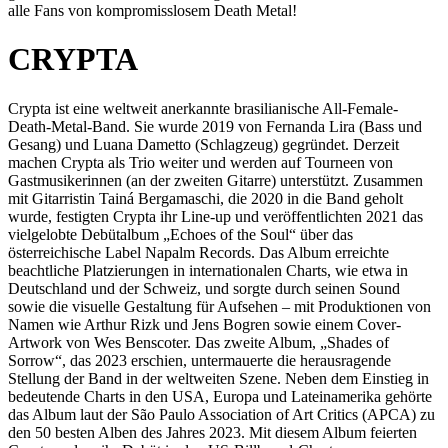
alle Fans von kompromisslosem Death Metal!
CRYPTA
Crypta ist eine weltweit anerkannte brasilianische All-Female-
Death-Metal-Band. Sie wurde 2019 von Fernanda Lira (Bass und
Gesang) und Luana Dametto (Schlagzeug) gegründet. Derzeit
machen Crypta als Trio weiter und werden auf Tourneen von
Gastmusikerinnen (an der zweiten Gitarre) unterstützt. Zusammen
mit Gitarristin Tainá Bergamaschi, die 2020 in die Band geholt
wurde, festigten Crypta ihr Line-up und veröffentlichten 2021 das
vielgelobte Debütalbum „Echoes of the Soul“ über das
österreichische Label Napalm Records. Das Album erreichte
beachtliche Platzierungen in internationalen Charts, wie etwa in
Deutschland und der Schweiz, und sorgte durch seinen Sound
sowie die visuelle Gestaltung für Aufsehen – mit Produktionen von
Namen wie Arthur Rizk und Jens Bogren sowie einem Cover-
Artwork von Wes Benscoter. Das zweite Album, „Shades of
Sorrow“, das 2023 erschien, untermauerte die herausragende
Stellung der Band in der weltweiten Szene. Neben dem Einstieg in
bedeutende Charts in den USA, Europa und Lateinamerika gehörte
das Album laut der São Paulo Association of Art Critics (APCA) zu
den 50 besten Alben des Jahres 2023. Mit diesem Album feierten