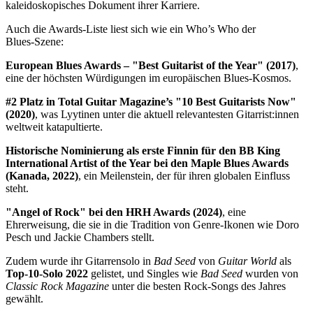
kaleidoskopisches Dokument ihrer Karriere.
Auch die Awards‑Liste liest sich wie ein Who’s Who der
Blues‑Szene:
European Blues Awards – "Best Guitarist of the Year" (2017)
,
eine der höchsten Würdigungen im europäischen Blues‑Kosmos.
#2 Platz in Total Guitar Magazine’s "10 Best Guitarists Now"
(2020)
, was Lyytinen unter die aktuell relevantesten Gitarrist:innen
weltweit katapultierte.
Historische Nominierung als erste Finnin für den BB King
International Artist of the Year bei den Maple Blues Awards
(Kanada, 2022)
, ein Meilenstein, der für ihren globalen Einfluss
steht.
"Angel of Rock" bei den HRH Awards (2024)
, eine
Ehrerweisung, die sie in die Tradition von Genre‑Ikonen wie Doro
Pesch und Jackie Chambers stellt.
Zudem wurde ihr Gitarrensolo in
Bad Seed
von
Guitar World
als
Top‑10‑Solo 2022
gelistet, und Singles wie
Bad Seed
wurden von
Classic Rock Magazine
unter die besten Rock‑Songs des Jahres
gewählt.