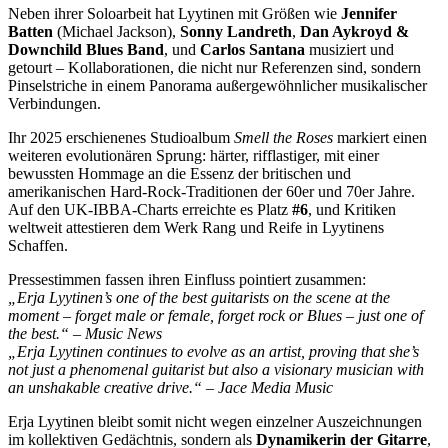
Neben ihrer Soloarbeit hat Lyytinen mit Größen wie
Jennifer
Batten
(Michael Jackson),
Sonny Landreth
,
Dan Aykroyd &
Downchild Blues Band
, und
Carlos Santana
musiziert und
getourt – Kollaborationen, die nicht nur Referenzen sind, sondern
Pinselstriche in einem Panorama außergewöhnlicher musikalischer
Verbindungen.
Ihr 2025 erschienenes Studioalbum
Smell the Roses
markiert einen
weiteren evolutionären Sprung: härter, rifflastiger, mit einer
bewussten Hommage an die Essenz der britischen und
amerikanischen Hard‑Rock‑Traditionen der 60er und 70er Jahre.
Auf den UK‑IBBA‑Charts erreichte es Platz
#6
, und Kritiken
weltweit attestieren dem Werk Rang und Reife in Lyytinens
Schaffen.
Pressestimmen fassen ihren Einfluss pointiert zusammen:
„Erja Lyytinen’s one of the best guitarists on the scene at the
moment – forget male or female, forget rock or Blues – just one of
the best.“
–
Music News
„Erja Lyytinen continues to evolve as an artist, proving that she’s
not just a phenomenal guitarist but also a visionary musician with
an unshakable creative drive.“
–
Jace Media Music
Erja Lyytinen bleibt somit nicht wegen einzelner Auszeichnungen
im kollektiven Gedächtnis, sondern als
Dynamikerin der Gitarre
,