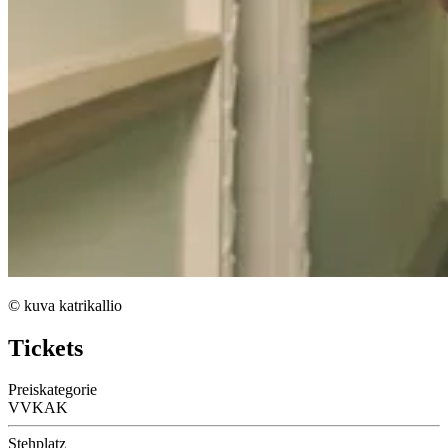
© kuva katrikallio
Tickets
Preiskategorie
VVK
AK
Stehplatz