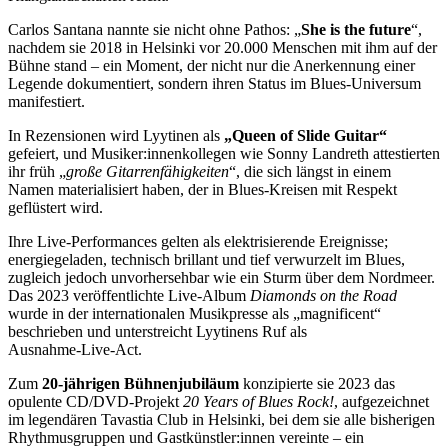
Carlos Santana nannte sie nicht ohne Pathos: „
She is the future
“,
nachdem sie 2018 in Helsinki vor 20.000 Menschen mit ihm auf der
Bühne stand – ein Moment, der nicht nur die Anerkennung einer
Legende dokumentiert, sondern ihren Status im Blues‑Universum
manifestiert.
In Rezensionen wird Lyytinen als
„Queen of Slide Guitar“
gefeiert, und Musiker:innenkollegen wie Sonny Landreth attestierten
ihr früh „
große Gitarrenfähigkeiten
“, die sich längst in einem
Namen materialisiert haben, der in Blues‑Kreisen mit Respekt
geflüstert wird.
Ihre Live‑Performances gelten als elektrisierende Ereignisse;
energiegeladen, technisch brillant und tief verwurzelt im Blues,
zugleich jedoch unvorhersehbar wie ein Sturm über dem Nordmeer.
Das 2023 veröffentlichte Live‑Album
Diamonds on the Road
wurde in der internationalen Musikpresse als „magnificent“
beschrieben und unterstreicht Lyytinens Ruf als
Ausnahme‑Live‑Act.
Zum
20‑jährigen Bühnenjubiläum
konzipierte sie 2023 das
opulente CD/DVD‑Projekt
20 Years of Blues Rock!
, aufgezeichnet
im legendären Tavastia Club in Helsinki, bei dem sie alle bisherigen
Rhythmusgruppen und Gastkünstler:innen vereinte – ein