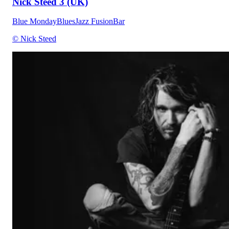
Nick Steed 3 (UK)
Blue Monday
Blues
Jazz Fusion
Bar
© Nick Steed