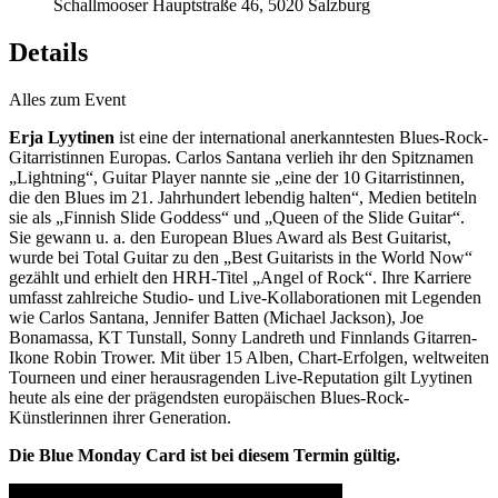
Schallmooser Hauptstraße 46, 5020 Salzburg
Details
Alles zum Event
Erja Lyytinen
ist eine der international anerkanntesten Blues-Rock-
Gitarristinnen Europas. Carlos Santana verlieh ihr den Spitznamen
„Lightning“, Guitar Player nannte sie „eine der 10 Gitarristinnen,
die den Blues im 21. Jahrhundert lebendig halten“, Medien betiteln
sie als „Finnish Slide Goddess“ und „Queen of the Slide Guitar“.
Sie gewann u. a. den European Blues Award als Best Guitarist,
wurde bei Total Guitar zu den „Best Guitarists in the World Now“
gezählt und erhielt den HRH-Titel „Angel of Rock“. Ihre Karriere
umfasst zahlreiche Studio- und Live-Kollaborationen mit Legenden
wie Carlos Santana, Jennifer Batten (Michael Jackson), Joe
Bonamassa, KT Tunstall, Sonny Landreth und Finnlands Gitarren-
Ikone Robin Trower. Mit über 15 Alben, Chart-Erfolgen, weltweiten
Tourneen und einer herausragenden Live-Reputation gilt Lyytinen
heute als eine der prägendsten europäischen Blues-Rock-
Künstlerinnen ihrer Generation.
Die Blue Monday Card ist bei diesem Termin gültig.