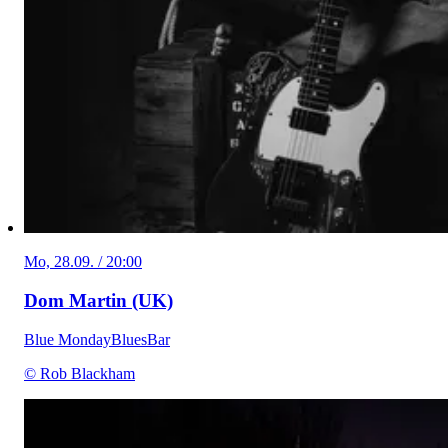
Mo, 28.09. / 20:00
Dom Martin (UK)
Blue Monday
Blues
Bar
© Rob Blackham