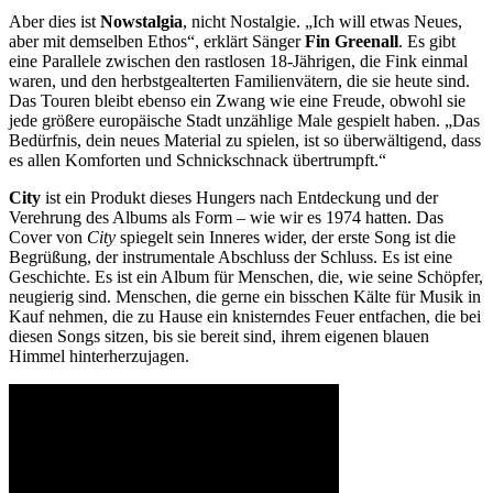
Aber dies ist
Nowstalgia
, nicht Nostalgie. „Ich will etwas Neues,
aber mit demselben Ethos“, erklärt Sänger
Fin Greenall
. Es gibt
eine Parallele zwischen den rastlosen 18-Jährigen, die Fink einmal
waren, und den herbstgealterten Familienvätern, die sie heute sind.
Das Touren bleibt ebenso ein Zwang wie eine Freude, obwohl sie
jede größere europäische Stadt unzählige Male gespielt haben. „Das
Bedürfnis, dein neues Material zu spielen, ist so überwältigend, dass
es allen Komforten und Schnickschnack übertrumpft.“
City
ist ein Produkt dieses Hungers nach Entdeckung und der
Verehrung des Albums als Form – wie wir es 1974 hatten. Das
Cover von
City
spiegelt sein Inneres wider, der erste Song ist die
Begrüßung, der instrumentale Abschluss der Schluss. Es ist eine
Geschichte. Es ist ein Album für Menschen, die, wie seine Schöpfer,
neugierig sind. Menschen, die gerne ein bisschen Kälte für Musik in
Kauf nehmen, die zu Hause ein knisterndes Feuer entfachen, die bei
diesen Songs sitzen, bis sie bereit sind, ihrem eigenen blauen
Himmel hinterherzujagen.