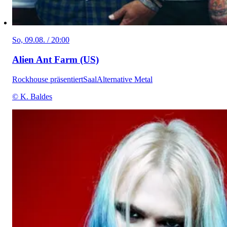
So, 09.08. / 20:00
Alien Ant Farm (US)
Rockhouse präsentiert
Saal
Alternative Metal
© K. Baldes