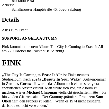
Rockhouse Saal
Adresse
Schallmooser Hauptstraße 46, 5020 Salzburg
Details
Alles zum Event
SUPPORT: ANGELA AUTUMN
Fink kommt mit neuem Album The City Is Coming to Erase It All
am 22. Oktober ins Rockhouse Salzburg.
FINK
„The City Is Coming to Erase It All“
ist Finks neuntes
Studioalbum, nach
2024s „Beauty In Your Wake“
. Aufgenommen
in
Zennor, Cornwall
, wurde das Album nach einem streng era-
spezifischen Ansatz erstellt. Man stellte sich vor, ein Album zu
machen, wie es
Michael Chapman
vielleicht geschaffen hätte – bis
hin zu den Gitarrensaiten. Der Grammy-prämierte Produzent
Sam
Okell
half, den Prozess zu leiten: „Wenn es 1974 nicht existierte,
darfst du es nicht verwenden.“