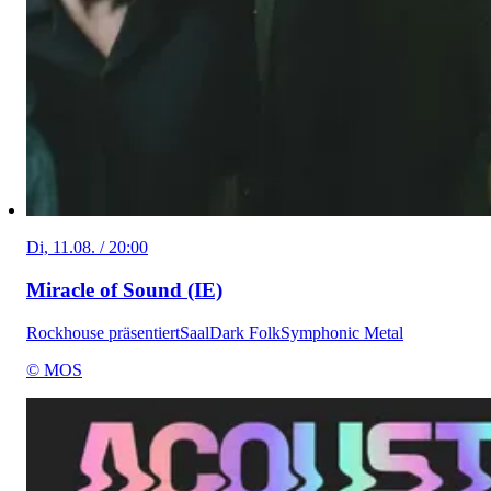
Di, 11.08. / 20:00
Miracle of Sound (IE)
Rockhouse präsentiert
Saal
Dark Folk
Symphonic Metal
© MOS