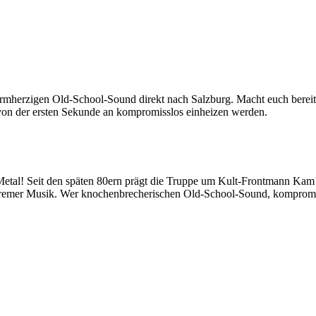
zigen Old-School-Sound direkt nach Salzburg. Macht euch bereit für e
 der ersten Sekunde an kompromisslos einheizen werden.
l! Seit den späten 80ern prägt die Truppe um Kult-Frontmann Kam Lee
extremer Musik. Wer knochenbrecherischen Old-School-Sound, kompromi