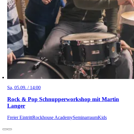
Sa, 05.09. / 14:00
Rock & Pop Schnupperworkshop mit Martin
Langer
Freier Eintritt
Rockhouse Academy
Seminarraum
Kids