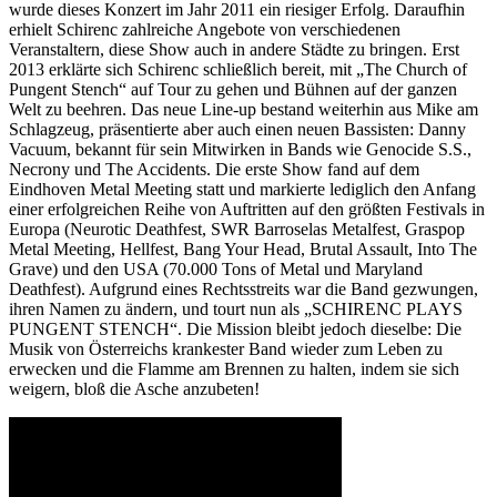
wurde dieses Konzert im Jahr 2011 ein riesiger Erfolg. Daraufhin
erhielt Schirenc zahlreiche Angebote von verschiedenen
Veranstaltern, diese Show auch in andere Städte zu bringen. Erst
2013 erklärte sich Schirenc schließlich bereit, mit „The Church of
Pungent Stench“ auf Tour zu gehen und Bühnen auf der ganzen
Welt zu beehren. Das neue Line-up bestand weiterhin aus Mike am
Schlagzeug, präsentierte aber auch einen neuen Bassisten: Danny
Vacuum, bekannt für sein Mitwirken in Bands wie Genocide S.S.,
Necrony und The Accidents. Die erste Show fand auf dem
Eindhoven Metal Meeting statt und markierte lediglich den Anfang
einer erfolgreichen Reihe von Auftritten auf den größten Festivals in
Europa (Neurotic Deathfest, SWR Barroselas Metalfest, Graspop
Metal Meeting, Hellfest, Bang Your Head, Brutal Assault, Into The
Grave) und den USA (70.000 Tons of Metal und Maryland
Deathfest). Aufgrund eines Rechtsstreits war die Band gezwungen,
ihren Namen zu ändern, und tourt nun als „SCHIRENC PLAYS
PUNGENT STENCH“. Die Mission bleibt jedoch dieselbe: Die
Musik von Österreichs krankester Band wieder zum Leben zu
erwecken und die Flamme am Brennen zu halten, indem sie sich
weigern, bloß die Asche anzubeten!