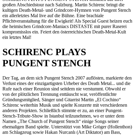
großen Abschiedstour nach Salzburg. Martin Schirenc bringt die
kultigen Death-Metal- und Grindcore-Hymnen von Pungent Stench
ein allerletztes Mal live auf die Bühne. Eine brachiale
Pflichtveranstaltung für die Ewigkeit! Als Special Guest heizen euch
die heimischen Grindcore-Maniacs DISTASTE mit purer Raserei
kompromisslos ein. Feiert den österreichischen Death-Metal-Kult
ein letztes Mal!
SCHIRENC PLAYS
PUNGENT STENCH
Der Tag, an dem sich Pungent Stench 2007 auflösten, markierte den
Verlust eines der einzigartigsten Urheber des Death Metal... und die
Rufe nach einer Reunion sind seitdem nie verstummt. Obwohl er
von der plötzlichen Trennung enttäuscht war, veröffentlichte
Gründungsmitglied, Sänger und Gitarrist Martin „El Cochino“
Schirenc weiterhin Musik und spielte Konzerte mit verschiedenen
anderen Projekten. Schließlich stimmte er zu, an einer Pungent-
Stench-Tribute-Show in Istanbul teilzunehmen, wo er unter dem
Namen „The Church of Pungent Stench“ einige Songs seiner
ehemaligen Band spielte. Unterstützt von Mike Gröger (Hollenthon)
am Schlagzeug sowie Hakan Nurcanlı (Art Diktator) am Bass,