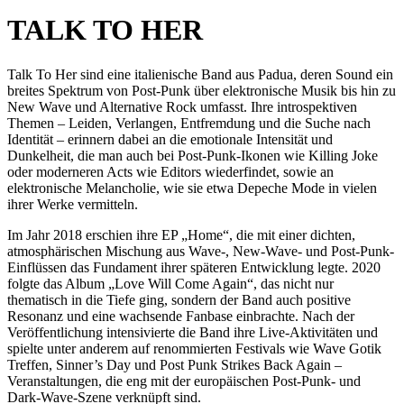
TALK TO HER
Talk To Her sind eine italienische Band aus Padua, deren Sound ein
breites Spektrum von Post-Punk über elektronische Musik bis hin zu
New Wave und Alternative Rock umfasst. Ihre introspektiven
Themen – Leiden, Verlangen, Entfremdung und die Suche nach
Identität – erinnern dabei an die emotionale Intensität und
Dunkelheit, die man auch bei Post-Punk-Ikonen wie Killing Joke
oder moderneren Acts wie Editors wiederfindet, sowie an
elektronische Melancholie, wie sie etwa Depeche Mode in vielen
ihrer Werke vermitteln.
Im Jahr 2018 erschien ihre EP „Home“, die mit einer dichten,
atmosphärischen Mischung aus Wave-, New-Wave- und Post-Punk-
Einflüssen das Fundament ihrer späteren Entwicklung legte. 2020
folgte das Album „Love Will Come Again“, das nicht nur
thematisch in die Tiefe ging, sondern der Band auch positive
Resonanz und eine wachsende Fanbase einbrachte. Nach der
Veröffentlichung intensivierte die Band ihre Live-Aktivitäten und
spielte unter anderem auf renommierten Festivals wie Wave Gotik
Treffen, Sinner’s Day und Post Punk Strikes Back Again –
Veranstaltungen, die eng mit der europäischen Post-Punk- und
Dark-Wave-Szene verknüpft sind.