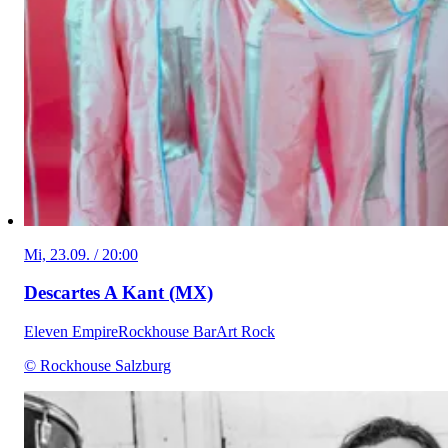
Mi, 23.09. / 20:00
Descartes A Kant (MX)
Eleven Empire
Rockhouse Bar
Art Rock
© Rockhouse Salzburg