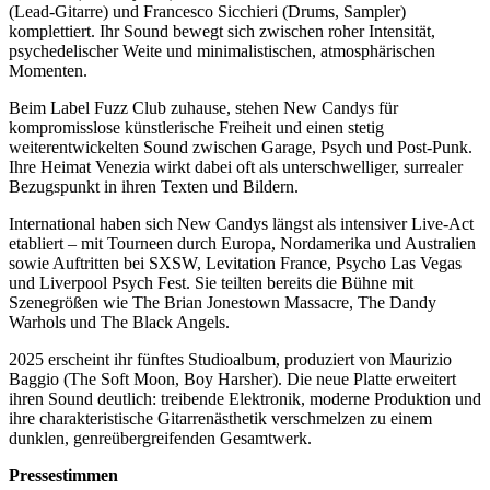
(Lead-Gitarre) und Francesco Sicchieri (Drums, Sampler)
komplettiert. Ihr Sound bewegt sich zwischen roher Intensität,
psychedelischer Weite und minimalistischen, atmosphärischen
Momenten.
Beim Label Fuzz Club zuhause, stehen New Candys für
kompromisslose künstlerische Freiheit und einen stetig
weiterentwickelten Sound zwischen Garage, Psych und Post-Punk.
Ihre Heimat Venezia wirkt dabei oft als unterschwelliger, surrealer
Bezugspunkt in ihren Texten und Bildern.
International haben sich New Candys längst als intensiver Live-Act
etabliert – mit Tourneen durch Europa, Nordamerika und Australien
sowie Auftritten bei SXSW, Levitation France, Psycho Las Vegas
und Liverpool Psych Fest. Sie teilten bereits die Bühne mit
Szenegrößen wie The Brian Jonestown Massacre, The Dandy
Warhols und The Black Angels.
2025 erscheint ihr fünftes Studioalbum, produziert von Maurizio
Baggio (The Soft Moon, Boy Harsher). Die neue Platte erweitert
ihren Sound deutlich: treibende Elektronik, moderne Produktion und
ihre charakteristische Gitarrenästhetik verschmelzen zu einem
dunklen, genreübergreifenden Gesamtwerk.
Pressestimmen