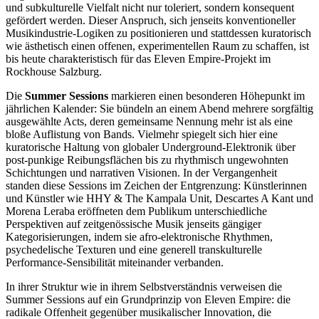
und subkulturelle Vielfalt nicht nur toleriert, sondern konsequent
gefördert werden. Dieser Anspruch, sich jenseits konventioneller
Musikindustrie‑Logiken zu positionieren und stattdessen kuratorisch
wie ästhetisch einen offenen, experimentellen Raum zu schaffen, ist
bis heute charakteristisch für das Eleven Empire‑Projekt im
Rockhouse Salzburg.
Die
Summer Sessions
markieren einen besonderen Höhepunkt im
jährlichen Kalender: Sie bündeln an einem Abend mehrere sorgfältig
ausgewählte Acts, deren gemeinsame Nennung mehr ist als eine
bloße Auflistung von Bands. Vielmehr spiegelt sich hier eine
kuratorische Haltung von globaler Underground‑Elektronik über
post‑punkige Reibungsflächen bis zu rhythmisch ungewohnten
Schichtungen und narrativen Visionen. In der Vergangenheit
standen diese Sessions im Zeichen der Entgrenzung: Künstlerinnen
und Künstler wie HHY & The Kampala Unit, Descartes A Kant und
Morena Leraba eröffneten dem Publikum unterschiedliche
Perspektiven auf zeitgenössische Musik jenseits gängiger
Kategorisierungen, indem sie afro‑elektronische Rhythmen,
psychedelische Texturen und eine generell transkulturelle
Performance‑Sensibilität miteinander verbanden.
In ihrer Struktur wie in ihrem Selbstverständnis verweisen die
Summer Sessions auf ein Grundprinzip von Eleven Empire: die
radikale Offenheit gegenüber musikalischer Innovation, die