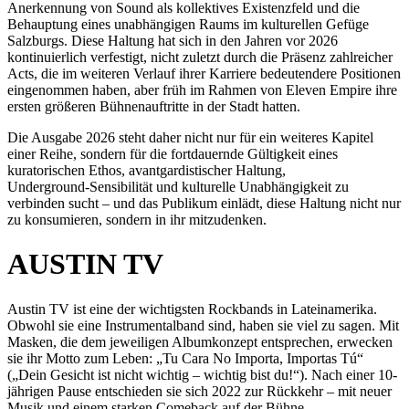
Anerkennung von Sound als kollektives Existenzfeld und die
Behauptung eines unabhängigen Raums im kulturellen Gefüge
Salzburgs. Diese Haltung hat sich in den Jahren vor 2026
kontinuierlich verfestigt, nicht zuletzt durch die Präsenz zahlreicher
Acts, die im weiteren Verlauf ihrer Karriere bedeutendere Positionen
eingenommen haben, aber früh im Rahmen von Eleven Empire ihre
ersten größeren Bühnenauftritte in der Stadt hatten.
Die Ausgabe 2026 steht daher nicht nur für ein weiteres Kapitel
einer Reihe, sondern für die fortdauernde Gültigkeit eines
kuratorischen Ethos, avantgardistischer Haltung,
Underground‑Sensibilität und kulturelle Unabhängigkeit zu
verbinden sucht – und das Publikum einlädt, diese Haltung nicht nur
zu konsumieren, sondern in ihr mitzudenken.
AUSTIN TV
Austin TV ist eine der wichtigsten Rockbands in Lateinamerika.
Obwohl sie eine Instrumentalband sind, haben sie viel zu sagen. Mit
Masken, die dem jeweiligen Albumkonzept entsprechen, erwecken
sie ihr Motto zum Leben: „Tu Cara No Importa, Importas Tú“
(„Dein Gesicht ist nicht wichtig – wichtig bist du!“). Nach einer 10-
jährigen Pause entschieden sie sich 2022 zur Rückkehr – mit neuer
Musik und einem starken Comeback auf der Bühne.