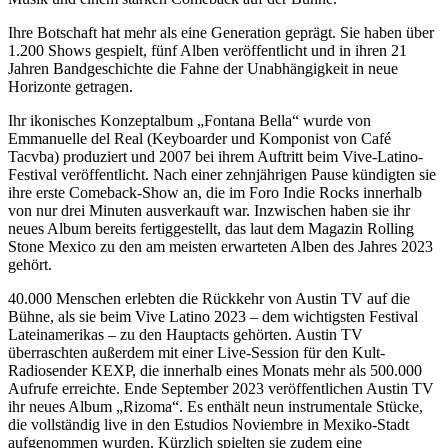
Ihre Botschaft hat mehr als eine Generation geprägt. Sie haben über
1.200 Shows gespielt, fünf Alben veröffentlicht und in ihren 21
Jahren Bandgeschichte die Fahne der Unabhängigkeit in neue
Horizonte getragen.
Ihr ikonisches Konzeptalbum „Fontana Bella“ wurde von
Emmanuelle del Real (Keyboarder und Komponist von Café
Tacvba) produziert und 2007 bei ihrem Auftritt beim Vive-Latino-
Festival veröffentlicht. Nach einer zehnjährigen Pause kündigten sie
ihre erste Comeback-Show an, die im Foro Indie Rocks innerhalb
von nur drei Minuten ausverkauft war. Inzwischen haben sie ihr
neues Album bereits fertiggestellt, das laut dem Magazin Rolling
Stone Mexico zu den am meisten erwarteten Alben des Jahres 2023
gehört.
40.000 Menschen erlebten die Rückkehr von Austin TV auf die
Bühne, als sie beim Vive Latino 2023 – dem wichtigsten Festival
Lateinamerikas – zu den Hauptacts gehörten. Austin TV
überraschten außerdem mit einer Live-Session für den Kult-
Radiosender KEXP, die innerhalb eines Monats mehr als 500.000
Aufrufe erreichte. Ende September 2023 veröffentlichen Austin TV
ihr neues Album „Rizoma“. Es enthält neun instrumentale Stücke,
die vollständig live in den Estudios Noviembre in Mexiko-Stadt
aufgenommen wurden. Kürzlich spielten sie zudem eine