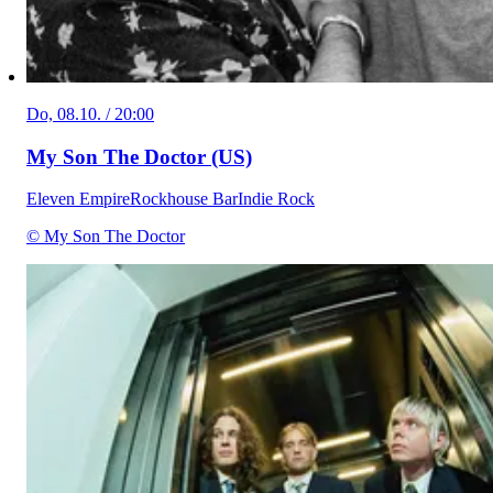
Do, 08.10. / 20:00
My Son The Doctor (US)
Eleven Empire
Rockhouse Bar
Indie Rock
© My Son The Doctor