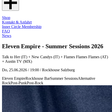
Shop
Kontakt & Anfahrt
Inner Circle Membership
FAQ
News
Eleven Empire - Summer Sessions 2026
Talk to Her (IT) + New Candys (IT) + Flames Flames Flames (AT)
+ Austin TV (MX)
Do, 25.06.2026 / 19:00
/ Rockhouse Salzburg
Eleven Empire
Rockhouse Bar
Summer Sessions
Alternative
Rock
Post-Punk
Post-Rock