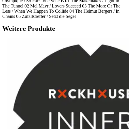
Olympique / So Far Gone Seite B 01 The Makemakes / Light In
The Tunnel 02 Mel Mayr / Lovers Succeed 03 The More Or The
Less / When We Happen To Collide 04 The Helmut Bergers / In
Chains 05 Zufallstreffer / Setzt die Segel
Weitere Produkte