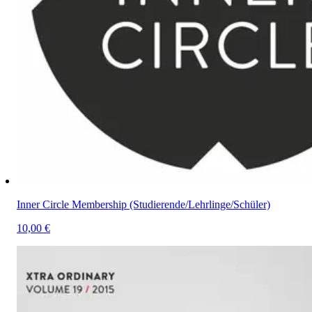
Inner Circle Membership (Studierende/Lehrlinge/Schüler)
10,00 €