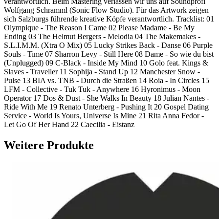
verantwortlich. Beim Mastering verlassen wir uns auf Soundprofi
Wolfgang Schramml (Sonic Flow Studio). Für das Artwork zeigen
sich Salzburgs führende kreative Köpfe verantwortlich. Tracklist: 01
Olympique - The Reason I Came 02 Please Madame - Be My
Ending 03 The Helmut Bergers - Melodia 04 The Makemakes -
S.L.I.M.M. (Xtra O Mix) 05 Lucky Strikes Back - Danse 06 Purple
Souls - Time 07 Sharron Levy - Still Here 08 Dame - So wie du bist
(Unplugged) 09 C-Black - Inside My Mind 10 Golo feat. Kings &
Slaves - Traveller 11 Sophija - Stand Up 12 Manchester Snow -
Pulse 13 BIA vs. TNB - Durch die Straßen 14 Roia - In Circles 15
LFM - Collective - Tuk Tuk - Anywhere 16 Hyronimus - Moon
Operator 17 Dos & Dust - She Walks In Beauty 18 Julian Nantes -
Ride With Me 19 Renato Unterberg - Pushing It 20 Gospel Dating
Service - World Is Yours, Universe Is Mine 21 Rita Anna Fedor -
Let Go Of Her Hand 22 Caecilia - Eistanz
Weitere Produkte