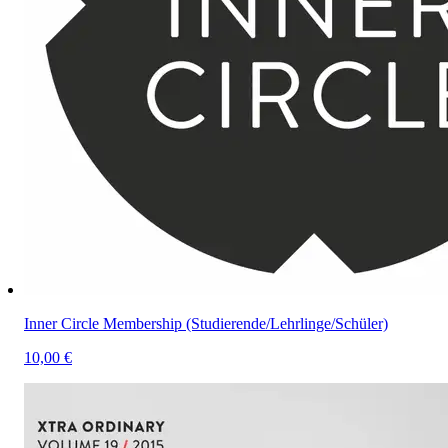
Inner Circle Membership (Studierende/Lehrlinge/Schüler)
10,00 €