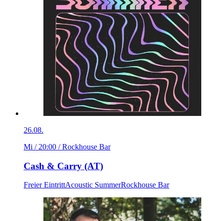
26.08.
Mi / 20:00
/ Rockhouse Bar
Cash & Carry (AT)
Freier Eintritt
Acoustic Summer
Rockhouse Bar