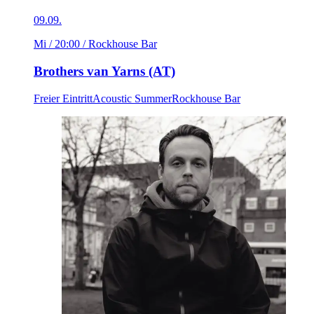
09.09.
Mi / 20:00
/ Rockhouse Bar
Brothers van Yarns (AT)
Freier Eintritt
Acoustic Summer
Rockhouse Bar