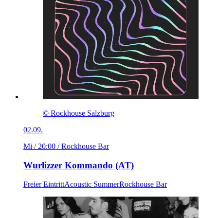
© Rockhouse Salzburg
02.09.
Mi / 20:00
/ Rockhouse Bar
Wurlizzer Kommando (AT)
Freier Eintritt
Acoustic Summer
Rockhouse Bar