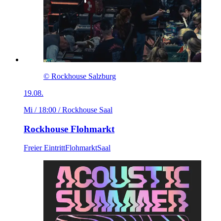
© Rockhouse Salzburg
19.08.
Mi / 18:00
/ Rockhouse Saal
Rockhouse Flohmarkt
Freier Eintritt
Flohmarkt
Saal