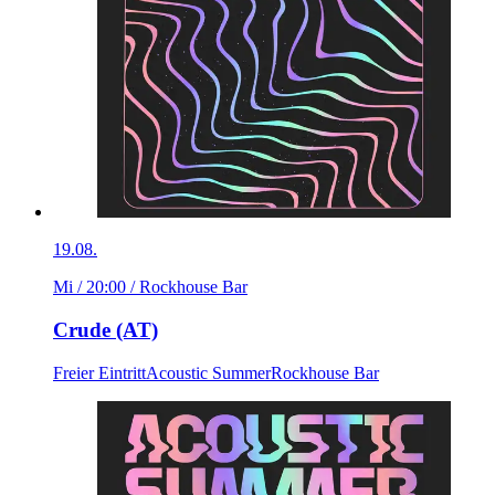
19.08.
Mi / 20:00
/ Rockhouse Bar
Crude (AT)
Freier Eintritt
Acoustic Summer
Rockhouse Bar