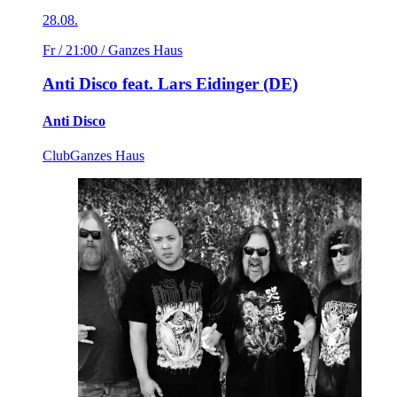
28.08.
Fr / 21:00
/ Ganzes Haus
Anti Disco feat. Lars Eidinger (DE)
Anti Disco
Club
Ganzes Haus