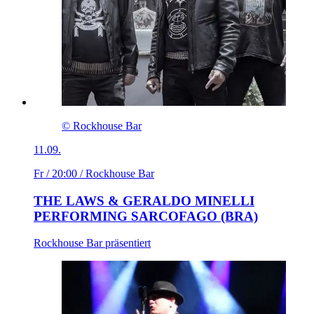
© Rockhouse Bar
11.09.
Fr / 20:00
/ Rockhouse Bar
THE LAWS & GERALDO MINELLI
PERFORMING SARCOFAGO (BRA)
Rockhouse Bar präsentiert