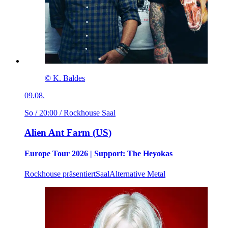
© K. Baldes
09.08.
So / 20:00
/ Rockhouse Saal
Alien Ant Farm (US)
Europe Tour 2026 | Support: The Heyokas
Rockhouse präsentiert
Saal
Alternative Metal