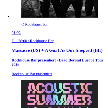
© Rockhouse Bar
01.09.
Di / 20:00
/ Rockhouse Bar
Massacre (US) + A Goat As Our Sheperd (BE)
Rockhouse Bar präsentiert - Dead Beyond Europe Tour
2026
Rockhouse Bar präsentiert