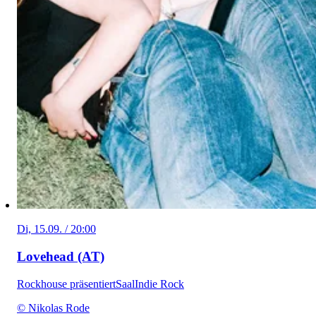
Di, 15.09. / 20:00
Lovehead (AT)
Rockhouse präsentiert
Saal
Indie Rock
© Nikolas Rode