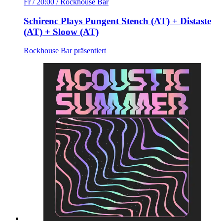
Fr / 20:00
/ Rockhouse Bar
Schirenc Plays Pungent Stench (AT) + Distaste
(AT) + Sloow (AT)
Rockhouse Bar präsentiert