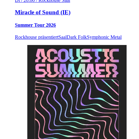
Di / 20:00
/ Rockhouse Saal
Miracle of Sound (IE)
Summer Tour 2026
Rockhouse präsentiert
Saal
Dark Folk
Symphonic Metal