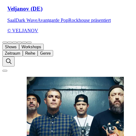
Veljanov (DE)
Saal
Dark Wave
Avantgarde Pop
Rockhouse präsentiert
© VELJANOV
Shows
Workshops
Zeitraum
Reihe
Genre