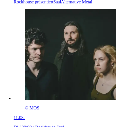
Rockhouse präsentiert
Saal
Alternative Metal
© MOS
11.08.