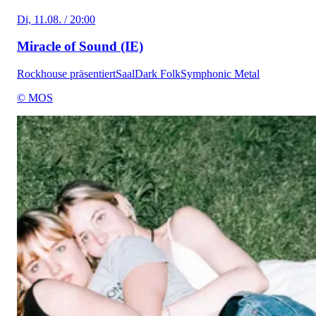
Di, 11.08. / 20:00
Miracle of Sound (IE)
Rockhouse präsentiert
Saal
Dark Folk
Symphonic Metal
© MOS