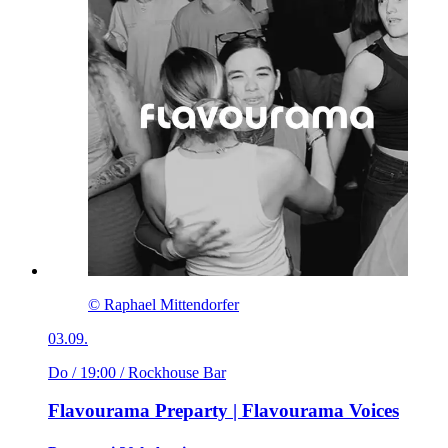
© Raphael Mittendorfer
03.09.
Do / 19:00
/ Rockhouse Bar
Flavourama Preparty | Flavourama Voices