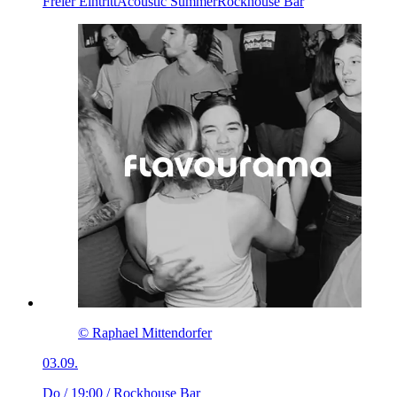
Freier Eintritt
Acoustic Summer
Rockhouse Bar
© Raphael Mittendorfer
03.09.
Do / 19:00
/ Rockhouse Bar