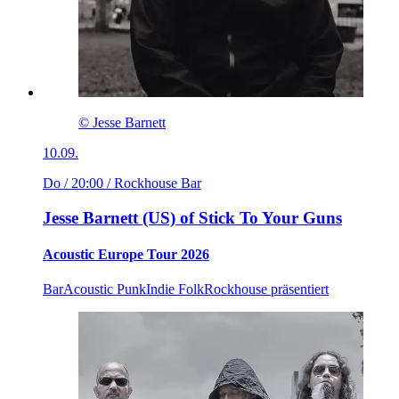
© Jesse Barnett
10.09.
Do / 20:00
/ Rockhouse Bar
Jesse Barnett (US) of Stick To Your Guns
Acoustic Europe Tour 2026
Bar
Acoustic Punk
Indie Folk
Rockhouse präsentiert