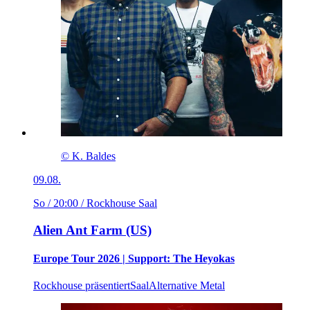
© K. Baldes
09.08.
So / 20:00
/ Rockhouse Saal
Alien Ant Farm (US)
Europe Tour 2026 | Support: The Heyokas
Rockhouse präsentiert
Saal
Alternative Metal