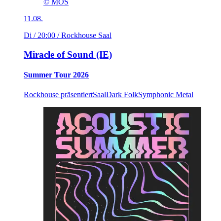
© MOS
11.08.
Di / 20:00
/ Rockhouse Saal
Miracle of Sound (IE)
Summer Tour 2026
Rockhouse präsentiert
Saal
Dark Folk
Symphonic Metal