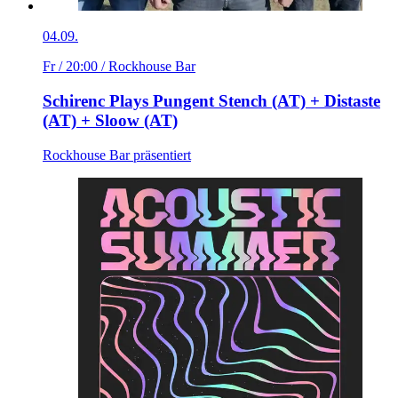
04.09.
Fr / 20:00
/ Rockhouse Bar
Schirenc Plays Pungent Stench (AT) + Distaste
(AT) + Sloow (AT)
Rockhouse Bar präsentiert