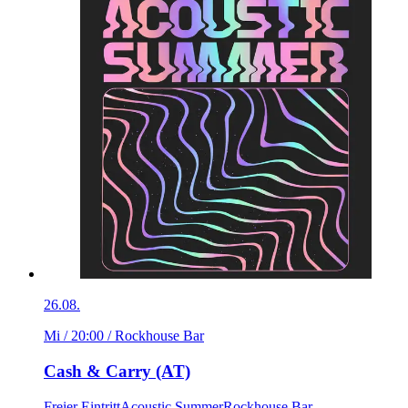
26.08.
Mi / 20:00
/ Rockhouse Bar
Cash & Carry (AT)
Freier Eintritt
Acoustic Summer
Rockhouse Bar