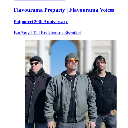
Flavourama Preparty | Flavourama Voices
Potpourri 20th Anniversary
Bar
Party | Talk
Rockhouse präsentiert