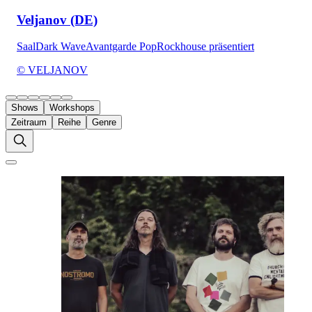
Veljanov (DE)
Saal
Dark Wave
Avantgarde Pop
Rockhouse präsentiert
© VELJANOV
Shows
Workshops
Zeitraum
Reihe
Genre