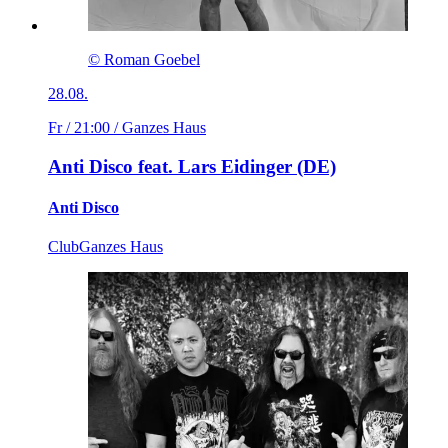
© Roman Goebel
28.08.
Fr / 21:00
/ Ganzes Haus
Anti Disco feat. Lars Eidinger (DE)
Anti Disco
Club
Ganzes Haus