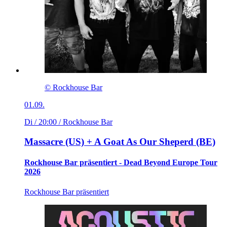
© Rockhouse Bar
01.09.
Di / 20:00
/ Rockhouse Bar
Massacre (US) + A Goat As Our Sheperd (BE)
Rockhouse Bar präsentiert - Dead Beyond Europe Tour
2026
Rockhouse Bar präsentiert