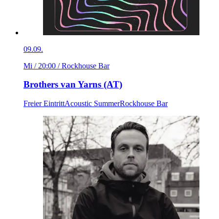
09.09.
Mi / 20:00
/ Rockhouse Bar
Brothers van Yarns (AT)
Freier Eintritt
Acoustic Summer
Rockhouse Bar