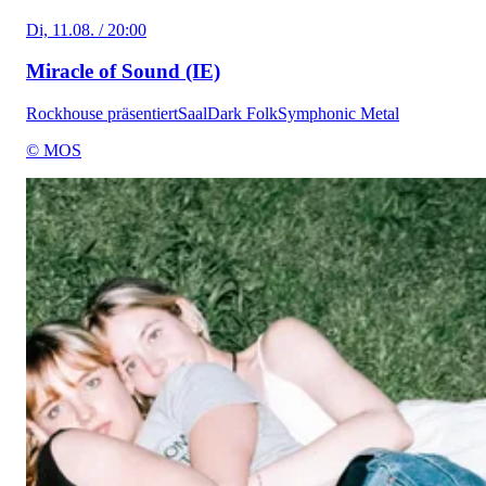
Di, 11.08. / 20:00
Miracle of Sound (IE)
Rockhouse präsentiert
Saal
Dark Folk
Symphonic Metal
© MOS