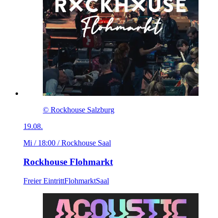
© Rockhouse Salzburg
19.08.
Mi / 18:00
/ Rockhouse Saal
Rockhouse Flohmarkt
Freier Eintritt
Flohmarkt
Saal