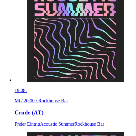
19.08.
Mi / 20:00
/ Rockhouse Bar
Crude (AT)
Freier Eintritt
Acoustic Summer
Rockhouse Bar