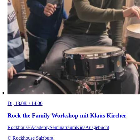
Di, 18.08. / 14:00
Rock the Family Workshop mit Klaus Kircher
Rockhouse Academy
Seminarraum
Kids
Ausgebucht
© Rockhouse Salzburg