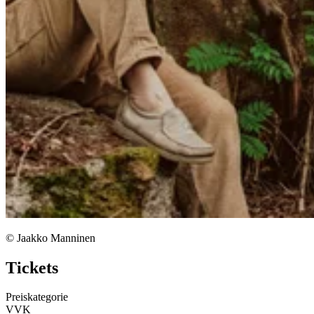
© Jaakko Manninen
Tickets
Preiskategorie
VVK