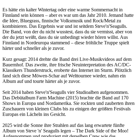
Es hätte ein kalter Wintertag oder eine warme Sommernacht in
Finnland sein können – aber es war um das Jahr 2010. Jemand hatte
die Idee, Bluegrass, finnische Volksmusik und Rock/Metal zu
kombinieren. Das Ergebnis war und ist seitdem Steve'n'Seagulls.
Die Band, von der du nicht wusstest, dass du sie vermisst, aber von
der du jetzt weißt, dass du sie unbedingt wieder hören willst. Aus
Finnland in Nordeuropa stammend – diese fröhliche Truppe spielt
härter und schneller als je zuvor.
Kurz gesagt: 2014 drehte die Band drei Live-Musikvideos auf dem
Bauernhof. Das zweite, ihre frische Neuinterpretation des AC/DC-
Klassikers Thunderstruck, eroberte das Internet im Sturm. Plötzlich
fand sich diese Möwen-Schar auf Welttournee wieder, nahm ein
Album auf und tourte härter als je zuvor.
Seit 2014 haben Steve'n'Seagulls vier Studioalben aufgenommen.
Das Debütalbum Farm Machine (2015) brachte die Band auf 170
Shows in Europa und Nordamerika. Sie rockten und zauberten ihren
Zuschauern von kleinen Clubs bis zu einigen der größten Festivals
Europas ein Lächeln ins Gesicht.
2025 wird die Sonne ihre Strahlen auf das lang erwartete fünfte
Album von Steve 'n' Seagulls legen – The Dark Side of the Moo!
Aufgenommen und produziert mit derselben Crew wie das