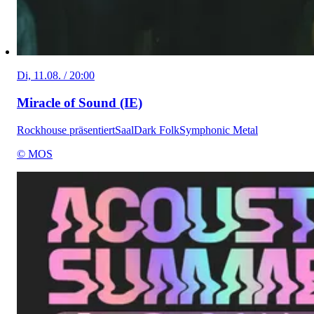
Di, 11.08. / 20:00
Miracle of Sound (IE)
Rockhouse präsentiert
Saal
Dark Folk
Symphonic Metal
© MOS