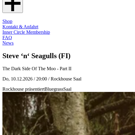
Shop
Kontakt & Anfahrt
Inner Circle Membership
FAQ
News
Steve ‘n‘ Seagulls (FI)
The Dark Side Of The Moo - Part II
Do, 10.12.2026 / 20:00
/ Rockhouse Saal
Rockhouse präsentiert
Bluegrass
Saal