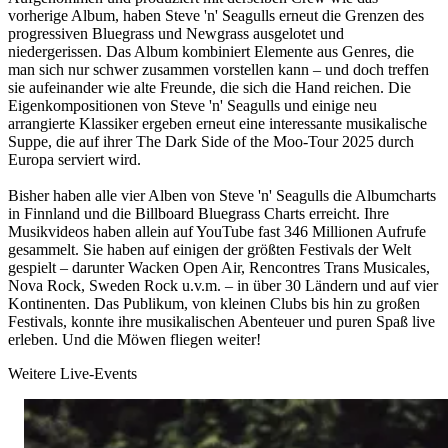
vorherige Album, haben Steve 'n' Seagulls erneut die Grenzen des
progressiven Bluegrass und Newgrass ausgelotet und
niedergerissen. Das Album kombiniert Elemente aus Genres, die
man sich nur schwer zusammen vorstellen kann – und doch treffen
sie aufeinander wie alte Freunde, die sich die Hand reichen. Die
Eigenkompositionen von Steve 'n' Seagulls und einige neu
arrangierte Klassiker ergeben erneut eine interessante musikalische
Suppe, die auf ihrer The Dark Side of the Moo-Tour 2025 durch
Europa serviert wird.
Bisher haben alle vier Alben von Steve 'n' Seagulls die Albumcharts
in Finnland und die Billboard Bluegrass Charts erreicht. Ihre
Musikvideos haben allein auf YouTube fast 346 Millionen Aufrufe
gesammelt. Sie haben auf einigen der größten Festivals der Welt
gespielt – darunter Wacken Open Air, Rencontres Trans Musicales,
Nova Rock, Sweden Rock u.v.m. – in über 30 Ländern und auf vier
Kontinenten. Das Publikum, von kleinen Clubs bis hin zu großen
Festivals, konnte ihre musikalischen Abenteuer und puren Spaß live
erleben. Und die Möwen fliegen weiter!
Weitere Live-Events