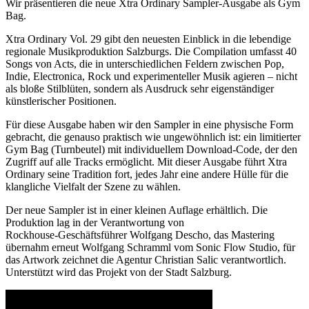
Wir präsentieren die neue Xtra Ordinary Sampler‑Ausgabe als Gym
Bag.
Xtra Ordinary Vol. 29 gibt den neuesten Einblick in die lebendige
regionale Musikproduktion Salzburgs. Die Compilation umfasst 40
Songs von Acts, die in unterschiedlichen Feldern zwischen Pop,
Indie, Electronica, Rock und experimenteller Musik agieren – nicht
als bloße Stilblüten, sondern als Ausdruck sehr eigenständiger
künstlerischer Positionen.
Für diese Ausgabe haben wir den Sampler in eine physische Form
gebracht, die genauso praktisch wie ungewöhnlich ist: ein limitierter
Gym Bag (Turnbeutel) mit individuellem Download‑Code, der den
Zugriff auf alle Tracks ermöglicht. Mit dieser Ausgabe führt Xtra
Ordinary seine Tradition fort, jedes Jahr eine andere Hülle für die
klangliche Vielfalt der Szene zu wählen.
Der neue Sampler ist in einer kleinen Auflage erhältlich. Die
Produktion lag in der Verantwortung von
Rockhouse‑Geschäftsführer Wolfgang Descho, das Mastering
übernahm erneut Wolfgang Schramml vom Sonic Flow Studio, für
das Artwork zeichnet die Agentur Christian Salic verantwortlich.
Unterstützt wird das Projekt von der Stadt Salzburg.