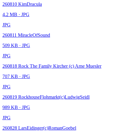
260810 KimDracula
4.2 MB
· JPG
JPG
260811 MiracleOfSound
509 KB
· JPG
JPG
260818 Rock The Family Kircher (c) Arne Muesler
707 KB
· JPG
JPG
260819 RockhouseFlohmarkt(c)LudwigSeidl
989 KB
· JPG
JPG
260828 LarsEidinger(c)RomanGoebel