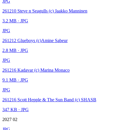
JPG
261210 Steve n Seagulls (c) Jaakko Manninen
3.2 MB
· JPG
JPG
261212 Glueboys (c)Amine Sabeur
2.8 MB
· JPG
JPG
261216 Kadavar (c) Marina Monaco
9.1 MB
· JPG
JPG
261216 Scott Hepple & The Sun Band (c) SHASB
347 KB
· JPG
2027 02
JPG