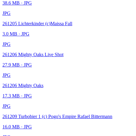
38.6 MB
· JPG
JPG
261205 Lichterkinder (c)Maissa Fall
3.0 MB
· JPG
JPG
261206 Mighty Oaks Live Shot
27.9 MB
· JPG
JPG
261206 Mighty Oaks
17.3 MB
· JPG
JPG
261209 Turbobier 1 (c) Pogo's Empire Rafael Bittermann
16.0 MB
· JPG