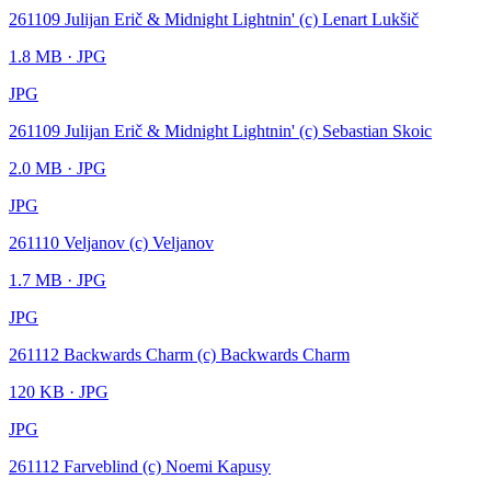
261109 Julijan Erič & Midnight Lightnin' (c) Lenart Lukšič
1.8 MB
· JPG
JPG
261109 Julijan Erič & Midnight Lightnin' (c) Sebastian Skoic
2.0 MB
· JPG
JPG
261110 Veljanov (c) Veljanov
1.7 MB
· JPG
JPG
261112 Backwards Charm (c) Backwards Charm
120 KB
· JPG
JPG
261112 Farveblind (c) Noemi Kapusy