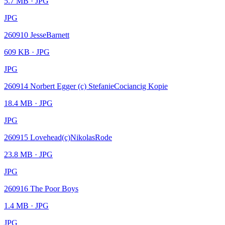
5.7 MB
· JPG
JPG
260910 JesseBarnett
609 KB
· JPG
JPG
260914 Norbert Egger (c) StefanieCociancig Kopie
18.4 MB
· JPG
JPG
260915 Lovehead(c)NikolasRode
23.8 MB
· JPG
JPG
260916 The Poor Boys
1.4 MB
· JPG
JPG