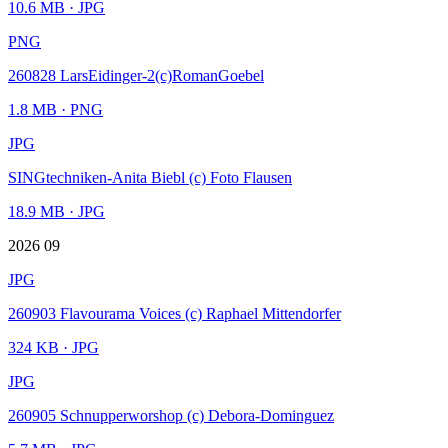
10.6 MB
· JPG
PNG
260828 LarsEidinger-2(c)RomanGoebel
1.8 MB
· PNG
JPG
SINGtechniken-Anita Biebl (c) Foto Flausen
18.9 MB
· JPG
2026 09
JPG
260903 Flavourama Voices (c) Raphael Mittendorfer
324 KB
· JPG
JPG
260905 Schnupperworshop (c) Debora-Dominguez