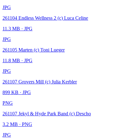
JPG
261104 Endless Wellness 2 (c) Luca Celine
11.3 MB
· JPG
JPG
261105 Marten (c) Toni Lueger
11.8 MB
· JPG
JPG
261107 Grovers Mill (c) Julia Kerbler
899 KB
· JPG
PNG
261107 Jekyl & Hyde Park Band (c) Descho
3.2 MB
· PNG
JPG