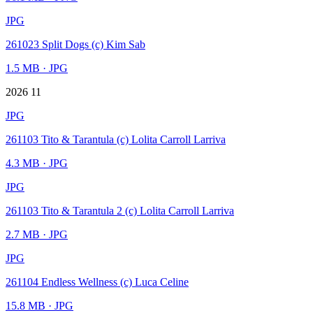
JPG
261023 Split Dogs (c) Kim Sab
1.5 MB
· JPG
2026 11
JPG
261103 Tito & Tarantula (c) Lolita Carroll Larriva
4.3 MB
· JPG
JPG
261103 Tito & Tarantula 2 (c) Lolita Carroll Larriva
2.7 MB
· JPG
JPG
261104 Endless Wellness (c) Luca Celine
15.8 MB
· JPG