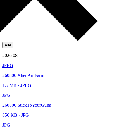
Alle
2026 08
JPEG
260806 AlienAntFarm
1.5 MB
· JPEG
JPG
260806 StickToYourGuns
856 KB
· JPG
JPG