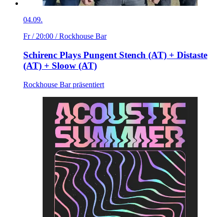
04.09.
Fr / 20:00
/ Rockhouse Bar
Schirenc Plays Pungent Stench (AT) + Distaste
(AT) + Sloow (AT)
Rockhouse Bar präsentiert