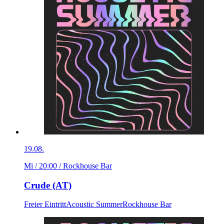
19.08.
Mi / 20:00
/ Rockhouse Bar
Crude (AT)
Freier Eintritt
Acoustic Summer
Rockhouse Bar