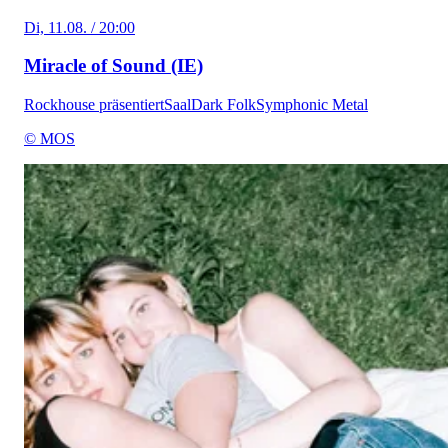
Di, 11.08. / 20:00
Miracle of Sound (IE)
Rockhouse präsentiert
Saal
Dark Folk
Symphonic Metal
© MOS