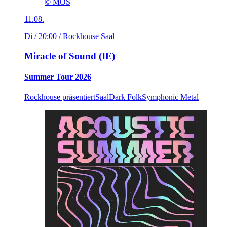
© MOS
11.08.
Di / 20:00
/ Rockhouse Saal
Miracle of Sound (IE)
Summer Tour 2026
Rockhouse präsentiert
Saal
Dark Folk
Symphonic Metal