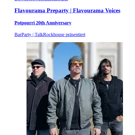
Flavourama Preparty | Flavourama Voices
Potpourri 20th Anniversary
Bar
Party | Talk
Rockhouse präsentiert