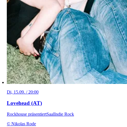
Di, 15.09. / 20:00
Lovehead (AT)
Rockhouse präsentiert
Saal
Indie Rock
© Nikolas Rode