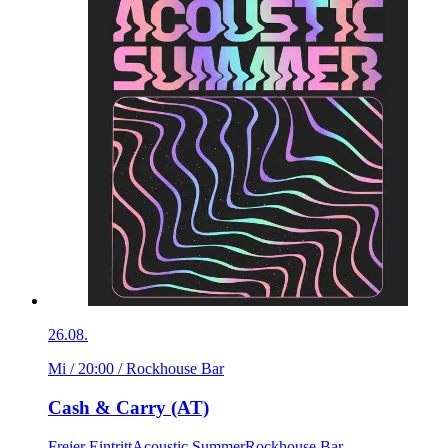
26.08.
Mi / 20:00
/ Rockhouse Bar
Cash & Carry (AT)
Freier Eintritt
Acoustic Summer
Rockhouse Bar