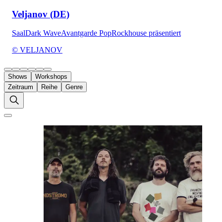
Veljanov (DE)
Saal
Dark Wave
Avantgarde Pop
Rockhouse präsentiert
© VELJANOV
Shows
Workshops
Zeitraum
Reihe
Genre