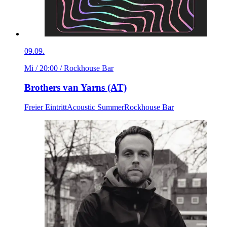
09.09.
Mi / 20:00
/ Rockhouse Bar
Brothers van Yarns (AT)
Freier Eintritt
Acoustic Summer
Rockhouse Bar