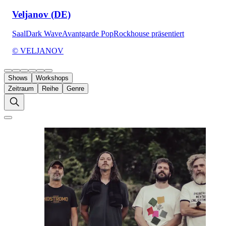
Veljanov (DE)
Saal
Dark Wave
Avantgarde Pop
Rockhouse präsentiert
© VELJANOV
Shows
Workshops
Zeitraum
Reihe
Genre