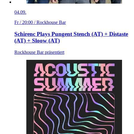
04.09.
Fr / 20:00
/ Rockhouse Bar
Schirenc Plays Pungent Stench (AT) + Distaste
(AT) + Sloow (AT)
Rockhouse Bar präsentiert