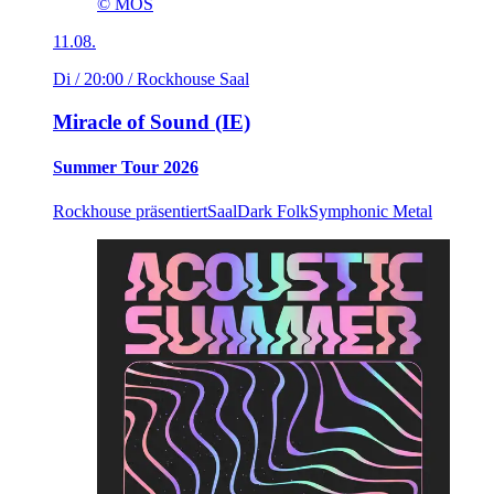
© MOS
11.08.
Di / 20:00
/ Rockhouse Saal
Miracle of Sound (IE)
Summer Tour 2026
Rockhouse präsentiert
Saal
Dark Folk
Symphonic Metal