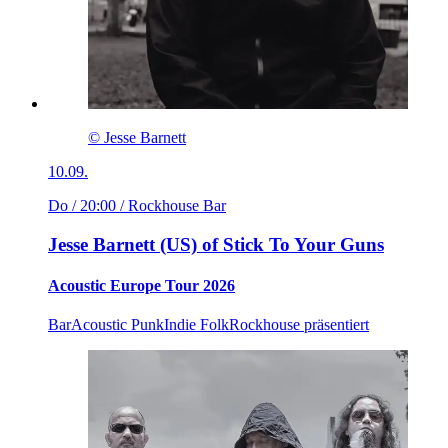
© Jesse Barnett
10.09.
Do / 20:00
/ Rockhouse Bar
Jesse Barnett (US) of Stick To Your Guns
Acoustic Europe Tour 2026
Bar
Acoustic Punk
Indie Folk
Rockhouse präsentiert