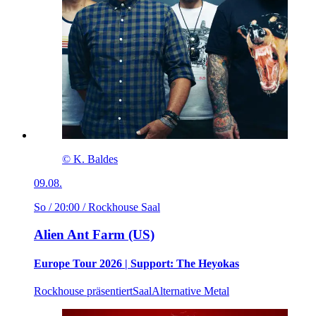
© K. Baldes
09.08.
So / 20:00
/ Rockhouse Saal
Alien Ant Farm (US)
Europe Tour 2026 | Support: The Heyokas
Rockhouse präsentiert
Saal
Alternative Metal