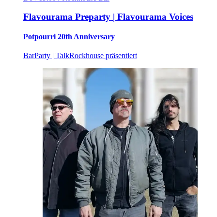
Flavourama Preparty | Flavourama Voices
Potpourri 20th Anniversary
Bar
Party | Talk
Rockhouse präsentiert