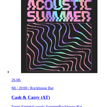
26.08.
Mi / 20:00
/ Rockhouse Bar
Cash & Carry (AT)
Freier Eintritt
Acoustic Summer
Rockhouse Bar