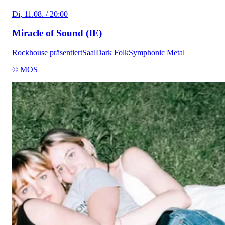
Di, 11.08. / 20:00
Miracle of Sound (IE)
Rockhouse präsentiert
Saal
Dark Folk
Symphonic Metal
© MOS