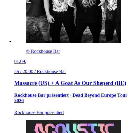
© Rockhouse Bar
01.09.
Di / 20:00
/ Rockhouse Bar
Massacre (US) + A Goat As Our Sheperd (BE)
Rockhouse Bar präsentiert - Dead Beyond Europe Tour
2026
Rockhouse Bar präsentiert