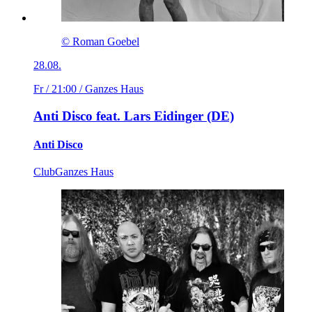
© Roman Goebel
28.08.
Fr / 21:00
/ Ganzes Haus
Anti Disco feat. Lars Eidinger (DE)
Anti Disco
Club
Ganzes Haus