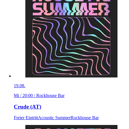
19.08.
Mi / 20:00
/ Rockhouse Bar
Crude (AT)
Freier Eintritt
Acoustic Summer
Rockhouse Bar