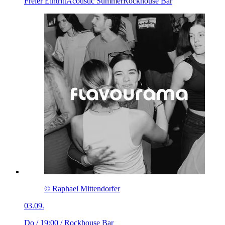
Freier Eintritt
Acoustic Summer
Rockhouse Bar
© Raphael Mittendorfer
03.09.
Do / 19:00
/ Rockhouse Bar