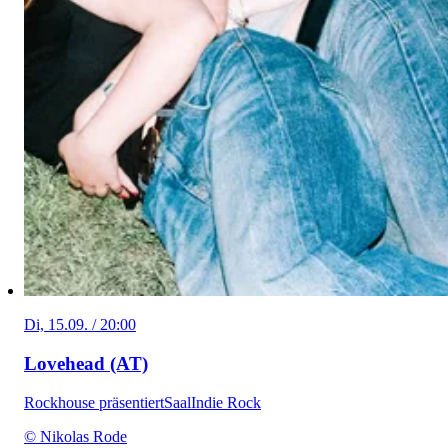
Di, 15.09. / 20:00
Lovehead (AT)
Rockhouse präsentiert
Saal
Indie Rock
© Nikolas Rode