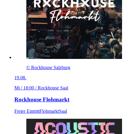
© Rockhouse Salzburg
19.08.
Mi / 18:00
/ Rockhouse Saal
Rockhouse Flohmarkt
Freier Eintritt
Flohmarkt
Saal