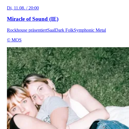
Di, 11.08. / 20:00
Miracle of Sound (IE)
Rockhouse präsentiert
Saal
Dark Folk
Symphonic Metal
© MOS