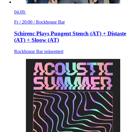
04.09.
Fr / 20:00
/ Rockhouse Bar
Schirenc Plays Pungent Stench (AT) + Distaste
(AT) + Sloow (AT)
Rockhouse Bar präsentiert