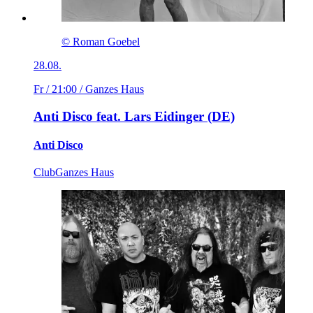
© Roman Goebel
28.08.
Fr / 21:00
/ Ganzes Haus
Anti Disco feat. Lars Eidinger (DE)
Anti Disco
Club
Ganzes Haus