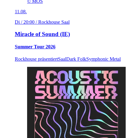
© MOS
11.08.
Di / 20:00
/ Rockhouse Saal
Miracle of Sound (IE)
Summer Tour 2026
Rockhouse präsentiert
Saal
Dark Folk
Symphonic Metal