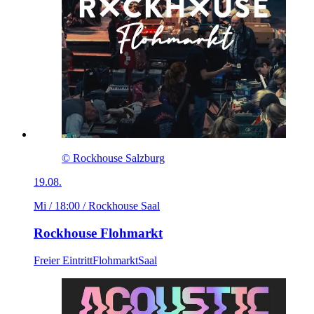
© Rockhouse Salzburg
19.08.
Mi / 18:00
/ Rockhouse Saal
Rockhouse Flohmarkt
Freier Eintritt
Flohmarkt
Saal