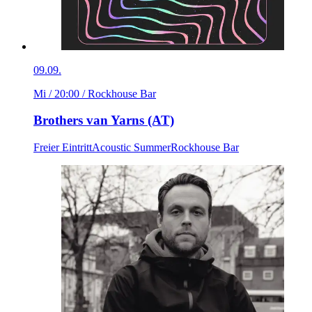
09.09.
Mi / 20:00
/ Rockhouse Bar
Brothers van Yarns (AT)
Freier Eintritt
Acoustic Summer
Rockhouse Bar