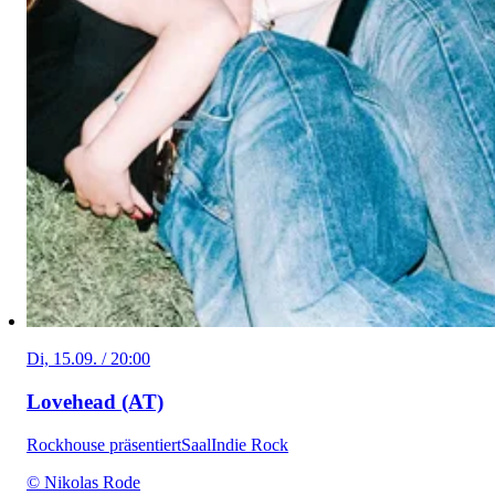
Di, 15.09. / 20:00
Lovehead (AT)
Rockhouse präsentiert
Saal
Indie Rock
© Nikolas Rode