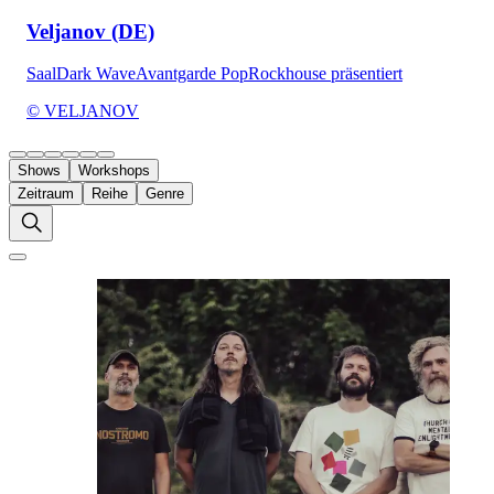
Veljanov (DE)
Saal
Dark Wave
Avantgarde Pop
Rockhouse präsentiert
© VELJANOV
Shows
Workshops
Zeitraum
Reihe
Genre