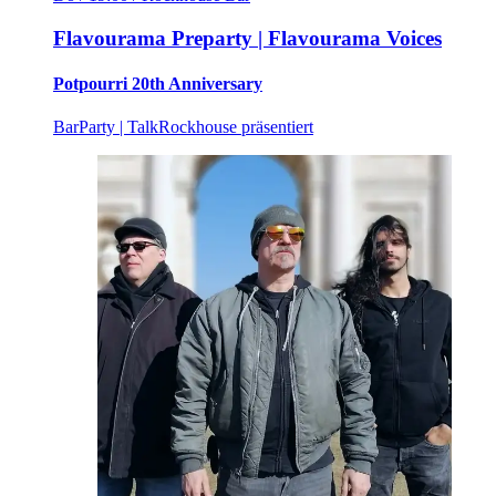
Flavourama Preparty | Flavourama Voices
Potpourri 20th Anniversary
Bar
Party | Talk
Rockhouse präsentiert