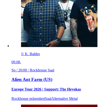
© K. Baldes
09.08.
So / 20:00
/ Rockhouse Saal
Alien Ant Farm (US)
Europe Tour 2026 | Support: The Heyokas
Rockhouse präsentiert
Saal
Alternative Metal