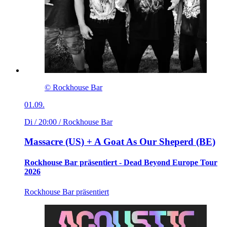
© Rockhouse Bar
01.09.
Di / 20:00
/ Rockhouse Bar
Massacre (US) + A Goat As Our Sheperd (BE)
Rockhouse Bar präsentiert - Dead Beyond Europe Tour
2026
Rockhouse Bar präsentiert