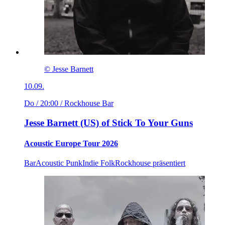
© Jesse Barnett
10.09.
Do / 20:00
/ Rockhouse Bar
Jesse Barnett (US) of Stick To Your Guns
Acoustic Europe Tour 2026
Bar
Acoustic Punk
Indie Folk
Rockhouse präsentiert