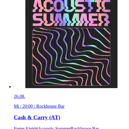
26.08.
Mi / 20:00
/ Rockhouse Bar
Cash & Carry (AT)
Freier Eintritt
Acoustic Summer
Rockhouse Bar