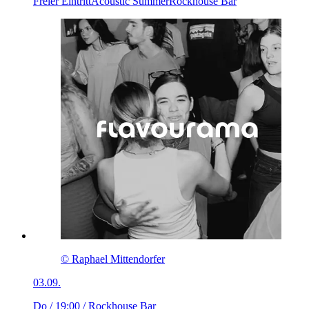
Freier Eintritt
Acoustic Summer
Rockhouse Bar
© Raphael Mittendorfer
03.09.
Do / 19:00
/ Rockhouse Bar