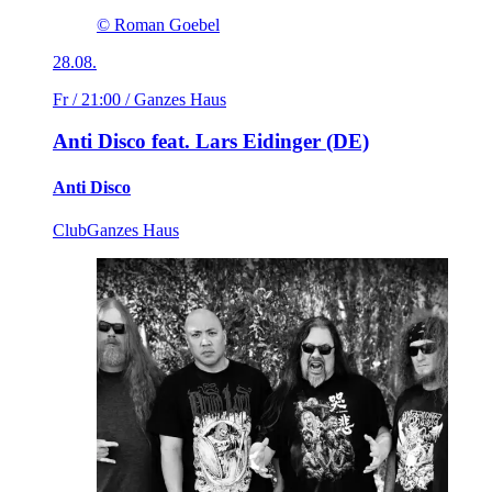
© Roman Goebel
28.08.
Fr / 21:00
/ Ganzes Haus
Anti Disco feat. Lars Eidinger (DE)
Anti Disco
Club
Ganzes Haus