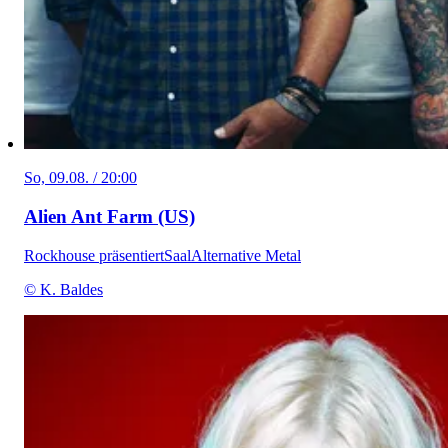
So, 09.08. / 20:00
Alien Ant Farm (US)
Rockhouse präsentiert
Saal
Alternative Metal
© K. Baldes