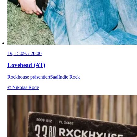
Di, 15.09. / 20:00
Lovehead (AT)
Rockhouse präsentiert
Saal
Indie Rock
© Nikolas Rode