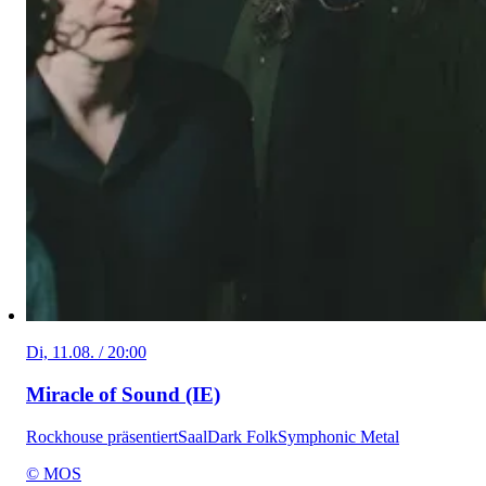
Di, 11.08. / 20:00
Miracle of Sound (IE)
Rockhouse präsentiert
Saal
Dark Folk
Symphonic Metal
© MOS