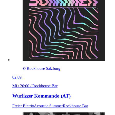
© Rockhouse Salzburg
02.09.
Mi / 20:00
/ Rockhouse Bar
Wurlizzer Kommando (AT)
Freier Eintritt
Acoustic Summer
Rockhouse Bar