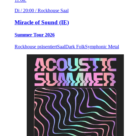
11.08.
Di / 20:00
/ Rockhouse Saal
Miracle of Sound (IE)
Summer Tour 2026
Rockhouse präsentiert
Saal
Dark Folk
Symphonic Metal