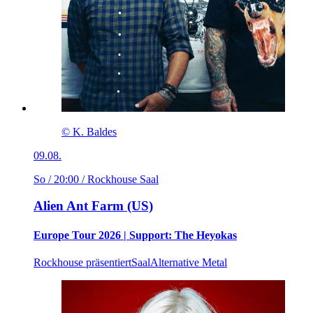
© K. Baldes
09.08.
So / 20:00
/ Rockhouse Saal
Alien Ant Farm (US)
Europe Tour 2026 | Support: The Heyokas
Rockhouse präsentiert
Saal
Alternative Metal