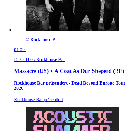
© Rockhouse Bar
01.09.
Di / 20:00
/ Rockhouse Bar
Massacre (US) + A Goat As Our Sheperd (BE)
Rockhouse Bar präsentiert - Dead Beyond Europe Tour
2026
Rockhouse Bar präsentiert