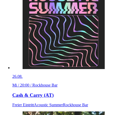
26.08.
Mi / 20:00
/ Rockhouse Bar
Cash & Carry (AT)
Freier Eintritt
Acoustic Summer
Rockhouse Bar