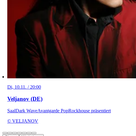
Di, 10.11. / 20:00
Veljanov (DE)
Saal
Dark Wave
Avantgarde Pop
Rockhouse präsentiert
© VELJANOV