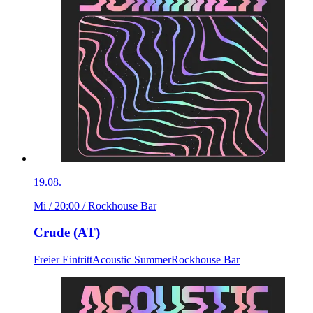
19.08.
Mi / 20:00
/ Rockhouse Bar
Crude (AT)
Freier Eintritt
Acoustic Summer
Rockhouse Bar