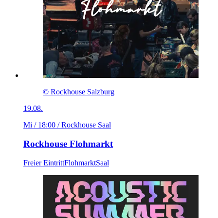
© Rockhouse Salzburg
19.08.
Mi / 18:00
/ Rockhouse Saal
Rockhouse Flohmarkt
Freier Eintritt
Flohmarkt
Saal