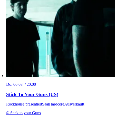
Do, 06.08. / 20:00
Stick To Your Guns (US)
Rockhouse präsentiert
Saal
Hardcore
Ausverkauft
© Stick to your Guns