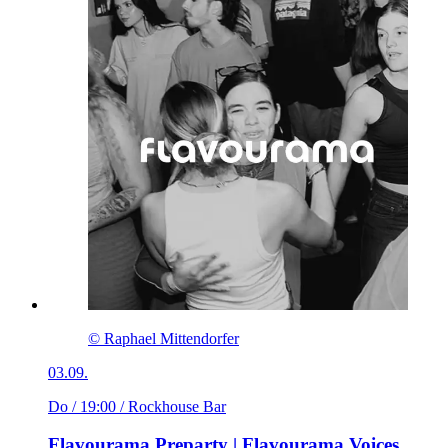
© Raphael Mittendorfer
03.09.
Do / 19:00
/ Rockhouse Bar
Flavourama Preparty | Flavourama Voices