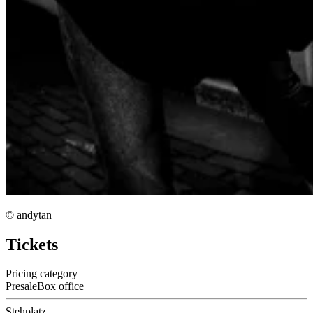
© andytan
Tickets
Pricing category
Presale
Box office
Stehplatz