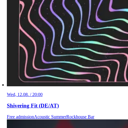
Wed, 12.08. / 20:00
Shivering Fit (DE/AT)
Free admission
Acoustic Summer
Rockhouse Bar