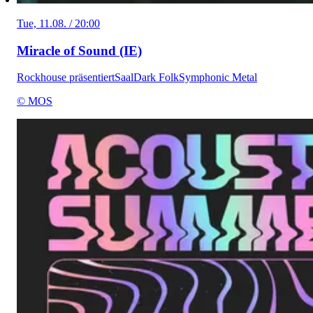
Tue, 11.08. / 20:00
Miracle of Sound (IE)
Rockhouse präsentiert
Saal
Dark Folk
Symphonic Metal
© MOS