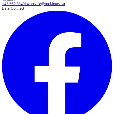
+43 662 884914
service@rockhouse.at
Let's Connect