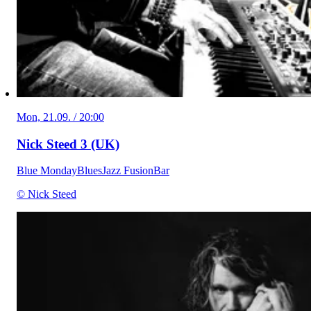
Mon, 21.09. / 20:00
Nick Steed 3 (UK)
Blue Monday
Blues
Jazz Fusion
Bar
© Nick Steed