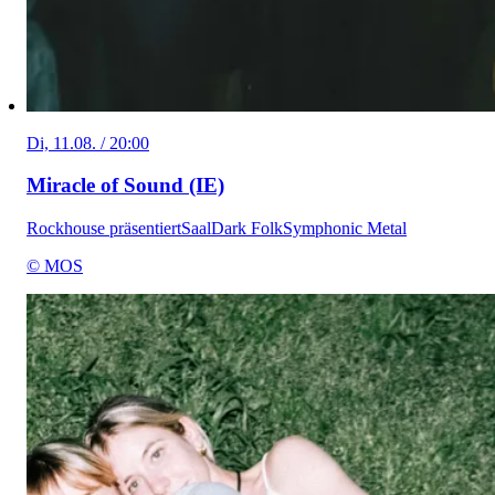
Di, 11.08. / 20:00
Miracle of Sound (IE)
Rockhouse präsentiert
Saal
Dark Folk
Symphonic Metal
© MOS