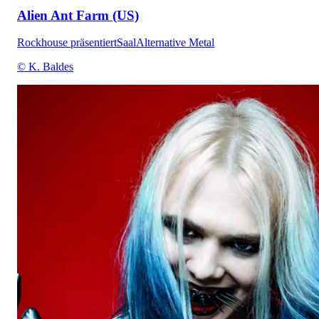
Alien Ant Farm (US)
Rockhouse präsentiert
Saal
Alternative Metal
© K. Baldes