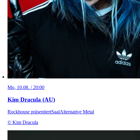
Mo, 10.08. / 20:00
Kim Dracula (AU)
Rockhouse präsentiert
Saal
Alternative Metal
© Kim Dracula