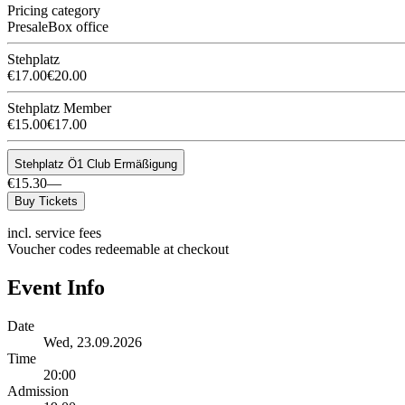
Pricing category
Presale
Box office
Stehplatz
€17.00
€20.00
Stehplatz Member
€15.00
€17.00
Stehplatz Ö1 Club Ermäßigung
€15.30
—
Buy Tickets
incl. service fees
Voucher codes redeemable at checkout
Event Info
Date
Wed, 23.09.2026
Time
20:00
Admission