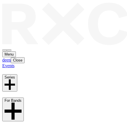
Menu
de
en
Close
Events
Series
For Bands