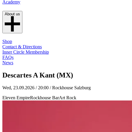
Academy
About us
Shop
Contact & Directions
Inner Circle Membership
FAQs
News
Descartes A Kant (MX)
Wed, 23.09.2026 / 20:00
/ Rockhouse Salzburg
Eleven Empire
Rockhouse Bar
Art Rock