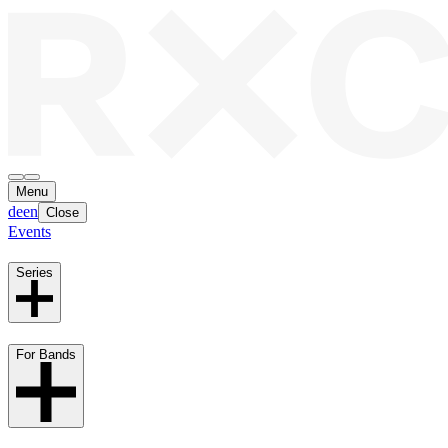
Menu
de
en
Close
Events
Series
For Bands