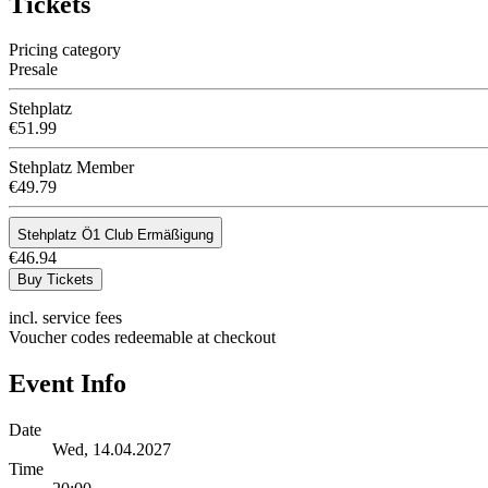
Tickets
Pricing category
Presale
Stehplatz
€51.99
Stehplatz Member
€49.79
Stehplatz Ö1 Club Ermäßigung
€46.94
Buy Tickets
incl. service fees
Voucher codes redeemable at checkout
Event Info
Date
Wed, 14.04.2027
Time