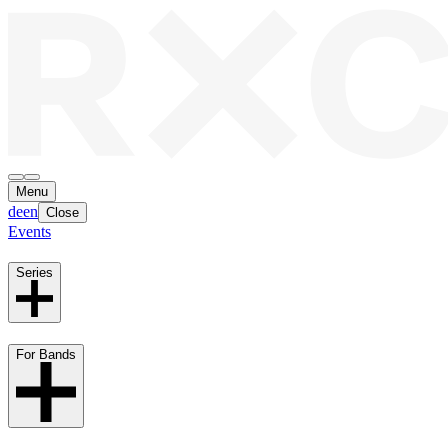
Menu
de
en
Close
Events
Series
For Bands