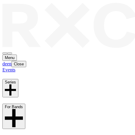
Menu
de
en
Close
Events
Series
For Bands