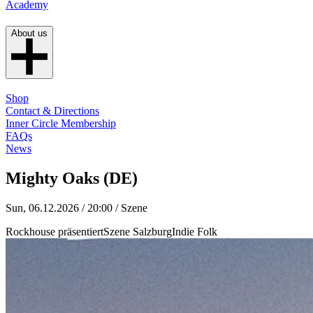
Academy
About us
Shop
Contact & Directions
Inner Circle Membership
FAQs
News
Mighty Oaks (DE)
Sun, 06.12.2026 / 20:00
/ Szene
Rockhouse präsentiert
Szene Salzburg
Indie Folk