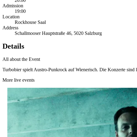
20:00
Admission
19:00
Location
Rockhouse Saal
Address
Schallmooser Hauptstraße 46, 5020 Salzburg
Details
All about the Event
Turbobier spielt Austro-Punkrock auf Wienerisch. Die Konzerte sind
More live events