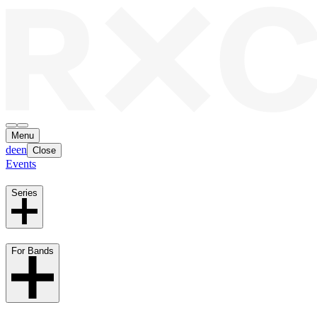
Menu
de
en
Close
Events
Series
For Bands